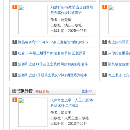
1
1
刘楚昕新书泥潭 当当自营现
货专享作者印签寄语
作者：刘楚昕
出版社：漓江出版社
出版时间：2025年06月
2
2
脑筋急转弯999问 6-12岁儿童益智动脑游戏书
窗边的小豆豆
3
3
红岩 八年级上册课外阅读名著书目 正版原著
从你的全世界路
4
4
波西和皮普11册超值套装赠同款精美贴纸名字
斯凯瑞金色童
5
5
波西和皮普7册经典套装(小小聪明豆系列绘本
岛上书店（没
图书飙升榜
更多>>
每日更新
1
人体寄生虫学（人卫八版/本
科临床/十二五规划
作者：诸欣平
出版社：人民卫生出版社
出版时间：2013年05月