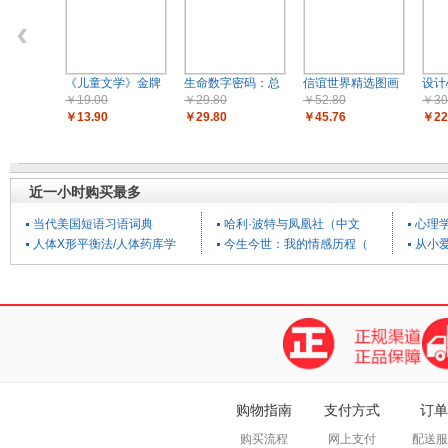
《儿童文学》金牌
生命数字密码：总
信谊世界精选图画
设计
￥19.00
￥29.80
￥52.80
￥30
￥13.90
￥29.80
￥45.76
￥22
近一小时购买最多
当代美国短语习语词典
哈利·波特与凤凰社（中文
心理
孟老师的100道面包
全新英语听力.小学
不抱怨的世界1、2
子
人体X形平衡法/人体药库学
今生今世：我的情感历程（
从小
￥49.80
￥23.00
￥52.80
￥23
￥42.30
￥17.20
￥34.30
￥15
新编剑桥商务英语伴侣用书
夏洛的网
剪纸游
剑桥少儿百科（全3册）
爱和自由：孙瑞雪幼儿教育
剪纸
购物指南
支付方式
订单
购买流程
网上支付
配送服