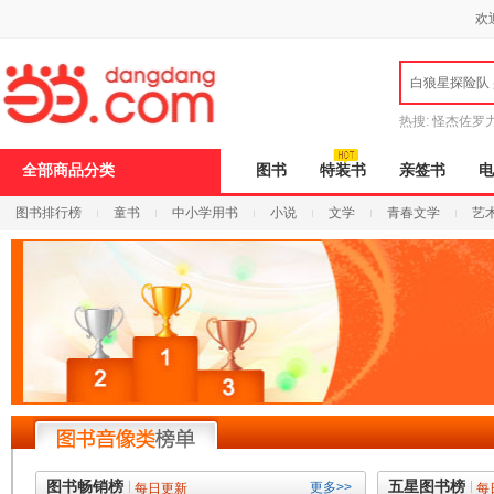
新
欢
窗
口
打
白狼星探险队
开
无
障
热搜:
怪杰佐罗
碍
说
全部商品分类
图书
特装书
亲签书
电
明
页
图书排行榜
童书
中小学用书
小说
文学
青春文学
艺
面,
按
Ctrl
加
波
浪
键
打
开
导
盲
模
式
图书畅销榜
五星图书榜
更多>>
每日更新
每