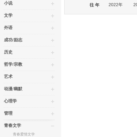
小说
2022年
2
往 年
文学
外语
成功/励志
历史
哲学/宗教
艺术
动漫/幽默
心理学
管理
青春文学
青春爱情文学