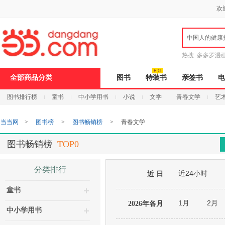
新
欢
窗
口
打
中国人的健康
开
无
障
热搜:
多多罗漫
碍
说
全部商品分类
图书
特装书
亲签书
电
明
页
图书排行榜
童书
中小学用书
小说
文学
青春文学
艺
面,
按
Ctrl
当当网
>
图书榜
>
图书畅销榜
>
青春文学
加
波
浪
图书畅销榜
TOP0
键
打
开
分类排行
近24小时
导
近 日
盲
童书
模
式
1月
2月
2026年各月
中小学用书