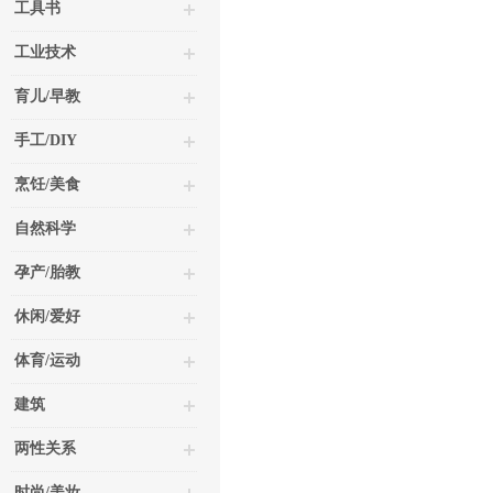
工具书
工业技术
育儿/早教
手工/DIY
烹饪/美食
自然科学
孕产/胎教
休闲/爱好
体育/运动
建筑
两性关系
时尚/美妆