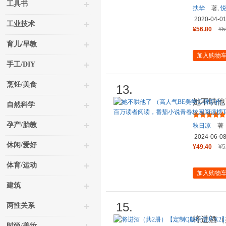
工具书
扶华
著,
2020-04-0
工业技术
¥56.80
¥5
育儿/早教
加入购物
手工/DIY
烹饪/美食
13.
她不哄他
自然科学
生代人气
孕产/胎教
秋日凉
著
2024-06-0
休闲/爱好
¥49.40
¥5
体育/运动
加入购物
建筑
15.
两性关系
将进酒（
时尚/美妆