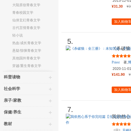
2013-12-0
大陆原创青春文学
¥31.30
¥3
青春校园文学
仙侠玄幻青春文学
加入购物
古代言情青春文学
轻小说
5.
热血/成长青春文学
《杀破狼
悬疑/惊悚青春文学
佛——畅销
其他国外青春文学
Priest
著,
穿越/重生青春文学
2020-11-0
¥141.90
¥
科普读物
社会科学
加入购物
亲子/家教
7.
保健/养生
我依然心
行折立贺
教材
［日］
天崎