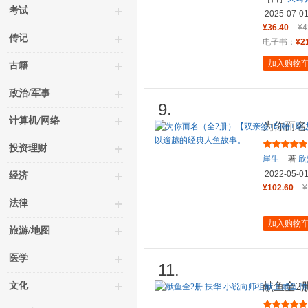
考试
2025-07-0
¥36.40
¥4
传记
电子书：
¥2
加入购物
古籍
政治/军事
9.
计算机/网络
为你而名
+烫镭射
投资理财
崖生
著
欣
2022-05-0
经济
¥102.60
¥
法律
加入购物
旅游/地图
医学
11.
文化
献鱼全2
宇王影璐