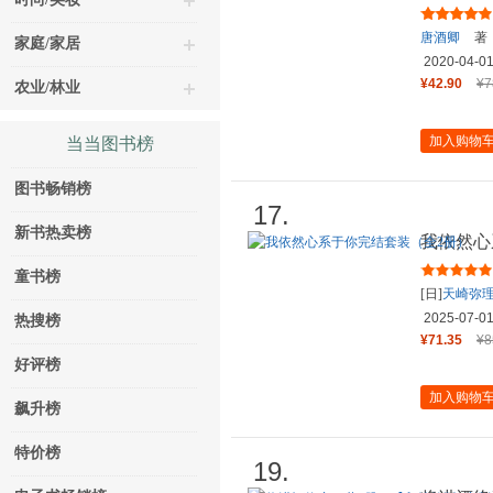
酒卿
唐酒卿
著
家庭/家居
2020-04-0
¥42.90
¥7
农业/林业
加入购物
当当图书榜
图书畅销榜
17.
新书热卖榜
我依然心
童书榜
[日]
天崎弥
2025-07-0
热搜榜
¥71.35
¥8
好评榜
加入购物
飙升榜
特价榜
19.