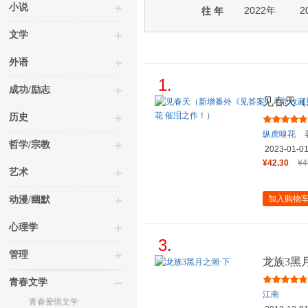
小说
2022年
2
往 年
文学
外语
1.
成功/励志
见春天（
超35万
历史
纵虎嗅花
哲学/宗教
2023-01-0
¥42.30
¥4
艺术
加入购物
动漫/幽默
心理学
3.
管理
龙族3黑
青春文学
江南
青春爱情文学