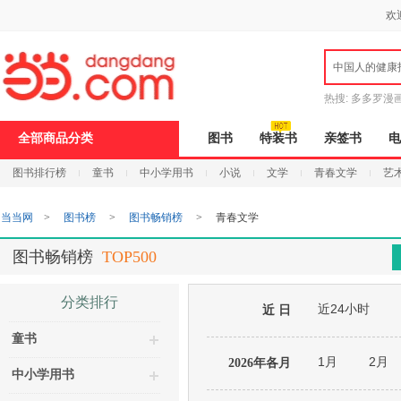
新
欢
窗
口
打
中国人的健康
开
无
障
热搜:
多多罗漫
碍
说
全部商品分类
图书
特装书
亲签书
电
明
页
图书排行榜
童书
中小学用书
小说
文学
青春文学
艺
面,
按
Ctrl
当当网
>
图书榜
>
图书畅销榜
>
青春文学
加
波
浪
图书畅销榜
TOP500
键
打
开
分类排行
近24小时
导
近 日
盲
童书
模
式
1月
2月
2026年各月
中小学用书