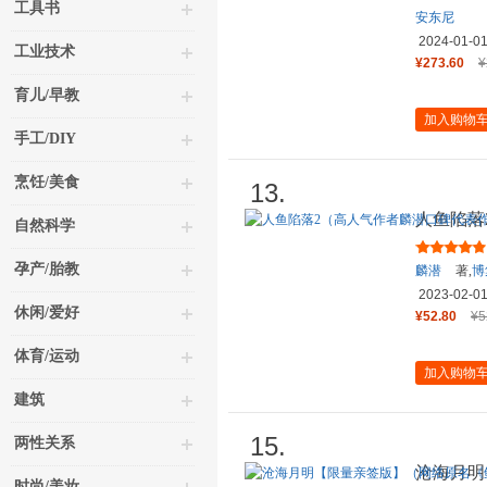
工具书
安东尼
2024-01-0
工业技术
¥273.60
¥
育儿/早教
加入购物
手工/DIY
烹饪/美食
13.
人鱼陷落
自然科学
作！）
孕产/胎教
麟潜
著,
博
2023-02-0
休闲/爱好
¥52.80
¥5
体育/运动
加入购物
建筑
15.
两性关系
沧海月明
时尚/美妆