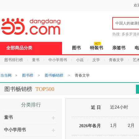
新
欢
窗
口
打
中国人的健康
开
无
障
热搜:
多多罗漫
碍
说
全部商品分类
图书
特装书
亲签书
电
明
页
图书排行榜
童书
中小学用书
小说
文学
青春文学
艺
面,
按
Ctrl
当当网
>
图书榜
>
图书畅销榜
>
青春文学
加
波
浪
图书畅销榜
TOP500
键
打
开
分类排行
近24小时
导
近 日
盲
童书
模
式
1月
2月
2026年各月
中小学用书