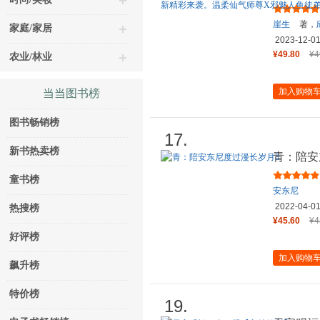
人饵》，
崖生
著，
家庭/家居
2023-12-0
¥49.80
¥4
农业/林业
加入购物
当当图书榜
图书畅销榜
17.
新书热卖榜
青：陪安
童书榜
安东尼
2022-04-0
热搜榜
¥45.60
¥4
好评榜
加入购物
飙升榜
特价榜
19.