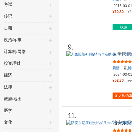
考试
2016-03-0
¥60.80
¥6
传记
收藏
古籍
政治/军事
9.
计算机/网络
人鱼陷落
当当专享
投资理财
麟潜
著,
博
2024-03-0
经济
¥52.80
¥5
法律
加入购物
旅游/地图
医学
11.
文化
陪安东尼
信片 当