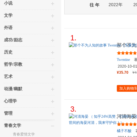
小说
2022年
2
往 年
文学
外语
1.
成功/励志
那个不为人
口）BE
历史
Twentine
著
哲学/宗教
2020-10-0
¥35.70
¥4
艺术
加入购物
动漫/幽默
心理学
3.
管理
河清海晏 
议、20
青春文学
橘子不酸
青春爱情文学