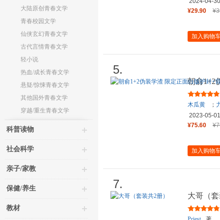
2024-04-3
大陆原创青春文学
¥29.90
¥3
青春校园文学
仙侠玄幻青春文学
加入购物
古代言情青春文学
轻小说
5.
热血/成长青春文学
朝俞1+
悬疑/惊悚青春文学
黑版护封
其他国外青春文学
木瓜黄
；
穿越/重生青春文学
2023-05-0
¥75.60
¥7
科普读物
社会科学
加入购物
亲子/家教
7.
保健/养生
大哥（套
教材
Priest
著