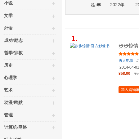
小说
2022年
2
往 年
文学
外语
1.
成功/励志
步步惊情
哲学/宗教
唐人电影
//
历史
2014-04-0
¥58.00
¥5
心理学
加入购物
艺术
动漫/幽默
管理
计算机/网络