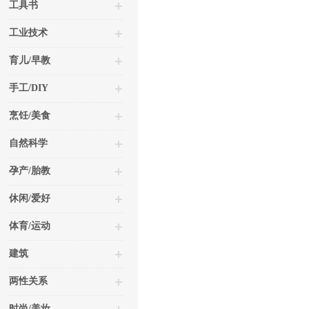
工具书
工业技术
育儿/早教
手工/DIY
烹饪/美食
自然科学
孕产/胎教
休闲/爱好
体育/运动
建筑
两性关系
时尚/美妆