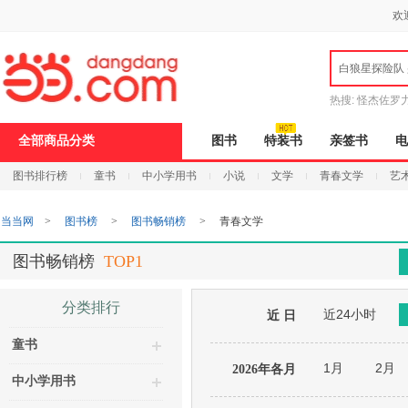
新
欢
窗
口
打
白狼星探险队
开
无
障
热搜:
怪杰佐罗
碍
说
全部商品分类
图书
特装书
亲签书
电
明
页
图书排行榜
童书
中小学用书
小说
文学
青春文学
艺
面,
按
Ctrl
当当网
>
图书榜
>
图书畅销榜
>
青春文学
加
波
浪
图书畅销榜
TOP1
键
打
开
分类排行
近24小时
导
近 日
盲
童书
模
式
1月
2月
2026年各月
中小学用书