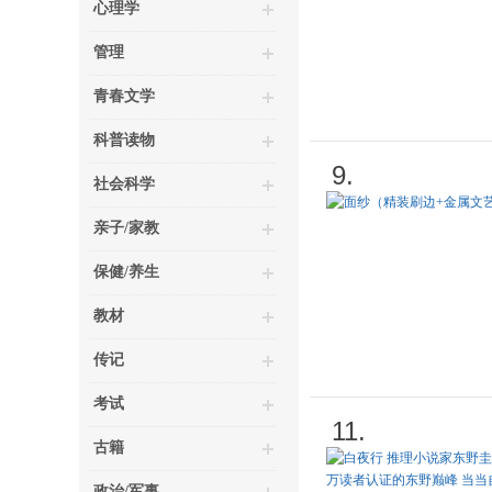
心理学
管理
青春文学
科普读物
9.
社会科学
亲子/家教
保健/养生
教材
传记
考试
11.
古籍
政治/军事