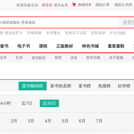
购物车
0
我的订单
我的云书房
欢迎光临当当，请
登录
成为会员
全部
白狼星探险队 壁画迷踪
全部分
搜:
怪杰佐罗力
早春晴朗
全球通史
死者从不说谎
吾辈如神
9.9元包邮
尾品汇
图书
签书
电子书
课程
正版教材
特色书城
童装童鞋
电子书
文学
艺术
成功励志
管理
历史
哲学宗教
亲子家教
音像
影视
时尚美
母婴用
图书畅销榜
新书热卖榜
童书榜
热搜榜
好评榜
玩具
孕婴服
24小时
近7日
近30日
童装童
家居日
家具装
月
2月
3月
4月
5月
6月
7月
服装
鞋