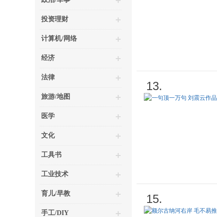
投资理财
计算机/网络
经济
法律
13.
旅游/地图
医学
文化
工具书
工业技术
育儿/早教
15.
手工/DIY