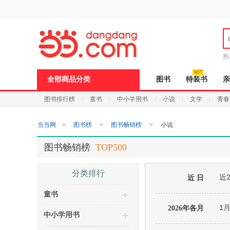
新
窗
口
打
开
无
障
热
碍
说
全部商品分类
图书
特装书
亲
明
页
图书排行榜
童书
中小学用书
小说
文学
青春
面,
按
Ctrl
当当网
>
图书榜
>
图书畅销榜
>
小说
加
波
浪
图书畅销榜
TOP500
键
打
开
分类排行
近
导
近 日
盲
童书
模
式
1
2026年各月
中小学用书