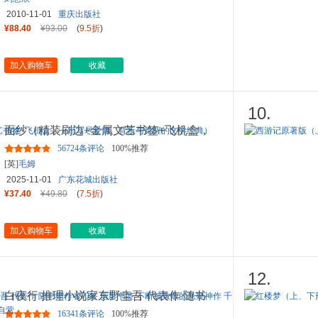
2010-11-01
重庆出版社
¥88.40
¥93.00
(
9.5折
)
加入购物车
收藏
10.
面纱（精装刷边+金属文艺书签+飞机盒，
一部写尽爱情、背叛与觉醒
...
56724条评论
100%推荐
[英]
毛姆
2025-11-01
广东花城出版社
¥37.40
¥49.80
(
7.5折
)
加入购物车
收藏
12.
白夜行 推理小说家东野圭吾 代表作 随书
赠作者印签 剪影书签 不
...
16341条评论
100%推荐