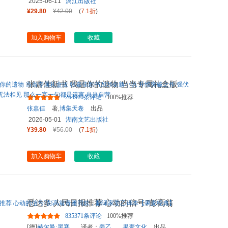
2025-06-11
漓江出版社
¥29.80
¥42.00
(
7.1折
)
加入购物车
收藏
张嘉佳新书 我是你的遗物 当当专属礼盒版
张嘉佳新书2026全新小说
...
264910条评论
100%推荐
张嘉佳
著,
博集天卷
出品
2026-05-01
湖南文艺出版社
¥39.80
¥56.00
(
7.1折
)
加入购物车
收藏
悉达多 人民日报推荐 心动的信号7彭高翁
青雅同款，翻译家姜乙译本
...
835371条评论
100%推荐
[德]
赫尔曼·黑塞
，译者：
姜乙
，
果麦文化
出品