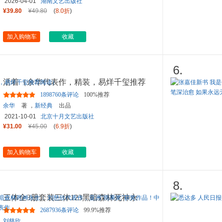
2026-04-01
湖南文艺出版社
¥39.80
¥49.80
(
8.0折
)
加入购物车
收藏
6.
活着（余华代表作，精装，易烊千玺推荐
阅读）
1898760条评论
100%推荐
余华
著 ，
新经典
出品
2021-10-01
北京十月文艺出版社
¥31.00
¥45.00
(
6.9折
)
加入购物车
收藏
8.
三体全3册套装三体123黑暗森林死神永
生： 刘慈欣代表作，亚洲“雨
...
2687936条评论
99.9%推荐
刘慈欣