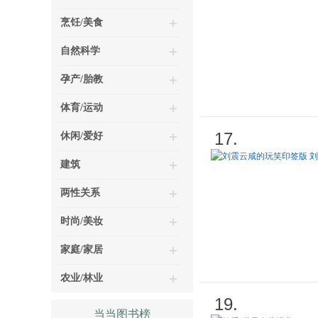
烹饪/美食
自然科学
孕产/胎教
体育/运动
17.
休闲/爱好
建筑
两性关系
时尚/美妆
家庭/家居
农业/林业
19.
当当图书榜