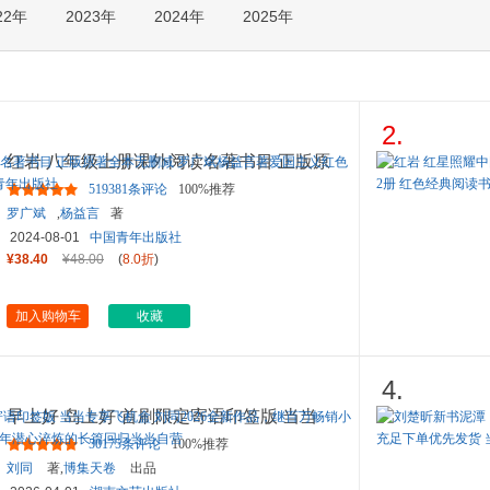
22年
2023年
2024年
2025年
箱包皮
手表饰
运动户
汽车用
食品
2.
手机通
红岩 八年级上册课外阅读名著书目 正版原
数码影
著全本无删减 罗广斌杨益
...
519381条评论
100%推荐
电脑办
罗广斌
,
杨益言
著
大家电
2024-08-01
中国青年出版社
家用电
¥38.40
¥48.00
(
8.0折
)
加入购物车
收藏
4.
早上好 岛上好 首刷限定寄语印签版 当当
专享飞机盒 刘同2026全
...
50175条评论
100%推荐
刘同
著,
博集天卷
出品