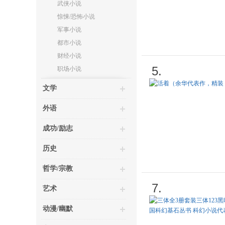
武侠小说
惊悚/恐怖小说
军事小说
都市小说
财经小说
5.
职场小说
文学
外语
成功/励志
历史
哲学/宗教
7.
艺术
动漫/幽默