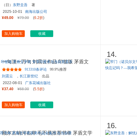
（日）
东野圭吾
著
2025-10-01
南海出版公司
¥49.00
¥79.00
(
6.2折
)
加入购物车
收藏
14.
一句顶一万句 刘震云作品 印签版 茅盾文
学奖 专享印签本当当自营
...
913310条评论
99.9%推荐
刘震云
，
长江新世纪
出品
2022-08-01
广东花城出版社
¥37.40
¥68.00
(
5.5折
)
加入购物车
收藏
16.
额尔古纳河右岸 毛不易推荐书单 茅盾文学