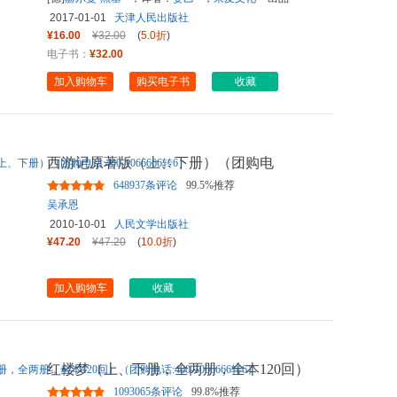
2017-01-01
天津人民出版社
¥16.00
¥32.00
(
5.0折
)
电子书：
¥32.00
加入购物车
购买电子书
收藏
西游记原著版（上、下册）（团购电
话:400-1066666转6）
648937条评论
99.5%推荐
吴承恩
2010-10-01
人民文学出版社
¥47.20
¥47.20
(
10.0折
)
加入购物车
收藏
红楼梦（上、下册，全两册，全本120回）
（团购电话:400-1066666转
...
1093065条评论
99.8%推荐