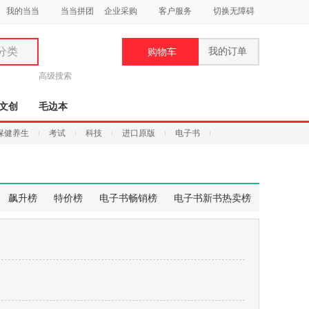
我的当当
当当拼团
企业采购
客户服务
切换无障碍
分类
我的订单
购物车
类
高级搜索
文创
毛边本
保健养生
考试
科技
进口原版
电子书
妆
品
飙升榜
特价榜
电子书畅销榜
电子书新书热卖榜
饰
鞋
用
饰