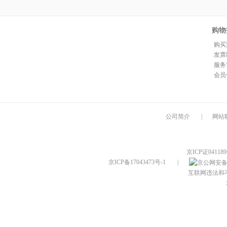
购物
购买
发票
服务
会员
公司简介
|
网站
京ICP证04118
京ICP备17043473号-1
|
互联网违法和不良