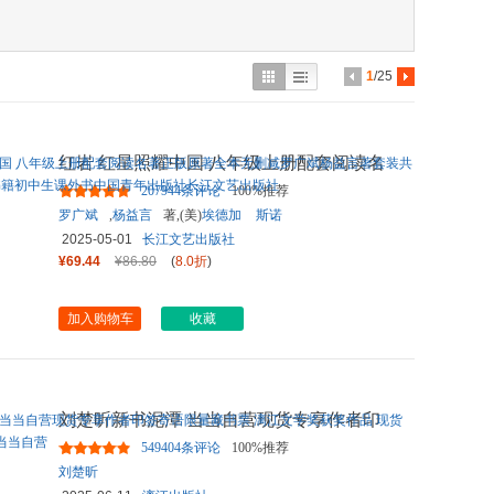
具
品
外
1
/25
品
讯
红岩 红星照耀中国 八年级上册配套阅读名
音
著正版原著全本无删减罗
...
207944条评论
100%推荐
公
罗广斌
,
杨益言
著,(美)
埃德加
斯诺
2025-05-01
长江文艺出版社
器
¥69.44
¥86.80
(
8.0折
)
加入购物车
收藏
刘楚昕新书泥潭 当当自营现货专享作者印
签寄语限量藏书票 漓江文
...
549404条评论
100%推荐
刘楚昕