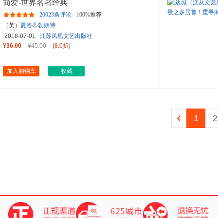
简爱-世界名著经典
20023条评论
100%推荐
（英）
夏洛蒂勃朗特
2018-07-01
江苏凤凰文艺出版社
¥36.00
¥45.00
(
8.0折
)
加入购物车
收藏
1
2