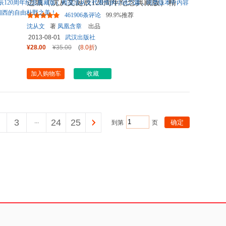
边城（沈从文诞辰120周年纪念典藏版）精
选沈从文代表性的小说25篇
...
461906条评论
99.9%推荐
沈从文
著
凤凰含章
出品
2013-08-01
武汉出版社
¥28.00
¥35.00
(
8.0折
)
加入购物车
收藏
3
...
24
25
到第
页