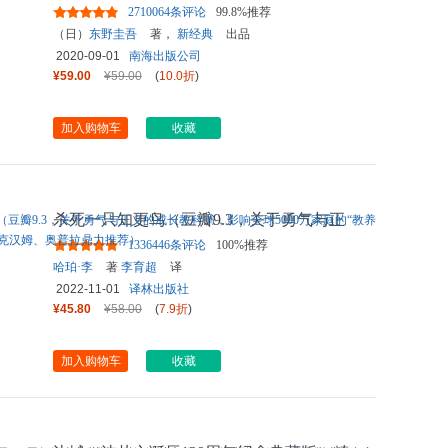
刘昊然倾情推荐，简体中文
...
2710064条评论
99.8%推荐
（日）
东野圭吾
著，
新经典
出品
2020-09-01
南海出版公司
¥59.00
¥59.00
(
10.0折
)
加入购物车
收藏
杀死一只知更鸟（豆瓣9.3，关于勇气与正
义的成长教科书，影响全球
...
1336446条评论
100%推荐
哈珀·李
著
李育超
译
2022-11-01
译林出版社
¥45.80
¥58.00
(
7.9折
)
加入购物车
收藏