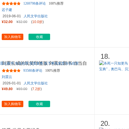
奖获奖作品全集28 当当自
...
1269798条评论
100%推荐
迟子建
2019-06-01
人民文学出版社
¥32.00
¥32.00
(
10.0折
)
加入购物车
收藏
18.
刘震云咸的玩笑印签版 刘震云新书 当当自
营 现货发售 先下单先发
...
93580条评论
100%推荐
刘震云
2026-01-01
人民文学出版社
¥49.80
¥69.00
(
7.2折
)
加入购物车
收藏
20.