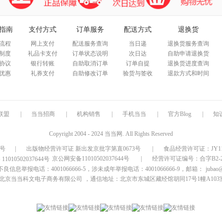
指南
支付方式
订单服务
配送方式
退换货
流程
网上支付
配送服务查询
当日递
退换货服务查询
制度
礼品卡支付
订单状态说明
次日达
自助申请退换货
协议
银行转账
自助取消订单
订单自提
退换货进度查询
优惠
礼券支付
自助修改订单
验货与签收
退款方式和时间
联盟
|
当当招商
|
机构销售
|
手机当当
|
官方Blog
|
知
Copyright 2004 - 2024 当当网. All Rights Reserved
9号
|
出版物经营许可证 新出发京批字第直0673号
|
食品经营许可证：JY1110
京公网安备11010502037644号
|
经营许可证编号：合字B2-20
信息举报电话：4001066666-5，涉未成年举报电话：4001066666-9，邮箱：
jubao
北京当当科文电子商务有限公司
，通信地址：北京市东城区藏经馆胡同17号1幢A103