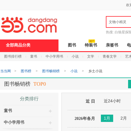
新
欢
窗
口
打
文物小精灵
开
无
障
热搜:
白狼星探
碍
说
全部商品分类
图书
特装书
亲签书
电
明
页
图书排行榜
童书
中小学用书
小说
文学
青春文学
艺
面,
按
Ctrl
当当网
>
图书榜
>
图书畅销榜
>
小说
>
乡土小说
加
波
浪
图书畅销榜
TOP0
键
打
开
分类排行
近24小时
导
近 日
盲
童书
模
式
1月
2月
2026年各月
中小学用书