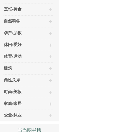
烹饪/美食
自然科学
孕产/胎教
休闲/爱好
体育/运动
建筑
两性关系
时尚/美妆
家庭/家居
农业/林业
当当图书榜