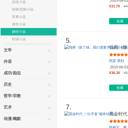
2003-08-0
武侠小说
¥31.70
¥4
惊悚/恐怖小说
军事小说
收藏
都市小说
财经小说
5.
职场小说
钱商（除
文学
多）
阿瑟·黑利
外语
2015-06-0
成功/励志
¥36.30
¥5
历史
收藏
哲学/宗教
7.
艺术
黑金时代
动漫/幽默
陈楫宝
著,