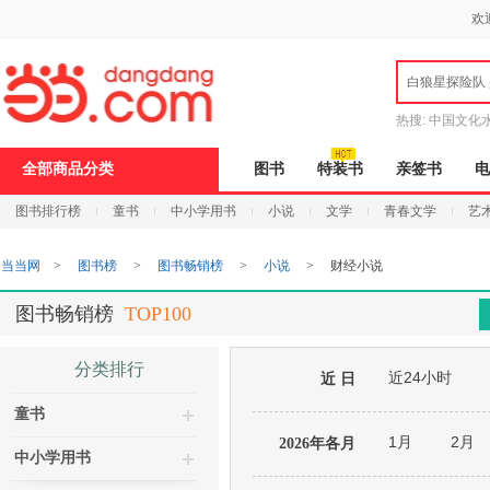
新
欢
窗
口
打
白狼星探险队
开
无
障
热搜:
中国文化
碍
说
全部商品分类
图书
特装书
亲签书
电
明
页
图书排行榜
童书
中小学用书
小说
文学
青春文学
艺
面,
按
Ctrl
当当网
>
图书榜
>
图书畅销榜
>
小说
>
财经小说
加
波
浪
图书畅销榜
TOP100
键
打
开
分类排行
近24小时
导
近 日
盲
童书
模
式
1月
2月
2026年各月
中小学用书