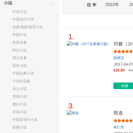
小说
2022年
2
往 年
社会小说
中国当代小说
侦探/悬疑/推理小说
外国小说
1.
世界名著
对赌（2
科幻小说
四大名著
陈楫宝
2017-04-0
历史小说
¥28.90
¥4
中国古典小说
小说作品集
收藏
乡土小说
情感小说
3.
魔幻小说
官场小说
商道
中国近现代小说
崔仁浩
影视小说