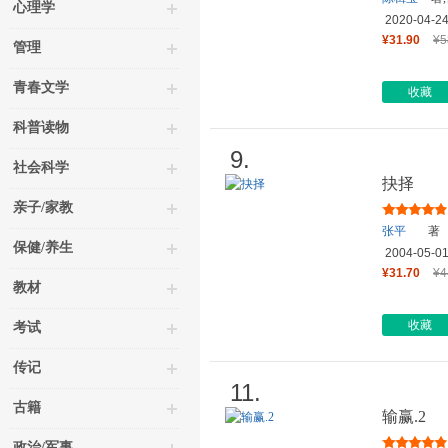
心理学
2020-04-2
¥31.90
¥5
管理
青春文学
收藏
科普读物
9.
社会科学
抉择
亲子/家教
张平
著
保健/养生
2004-05-0
¥31.70
¥4
教材
收藏
考试
传记
11.
古籍
输赢.2
政治/军事