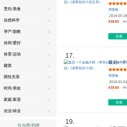
纵市场、
烹饪/美食
邓荣栋
2019-05-2
自然科学
¥38.60
¥5
孕产/胎教
收藏
休闲/爱好
17.
体育/运动
最后一个
建筑
纵市场、
邓荣栋
两性关系
2019-01-0
¥38.60
¥5
时尚/美妆
家庭/家居
收藏
农业/林业
19.
当当图书榜