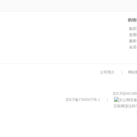
购物
购买
发票
服务
会员
公司简介
|
网站
京ICP证04118
京ICP备17043473号-1
|
互联网违法和不良