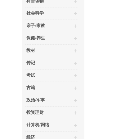
科普读物
社会科学
亲子/家教
保健/养生
教材
传记
考试
古籍
政治/军事
投资理财
计算机/网络
经济