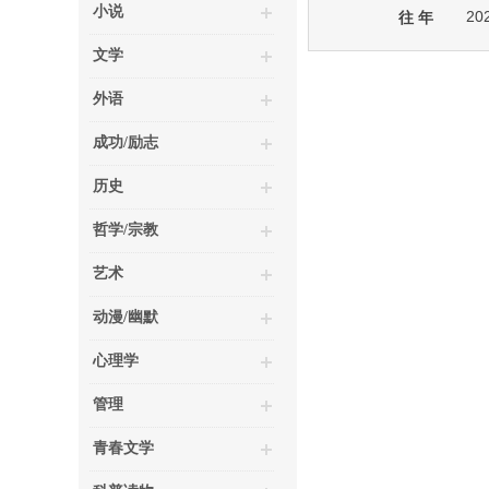
小说
20
往 年
文学
外语
成功/励志
历史
哲学/宗教
艺术
动漫/幽默
心理学
管理
青春文学