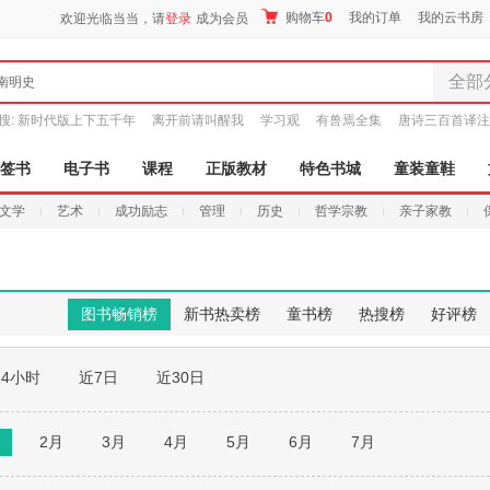
购物车
0
我的订单
我的云书房
欢迎光临当当，请
登录
成为会员
全部
南明史
全部分
搜:
新时代版上下五千年
离开前请叫醒我
学习观
有兽焉全集
唐诗三百首译注
尾品汇
图书
签书
电子书
课程
正版教材
特色书城
童装童鞋
电子书
文学
艺术
成功励志
管理
历史
哲学宗教
亲子家教
音像
影视
时尚美
母婴用
图书畅销榜
新书热卖榜
童书榜
热搜榜
好评榜
玩具
孕婴服
24小时
近7日
近30日
童装童
家居日
家具装
月
2月
3月
4月
5月
6月
7月
服装
鞋