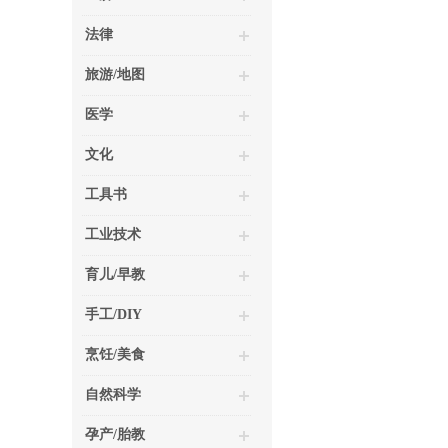
法律
旅游/地图
医学
文化
工具书
工业技术
育儿/早教
手工/DIY
烹饪/美食
自然科学
孕产/胎教