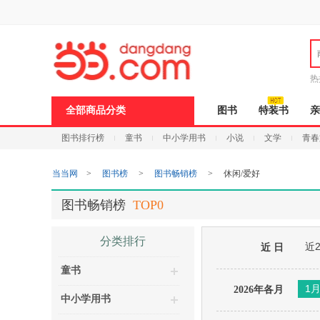
新
窗
口
打
开
无
障
热
碍
邮
说
全部商品分类
图书
特装书
亲
明
页
图书排行榜
童书
中小学用书
小说
文学
青春
面,
按
Ctrl
当当网
>
图书榜
>
图书畅销榜
>
休闲/爱好
加
波
浪
图书畅销榜
TOP0
键
打
开
分类排行
近
导
近 日
盲
童书
模
式
1
2026年各月
中小学用书