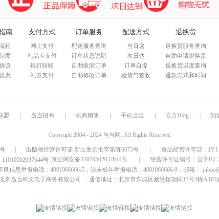
指南
支付方式
订单服务
配送方式
退换货
流程
网上支付
配送服务查询
当日递
退换货服务查询
制度
礼品卡支付
订单状态说明
次日达
自助申请退换货
协议
银行转账
自助取消订单
订单自提
退换货进度查询
优惠
礼券支付
自助修改订单
验货与签收
退款方式和时间
联盟
|
当当招商
|
机构销售
|
手机当当
|
官方Blog
|
知
Copyright 2004 - 2024 当当网. All Rights Reserved
9号
|
出版物经营许可证 新出发京批字第直0673号
|
食品经营许可证：JY1110
京公网安备11010502037644号
|
经营许可证编号：合字B2-20
信息举报电话：4001066666-5，涉未成年举报电话：4001066666-9，邮箱：
jubao
北京当当科文电子商务有限公司
，通信地址：北京市东城区藏经馆胡同17号1幢A103