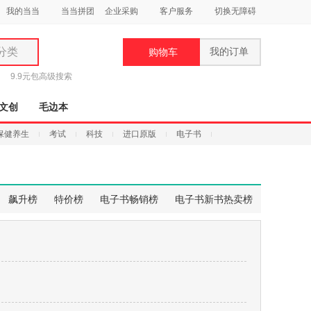
我的当当
当当拼团
企业采购
客户服务
切换无障碍
分类
我的订单
购物车
类
9.9元包
高级搜索
文创
毛边本
保健养生
考试
科技
进口原版
电子书
妆
品
飙升榜
特价榜
电子书畅销榜
电子书新书热卖榜
饰
鞋
用
饰