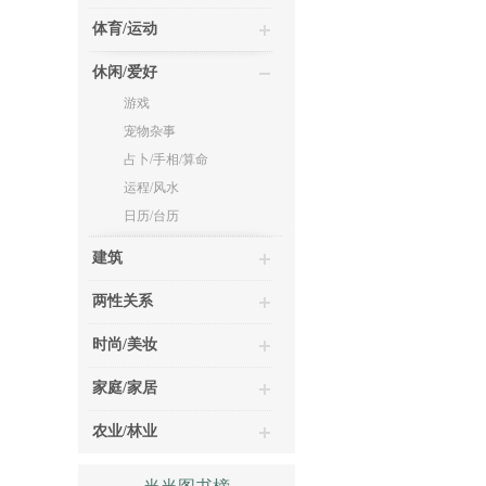
体育/运动
休闲/爱好
游戏
宠物杂事
占卜/手相/算命
运程/风水
日历/台历
建筑
两性关系
时尚/美妆
家庭/家居
农业/林业