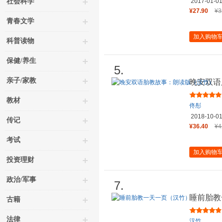
社会科学
2017-01-0
¥27.90
¥3
青春文学
加入购物
科普读物
保健/养生
5.
亲子/家教
晚安双语
教材
佟彤
2018-10-0
传记
¥36.40
¥4
考试
加入购物
投资理财
政治/军事
7.
睡前胎教
古籍
法律
汉竹