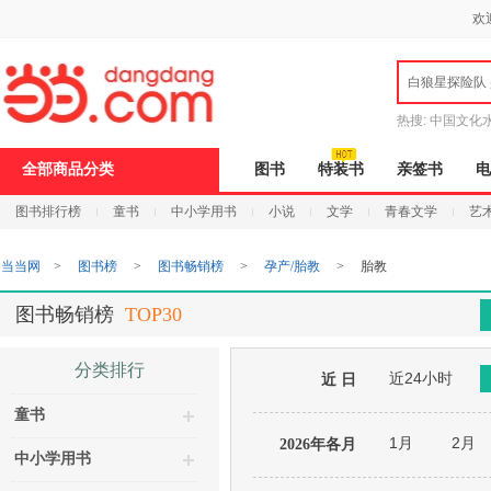
新
欢
窗
口
打
白狼星探险队
开
无
障
热搜:
中国文化
碍
说
全部商品分类
图书
特装书
亲签书
电
明
页
图书排行榜
童书
中小学用书
小说
文学
青春文学
艺
面,
按
Ctrl
当当网
>
图书榜
>
图书畅销榜
>
孕产/胎教
>
胎教
加
波
浪
图书畅销榜
TOP30
键
打
开
分类排行
近24小时
导
近 日
盲
童书
模
式
1月
2月
2026年各月
中小学用书