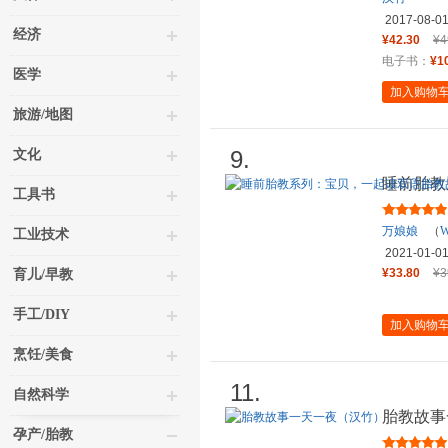
2017-08-0
经济
¥42.30
¥4
电子书：
¥1
医学
加入购物
旅游/地图
9.
文化
睡前胎教
工具书
事
万娘娘
（
W
工业技术
2021-01-0
¥33.80
¥3
育儿/早教
手工/DIY
加入购物
烹饪/美食
11.
自然科学
胎教故事
孕产/胎教