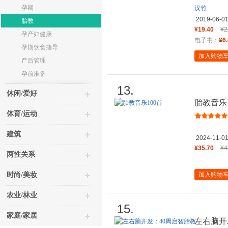
孕期
汉竹
2019-06-0
胎教
¥19.40
¥2
孕产妇健康
电子书：
¥6
孕期饮食指导
加入购物
产后管理
孕前准备
13.
休闲/爱好
胎教音乐1
体育/运动
建筑
2024-11-0
¥35.70
¥4
两性关系
时尚/美妆
加入购物
农业/林业
15.
家庭/家居
左右脑开