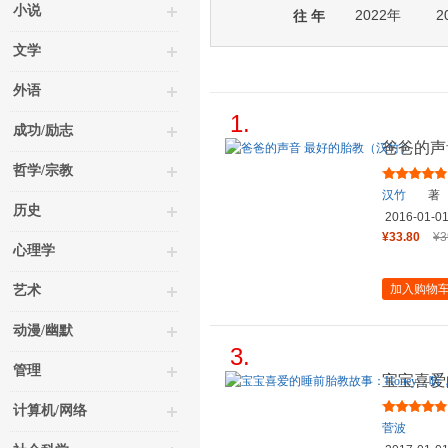
小说
2022年
2
往 年
文学
外语
1.
成功/励志
爸爸的声
哲学/宗教
汉竹
著
历史
2016-01-0
¥33.80
¥3
心理学
加入购物
艺术
动漫/幽默
3.
管理
宝宝喜爱
最美胎教
计算机/网络
菅波