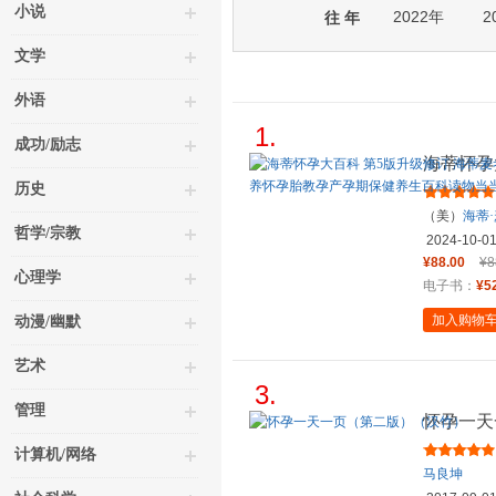
小说
2022年
2
往 年
文学
外语
1.
成功/励志
海蒂怀孕
夫 孕期
历史
（美）
海蒂
哲学/宗教
2024-10-0
¥88.00
¥8
心理学
电子书：
¥5
加入购物
动漫/幽默
艺术
3.
管理
怀孕一天
计算机/网络
马良坤