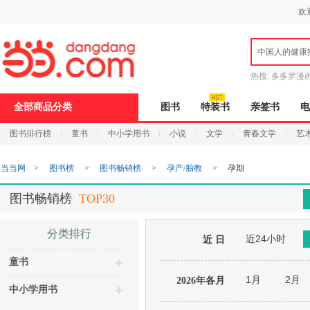
新
欢
窗
口
打
中国人的健康
开
无
障
热搜:
多多罗漫
碍
说
全部商品分类
图书
特装书
亲签书
电
明
页
图书排行榜
童书
中小学用书
小说
文学
青春文学
艺
面,
按
Ctrl
当当网
>
图书榜
>
图书畅销榜
>
孕产/胎教
>
孕期
加
波
浪
图书畅销榜
TOP30
键
打
开
分类排行
近24小时
导
近 日
盲
童书
模
式
1月
2月
2026年各月
中小学用书