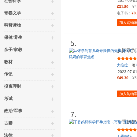
社会科学
2017-09-0
¥31.80
¥4
青春文学
电子书：
¥8
加入购物
科普读物
保健/养生
5.
亲子/家教
从怀孕到
创治愈漫
教材
大拖拉
著
2023-07-0
传记
¥49.30
¥5
投资理财
加入购物
考试
政治/军事
7.
丁香妈妈
古籍
的孕期全
法律
丁香妈妈