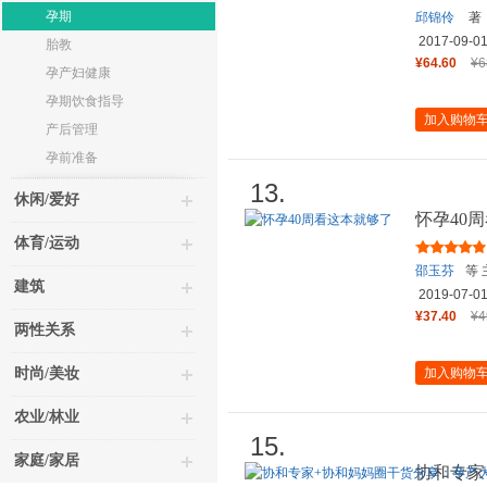
孕期
邱锦伶
著
2017-09-0
胎教
¥64.60
¥6
孕产妇健康
孕期饮食指导
加入购物
产后管理
孕前准备
13.
休闲/爱好
怀孕40
体育/运动
邵玉芬
等 
建筑
2019-07-0
¥37.40
¥4
两性关系
时尚/美妆
加入购物
农业/林业
15.
家庭/家居
协和专家