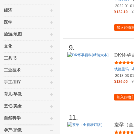
队
2022-01-0
经济
¥132.10
¥
医学
加入购物
旅游/地图
9.
文化
DK怀孕
工具书
钱德里玛
-
工业技术
2018-03-0
¥126.00
¥
手工/DIY
育儿/早教
加入购物
烹饪/美食
11.
自然科学
瘦孕（全
孕产/胎教