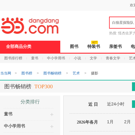
新
欢
窗
口
打
白狼星探险队
开
无
障
热搜:
怪杰佐罗
碍
说
全部商品分类
图书
特装书
亲签书
电
明
页
图书排行榜
童书
中小学用书
小说
文学
青春文学
艺
面,
按
Ctrl
当当网
>
图书榜
>
图书畅销榜
>
艺术
>
摄影
加
波
浪
图书畅销榜
TOP300
键
打
开
分类排行
近24小时
导
近 日
盲
童书
模
式
1月
2月
2026年各月
中小学用书