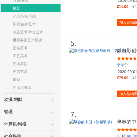
收藏/鉴赏
2016-09-0
¥11.00
¥4
摄影
小人书/连环画
加入购物
影视/媒体艺术
戏剧艺术/舞台艺术
世界各国艺术概况
5.
建筑艺术
微电影创
工艺美术
艺术舞蹈
李宇宁
民间艺术
2020-09-0
¥79.00
¥7
雕塑
艺术类考试
加入购物
动漫/幽默
管理
7.
早春的中
计算机/网络
社会科学
[日]
久保田