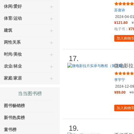
休闲/爱好
苏唐诗
2024-04-0
体育/运动
¥121.60
¥
电子书：
¥7
建筑
加入购物
两性关系
时尚/美妆
17.
微电影拉
农业/林业
家庭/家居
李宇宁
2024-12-0
¥89.00
¥8
当当图书榜
图书畅销榜
加入购物
新书热卖榜
19.
童书榜