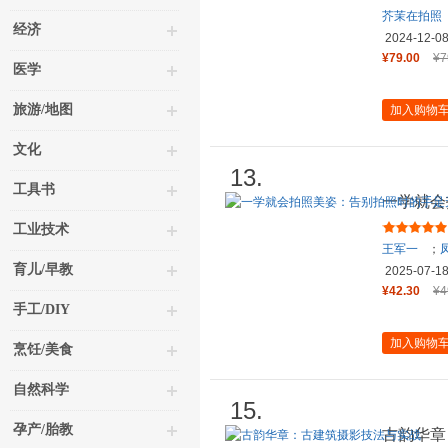
芥茉在拍照
经济
2024-12-0
¥79.00
¥7
医学
旅游/地图
加入购物
文化
13.
工具书
一学就会
措 美丽
工业技术
王军一
；
育儿/早教
2025-07-1
¥42.30
¥4
手工/DIY
加入购物
烹饪/美食
自然科学
15.
孕产/胎教
古韵华章