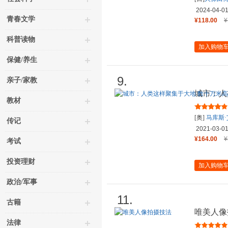
2024-04-0
青春文学
¥118.00
¥
科普读物
加入购物
保健/养生
9.
亲子/家教
城市：人
教材
之上，于
[奥]
马库斯
传记
·马特扎内茨
2021-03-0
¥164.00
¥
考试
投资理财
加入购物
政治/军事
11.
古籍
唯美人像
法律