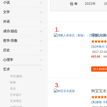
小说
2022年
2
往 年
文学
外语
1.
成功/励志
理解人体
术学院实
哲学/宗教
[法]
米歇尔·
历史
2017-12-0
¥83.60
¥8
心理学
加入购物
艺术
书法/篆刻
绘画
3.
音乐
狗宝宝水
艺术设计
艺术理论
[美]
赛斯·卡