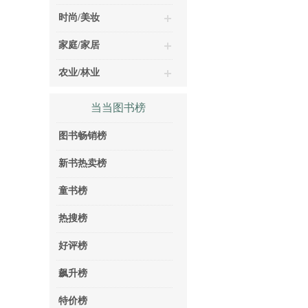
时尚/美妆
家庭/家居
农业/林业
当当图书榜
图书畅销榜
新书热卖榜
童书榜
热搜榜
好评榜
飙升榜
特价榜