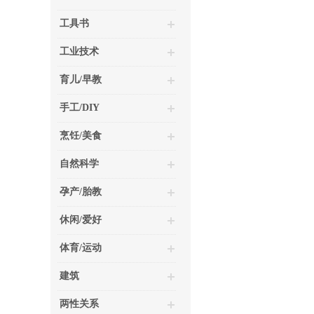
工具书
工业技术
育儿/早教
手工/DIY
烹饪/美食
自然科学
孕产/胎教
休闲/爱好
体育/运动
建筑
两性关系