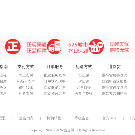
指南
支付方式
订单服务
配送方式
退换货
流程
网上支付
配送服务查询
当日递
退换货服务查询
制度
礼品卡支付
订单状态说明
次日达
自助申请退换货
协议
银行转账
自助取消订单
订单自提
退换货进度查询
优惠
礼券支付
自助修改订单
验货与签收
退款方式和时间
联盟
|
当当招商
|
机构销售
|
手机当当
|
官方Blog
|
知
Copyright 2004 - 2024 当当网. All Rights Reserved