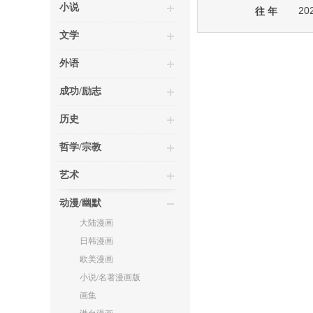
小说
20
往 年
文学
外语
成功/励志
历史
哲学/宗教
艺术
动漫/幽默
大陆漫画
日韩漫画
欧美漫画
小说/名著漫画版
画集