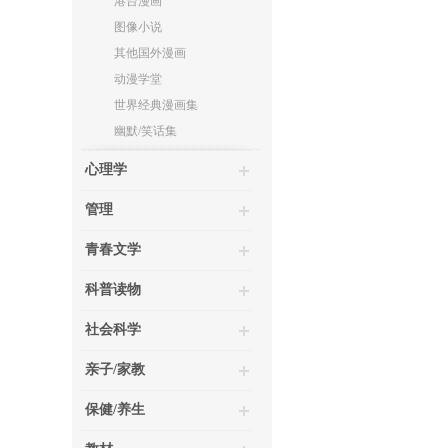
港台漫画
图像小说
其他国外漫画
动漫学堂
世界经典漫画集
幽默/笑话集
心理学
管理
青春文学
科普读物
社会科学
亲子/家教
保健/养生