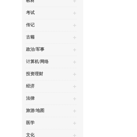
教材
考试
传记
古籍
政治/军事
计算机/网络
投资理财
经济
法律
旅游/地图
医学
文化