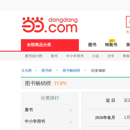
新
窗
口
打
开
无
障
热
碍
说
全部商品分类
图书
特装书
亲
明
页
图书排行榜
童书
中小学用书
小说
文学
青春
面,
按
Ctrl
当当网
>
图书榜
>
图书畅销榜
>
动漫/幽默
加
波
浪
图书畅销榜
TOP0
键
打
开
分类排行
近
导
近 日
盲
童书
模
式
1
2026年各月
中小学用书