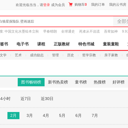
购物车
0
我的订单
我的云书房
欢迎光临当当，请
登录
成为会员
全部
白狼星探险队 壁画迷踪
全部分
搜:
中国文化水墨绘本立秋
早春晴朗
全球通史
死者从不说谎
吾辈如神
9.
尾品汇
图书
签书
电子书
课程
正版教材
特色书城
童装童鞋
电子书
文学
艺术
成功励志
管理
历史
哲学宗教
亲子家教
音像
影视
时尚美
母婴用
图书畅销榜
新书热卖榜
童书榜
热搜榜
好评榜
玩具
孕婴服
24小时
近7日
近30日
童装童
家居日
家具装
月
2月
3月
4月
5月
6月
7月
服装
鞋