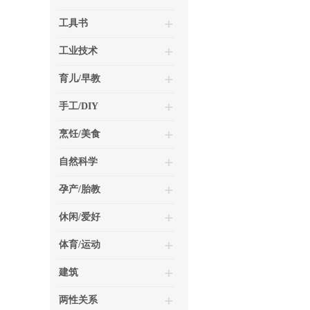
工具书
工业技术
育儿/早教
手工/DIY
烹饪/美食
自然科学
孕产/胎教
休闲/爱好
体育/运动
建筑
两性关系