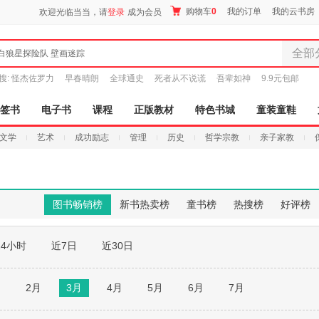
购物车
0
我的订单
我的云书房
欢迎光临当当，请
登录
成为会员
全部
白狼星探险队 壁画迷踪
全部分
搜:
怪杰佐罗力
早春晴朗
全球通史
死者从不说谎
吾辈如神
9.9元包邮
尾品汇
图书
签书
电子书
课程
正版教材
特色书城
童装童鞋
电子书
文学
艺术
成功励志
管理
历史
哲学宗教
亲子家教
音像
影视
时尚美
母婴用
图书畅销榜
新书热卖榜
童书榜
热搜榜
好评榜
玩具
孕婴服
24小时
近7日
近30日
童装童
家居日
家具装
月
2月
3月
4月
5月
6月
7月
服装
鞋