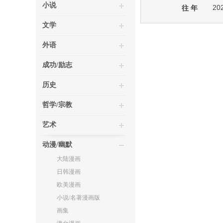
小说
20
往 年
文学
外语
成功/励志
历史
哲学/宗教
艺术
动漫/幽默
大陆漫画
日韩漫画
欧美漫画
小说/名著漫画版
画集