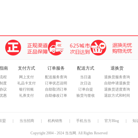
指南
支付方式
订单服务
配送方式
退换货
流程
网上支付
配送服务查询
当日递
退换货服务查询
制度
礼品卡支付
订单状态说明
次日达
自助申请退换货
协议
银行转账
自助取消订单
订单自提
退换货进度查询
优惠
礼券支付
自助修改订单
验货与签收
退款方式和时间
联盟
|
当当招商
|
机构销售
|
手机当当
|
官方Blog
|
知
Copyright 2004 - 2024 当当网. All Rights Reserved