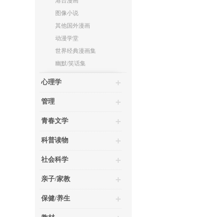
港台漫画
图像小说
其他国外漫画
动漫学堂
世界经典漫画集
幽默/笑话集
心理学
管理
青春文学
科普读物
社会科学
亲子/家教
保健/养生