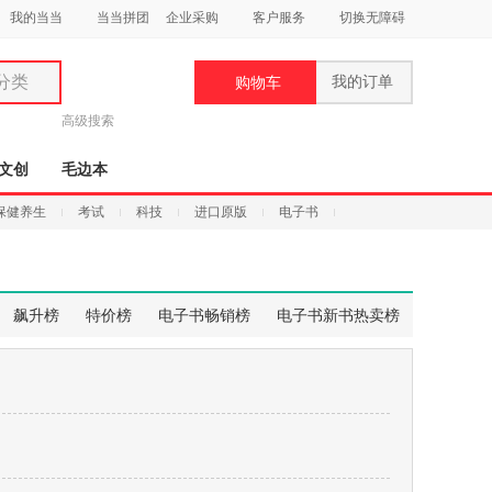
我的当当
当当拼团
企业采购
客户服务
切换无障碍
分类
我的订单
购物车
类
高级搜索
文创
毛边本
保健养生
考试
科技
进口原版
电子书
妆
品
飙升榜
特价榜
电子书畅销榜
电子书新书热卖榜
饰
鞋
用
饰