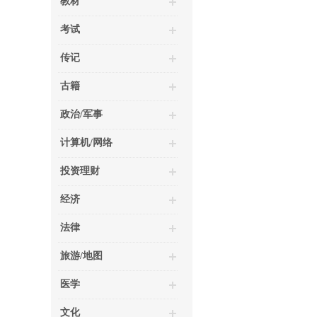
教材
考试
传记
古籍
政治/军事
计算机/网络
投资理财
经济
法律
旅游/地图
医学
文化