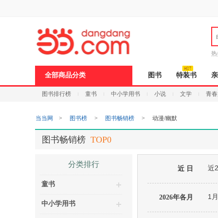
新
窗
口
打
开
无
障
热
碍
说
全部商品分类
图书
特装书
亲
明
页
图书排行榜
童书
中小学用书
小说
文学
青春
面,
按
Ctrl
当当网
>
图书榜
>
图书畅销榜
>
动漫/幽默
加
波
浪
图书畅销榜
TOP0
键
打
开
分类排行
近
导
近 日
盲
童书
模
式
1
2026年各月
中小学用书