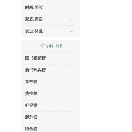
时尚/美妆
家庭/家居
农业/林业
当当图书榜
图书畅销榜
新书热卖榜
童书榜
热搜榜
好评榜
飙升榜
特价榜