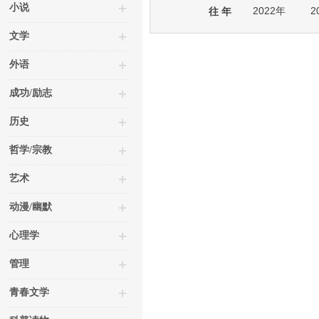
小说
2022年
2
往 年
文学
外语
成功/励志
历史
哲学/宗教
艺术
动漫/幽默
心理学
管理
青春文学