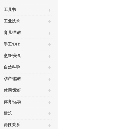
工具书
工业技术
育儿/早教
手工/DIY
烹饪/美食
自然科学
孕产/胎教
休闲/爱好
体育/运动
建筑
两性关系