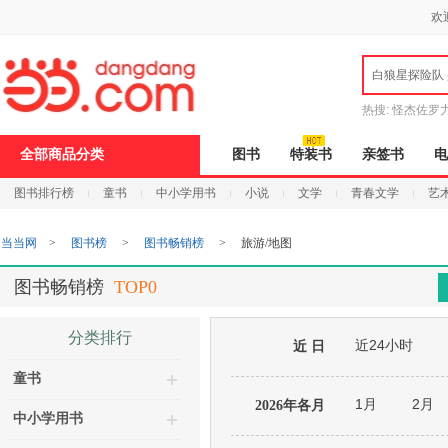
新
欢
窗
口
打
白狼星探险队
开
无
障
热搜:
怪杰佐罗
碍
说
全部商品分类
图书
特装书
亲签书
电
明
页
图书排行榜
童书
中小学用书
小说
文学
青春文学
艺
面,
按
Ctrl
当当网
>
图书榜
>
图书畅销榜
>
旅游/地图
加
波
浪
图书畅销榜
TOP0
键
打
开
分类排行
近24小时
导
近 日
盲
童书
模
式
1月
2月
2026年各月
中小学用书