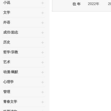
小说
2022年
2
往 年
文学
外语
成功/励志
历史
哲学/宗教
艺术
动漫/幽默
心理学
管理
青春文学