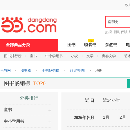
新
欢
窗
口
打
南明史
开
无
障
热搜:
新时代版
碍
邮
说
全部商品分类
图书
特装书
亲签书
电
明
页
图书排行榜
童书
中小学用书
小说
文学
青春文学
艺
面,
按
Ctrl
当当网
>
图书榜
>
图书畅销榜
>
旅游/地图
>
地图
加
波
浪
图书畅销榜
TOP0
键
打
开
分类排行
近24小时
导
近 日
盲
童书
模
式
1月
2月
2026年各月
中小学用书