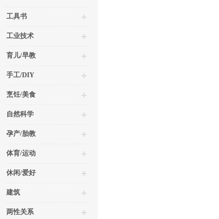
工具书
工业技术
育儿/早教
手工/DIY
烹饪/美食
自然科学
孕产/胎教
体育/运动
休闲/爱好
建筑
两性关系