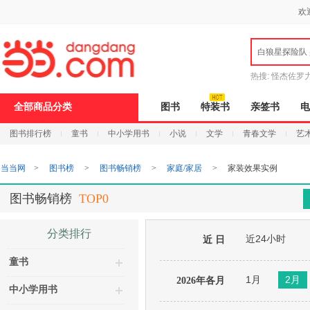
新
欢
窗
口
打
白狼星探险队
开
无
障
热搜:
怪杰佐罗
碍
说
全部商品分类
图书
特装书
亲签书
电
明
页
图书排行榜
童书
中小学用书
小说
文学
青春文学
艺
面,
按
Ctrl
当当网
>
图书榜
>
图书畅销榜
>
家庭/家居
>
家装效果实例
加
波
浪
图书畅销榜
TOP0
键
打
开
分类排行
近24小时
导
近 日
盲
童书
模
式
1月
2月
2026年各月
中小学用书