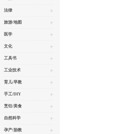
法律
旅游/地图
医学
文化
工具书
工业技术
育儿/早教
手工/DIY
烹饪/美食
自然科学
孕产/胎教