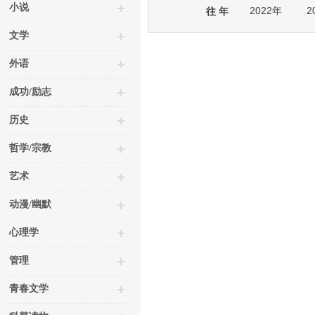
小说
2022年
2
往 年
文学
外语
成功/励志
历史
哲学/宗教
艺术
动漫/幽默
心理学
管理
青春文学