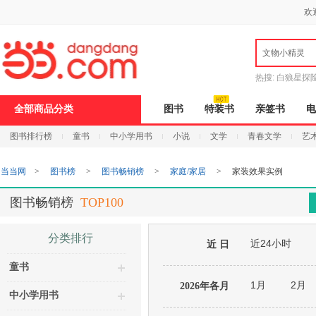
新
欢
窗
口
打
文物小精灵
开
无
障
热搜:
白狼星探
碍
说
全部商品分类
图书
特装书
亲签书
电
明
页
图书排行榜
童书
中小学用书
小说
文学
青春文学
艺
面,
按
Ctrl
当当网
>
图书榜
>
图书畅销榜
>
家庭/家居
>
家装效果实例
加
波
浪
图书畅销榜
TOP100
键
打
开
分类排行
近24小时
导
近 日
盲
童书
模
式
1月
2月
2026年各月
中小学用书