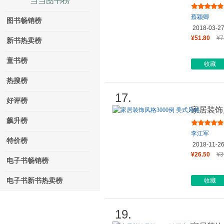
当当图书榜
趣的生活
蔡颖卿
图书畅销榜
2018-03-2
¥51.80
¥7
新书热卖榜
童书榜
收藏
热搜榜
17.
好评榜
家居装饰
飙升榜
李江军
特价榜
2018-11-2
¥26.50
¥3
电子书畅销榜
电子书新书热卖榜
收藏
19.