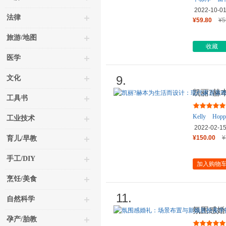
2022-10-0
法律
¥59.80
¥5
旅游/地图
收藏
医学
9.
文化
凯丽?赫
工具书
格与设计
Kelly
Hopp
工业技术
2022-02-1
¥150.00
¥
育儿/早教
手工/DIY
加入购物
烹饪/美食
11.
自然科学
氛围感婚
孕产/胎教
南