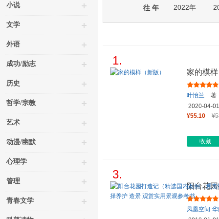
小说
2022年
2
往 年
文学
外语
1.
成功/励志
家的模样
历史
叶怡兰
著
哲学/宗教
2020-04-0
¥55.10
¥5
艺术
收藏
动漫/幽默
心理学
3.
管理
阳台花园
与实用性
青春文学
凤凰空间·华