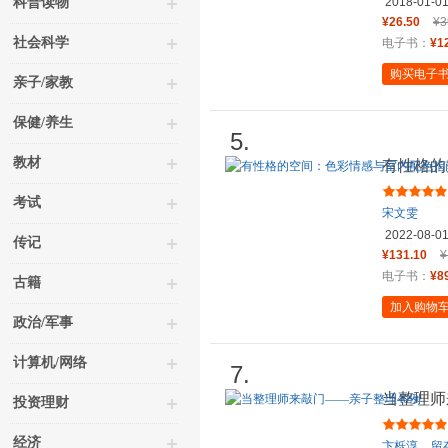
科普读物
2018-01-0
¥26.50
¥3
社会科学
电子书：
¥1
购买电子
亲子/家教
保健/养生
5.
教材
有性格的
考试
宋文雯
2022-08-0
传记
¥131.10
¥
电子书：
¥8
古籍
加入购物
政治/军事
计算机/网络
7.
当整理师
投资理财
经济
卞栎淳
留