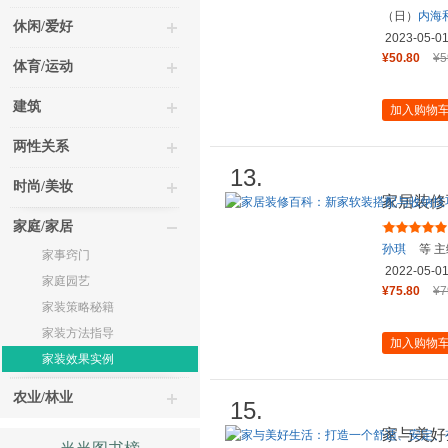
（日）
内海
休闲/爱好
2023-05-0
¥50.80
¥5
体育/运动
建筑
加入购物
两性关系
13.
时尚/美妆
家居装修
家庭/家居
孙琪
等 主
家事窍门
2022-05-0
家庭园艺
¥75.80
¥7
家装策略秘籍
家装方法指导
加入购物
家装效果实例
农业/林业
15.
家与美好