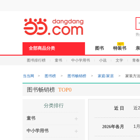
新
窗
口
打
开
无
障
热
碍
说
全部商品分类
图书
特装书
亲
明
页
图书排行榜
童书
中小学用书
小说
文学
青春
面,
按
Ctrl
当当网
>
图书榜
>
图书畅销榜
>
家庭/家居
>
家装方
加
波
浪
图书畅销榜
TOP0
键
打
开
分类排行
近
导
近 日
盲
童书
模
式
1
2026年各月
中小学用书