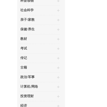
科普读物
社会科学
亲子/家教
保健/养生
教材
考试
传记
古籍
政治/军事
计算机/网络
投资理财
经济