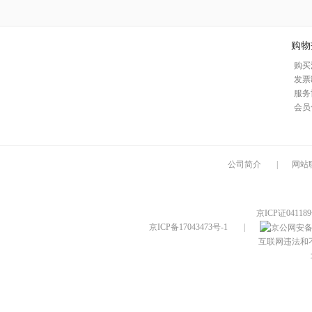
购物
购买
发票
服务
会员
公司简介
|
网站
京ICP证04118
京ICP备17043473号-1
|
互联网违法和不良