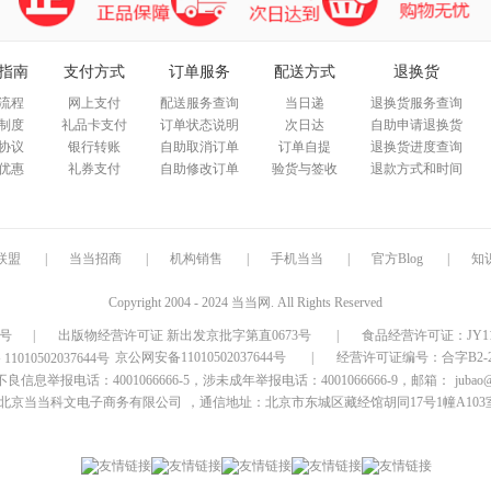
指南
支付方式
订单服务
配送方式
退换货
流程
网上支付
配送服务查询
当日递
退换货服务查询
制度
礼品卡支付
订单状态说明
次日达
自助申请退换货
协议
银行转账
自助取消订单
订单自提
退换货进度查询
优惠
礼券支付
自助修改订单
验货与签收
退款方式和时间
联盟
|
当当招商
|
机构销售
|
手机当当
|
官方Blog
|
知
Copyright 2004 - 2024 当当网. All Rights Reserved
9号
|
出版物经营许可证 新出发京批字第直0673号
|
食品经营许可证：JY1110
京公网安备11010502037644号
|
经营许可证编号：合字B2-20
信息举报电话：4001066666-5，涉未成年举报电话：4001066666-9，邮箱：
jubao
北京当当科文电子商务有限公司
，通信地址：北京市东城区藏经馆胡同17号1幢A103