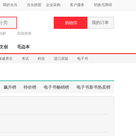
我的当当
当当拼团
企业采购
客户服务
切换无障碍
分类
我的订单
购物车
类
元包邮
高级搜索
文创
毛边本
保健养生
考试
科技
进口原版
电子书
妆
品
飙升榜
特价榜
电子书畅销榜
电子书新书热卖榜
饰
鞋
用
饰