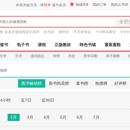
购物车
0
我的订单
我的云书房
欢迎光临当当，请
登录
成为会员
全部
中国人的健康指南
全部分
搜:
多多罗漫画西游记系列
何为道
南明史
不完美传说
十日终焉新生
9.9
尾品汇
图书
签书
电子书
课程
正版教材
特色书城
童装童鞋
电子书
文学
艺术
成功励志
管理
历史
哲学宗教
亲子家教
音像
影视
法指导
时尚美
母婴用
图书畅销榜
新书热卖榜
童书榜
热搜榜
好评榜
玩具
孕婴服
24小时
近7日
近30日
童装童
家居日
家具装
月
2月
3月
4月
5月
6月
7月
服装
鞋