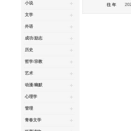
小说
20
往 年
文学
外语
成功/励志
历史
哲学/宗教
艺术
动漫/幽默
心理学
管理
青春文学