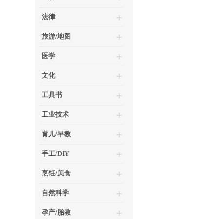
法律
旅游/地图
医学
文化
工具书
工业技术
育儿/早教
手工/DIY
烹饪/美食
自然科学
孕产/胎教