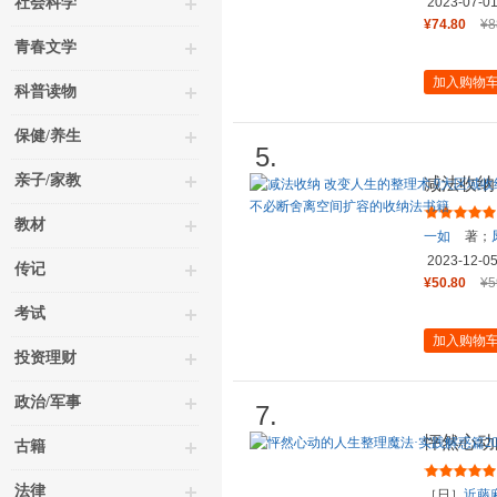
社会科学
2023-07-0
¥74.80
¥8
青春文学
加入购物
科普读物
保健/养生
5.
亲子/家教
减法收纳
整理要点
教材
一如
著；
2023-12-0
传记
¥50.80
¥5
考试
加入购物
投资理财
政治/军事
7.
怦然心动
古籍
版 修订
法律
［日］
近藤