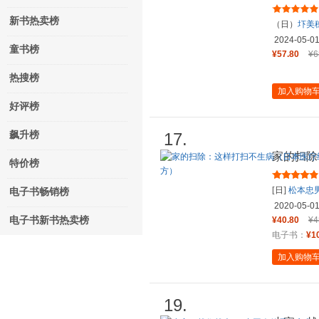
物件
新书热卖榜
（日）
圷美
2024-05-0
童书榜
¥57.80
¥6
热搜榜
加入购物
好评榜
飙升榜
17.
家的扫除
特价榜
清洁专家
[日]
松本忠
电子书畅销榜
2020-05-0
电子书新书热卖榜
¥40.80
¥4
电子书：
¥1
加入购物
19.