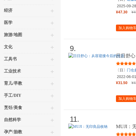
2025-09-2
经济
¥47.30
¥4
医学
加入购物
旅游/地图
9.
文化
日日舒心
工具书
〔日〕
门仓
工业技术
2022-06-0
¥31.50
¥4
育儿/早教
手工/DIY
加入购物
烹饪/美食
11.
自然科学
MUJI
孕产/胎教