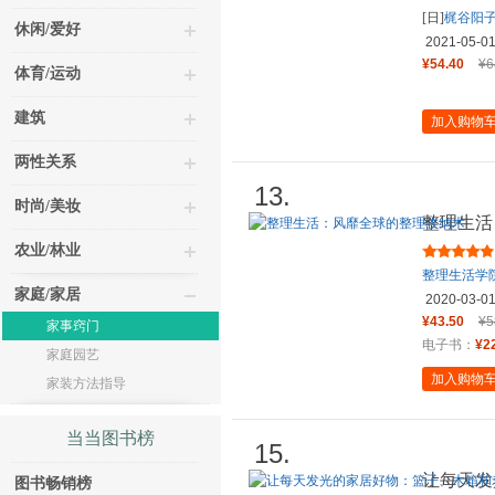
[日]
梶谷阳
休闲/爱好
2021-05-0
¥54.40
¥6
体育/运动
建筑
加入购物
两性关系
13.
时尚/美妆
整理生活
农业/林业
整理生活学
家庭/家居
2020-03-0
¥43.50
¥5
家事窍门
电子书：
¥2
家庭园艺
加入购物
家装方法指导
当当图书榜
15.
让每天发
图书畅销榜