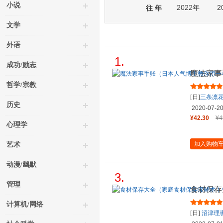
小说
2022年
2
往 年
文学
外语
1.
成功/励志
魔法家事
手账将生
哲学/宗教
[日]
三条凛
历史
2020-07-2
¥42.30
¥4
心理学
加入购物
艺术
动漫/幽默
3.
管理
食材保存
钱、健康
计算机/网络
[日]
沼津理