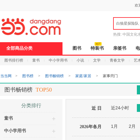
新
欢
窗
口
打
白狼星探险队
开
无
障
热搜:
中国文化
碍
说
全部商品分类
图书
特装书
亲签书
电
明
页
图书排行榜
童书
中小学用书
小说
文学
青春文学
艺
面,
按
Ctrl
当当网
>
图书榜
>
图书畅销榜
>
家庭/家居
>
家事窍门
加
波
浪
图书畅销榜
TOP50
键
打
开
分类排行
近24小时
导
近 日
盲
童书
模
式
1月
2月
2026年各月
中小学用书