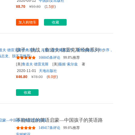
2020-05-12
中国妇女出版社
¥8.70
¥59.80
(
1.5折
)
加入购物车
收藏
孩子：挑战（鲁道夫·德雷克斯经典系列 ，
儿童心理学奠基之作，童
...
166045条评论
99.8%推荐
[美]
鲁道夫·德雷克斯
[美]
薇姬·索尔兹
著
2020-11-01
天地出版社
¥46.80
¥78.00
(
6.0折
)
收藏
不能错过的英语启蒙—中国孩子的英语路
线图
149417条评论
99.6%推荐
安妮鲜花