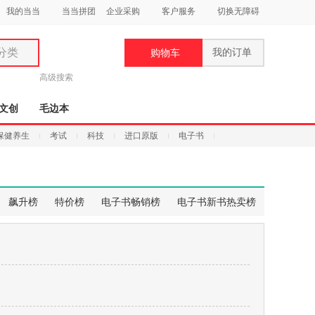
我的当当
当当拼团
企业采购
客户服务
切换无障碍
分类
我的订单
购物车
类
高级搜索
文创
毛边本
保健养生
考试
科技
进口原版
电子书
妆
品
飙升榜
特价榜
电子书畅销榜
电子书新书热卖榜
饰
鞋
用
饰