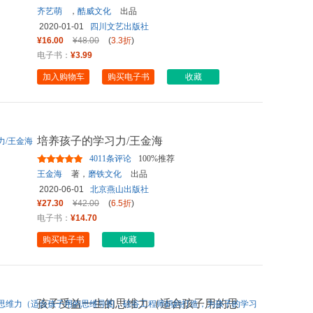
齐艺萌
，
酷威文化
出品
2020-01-01
四川文艺出版社
¥16.00
¥48.00
(
3.3折
)
电子书：
¥3.99
加入购物车
购买电子书
收藏
培养孩子的学习力/王金海
4011条评论
100%推荐
王金海
著，
磨铁文化
出品
2020-06-01
北京燕山出版社
¥27.30
¥42.00
(
6.5折
)
电子书：
¥14.70
购买电子书
收藏
孩子受益一生的思维力（适合孩子用的思