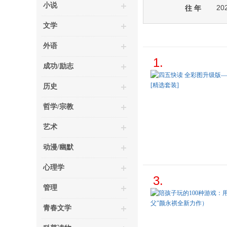
小说
20
往 年
文学
外语
1.
成功/励志
历史
哲学/宗教
艺术
动漫/幽默
心理学
3.
管理
青春文学