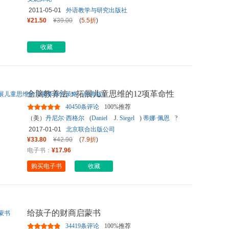
2011-05-01
外语教学与研究出版社
¥21.50
¥39.00
(
5.5折
)
收藏
全脑教养法：拓展儿童思维的12项革命性
策略（经典版）
40450条评论
100%推荐
（美）
丹尼尔·西格尔
(
Daniel
J.
Siegel
)
蒂娜·佩恩
?
布赖森
(
Tina
Payne
Bryson
) 著
湛庐文化
出品
2017-01-01
北京联合出版公司
¥33.80
¥42.90
(
7.9折
)
电子书：
¥17.96
购买电子书
收藏
给孩子的财商启蒙书
34419条评论
100%推荐