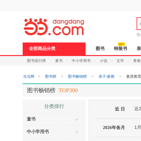
新
窗
口
打
开
无
障
热
碍
说
全部商品分类
图书
特装书
亲
明
页
图书排行榜
童书
中小学用书
小说
文学
青春
面,
按
Ctrl
当当网
>
图书榜
>
图书畅销榜
>
亲子/家教
>
素质教
加
波
浪
图书畅销榜
TOP300
键
打
开
分类排行
近
导
近 日
盲
童书
模
式
1
2026年各月
中小学用书