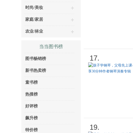
时尚/美妆
家庭/家居
农业/林业
当当图书榜
17.
图书畅销榜
新书热卖榜
童书榜
热搜榜
好评榜
飙升榜
19.
特价榜