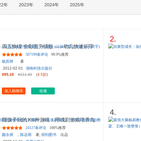
22年
2023年
2024年
2025年
箱包皮
手表饰
运动户
汽车用
食品
2.
手机通
四五快读 全彩图升级版——幼儿快速识字
数码影
阅读法（全8册）(让孩子爱
...
567199条评论
99.9%推荐
电脑办
杨其铎
著
大家电
2012-02-01
湖南科技出版社
家用电
¥95.10
¥211.40
(
4.5折
)
加入购物车
收藏
4.
陪孩子玩的100种游戏：用戏剧游戏培养九
大能力（著名戏剧导演、“
...
24127条评论
100%推荐
颜永祺
，
陈达萌
著;
得到图书
出品