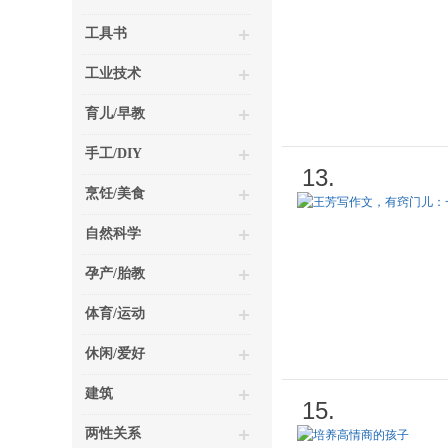
工具书
工业技术
育儿/早教
手工/DIY
13.
烹饪/美食
自然科学
孕产/胎教
体育/运动
休闲/爱好
建筑
15.
两性关系