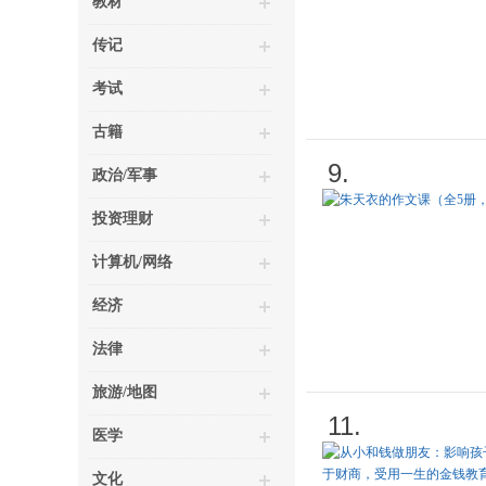
教材
传记
考试
古籍
9.
政治/军事
投资理财
计算机/网络
经济
法律
旅游/地图
11.
医学
文化