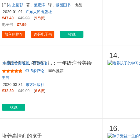
[日]
村上世彰
著，
范宏涛
译，
紫图图书
出品
2020-01-01
广东人民出版社
¥47.40
¥49.90
(
9.5折
)
电子书：
¥7.99
加入购物车
购买电子书
收藏
14.
王芳写作文，有窍门儿：一年级注音美绘
版（亲笔签名）
9315条评论
100%推荐
王芳
2020-03-31
东方出版社
¥32.30
¥49.00
(
6.6折
)
收藏
16.
培养高情商的孩子