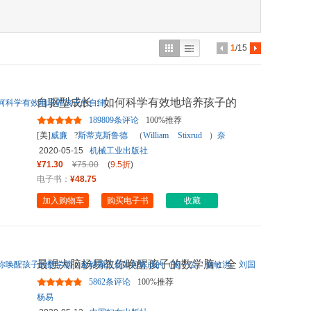
具
品
外
1
/15
品
讯
自驱型成长：如何科学有效地培养孩子的
音
自律
189809条评论
100%推荐
公
[美]
威廉
?
斯蒂克斯鲁德
（
William
Stixrud
）
奈
德
?
约翰逊
（Ned
Johnson
）、
叶壮
译
2020-05-15
机械工业出版社
器
¥71.30
¥75.00
(
9.5折
)
电子书：
¥48.75
加入购物车
购买电子书
收藏
最强大脑杨易教你唤醒孩子的数学脑：全
球脑王是如何炼成的（施一
...
5862条评论
100%推荐
杨易