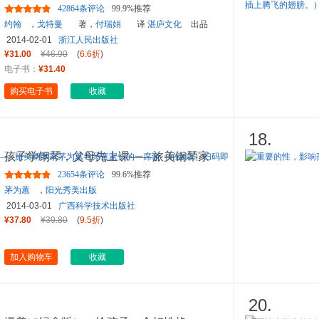
42864条评论
99.9%推荐
约翰
，
戈特曼
著，
付瑞娟
译
湛庐文化
出品
2014-02-01
浙江人民出版社
¥31.00
¥46.90
(
6.6折
)
电子书：
¥31.40
购买电子书
收藏
18.
孩子学钢琴，父母先上课——旅美钢琴家
茅为蕙与琴童家长的一席谈
...
23654条评论
99.6%推荐
茅为蕙
，
阳光秀美出版
2014-03-01
广西科学技术出版社
¥37.80
¥39.80
(
9.5折
)
加入购物车
收藏
20.