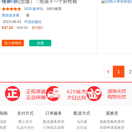
慢养（纪念版）：给孩子一个好性格
18581条评论
100%推荐
黑幼龙全家
著
2015-06-01
中信出版社
¥37.10
¥39.00
(
9.5折
)
加入购物车
收藏
1
2
指南
支付方式
订单服务
配送方式
退换货
流程
网上支付
配送服务查询
当日递
退换货服务查询
制度
礼品卡支付
订单状态说明
次日达
自助申请退换货