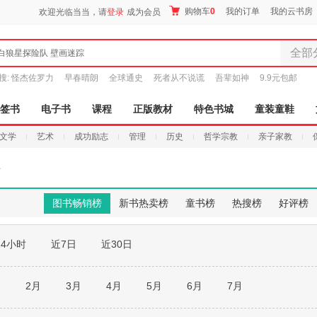
购物车
0
我的订单
我的云书房
欢迎光临当当，请
登录
成为会员
全部
白狼星探险队 壁画迷踪
全部分
搜:
怪杰佐罗力
早春晴朗
全球通史
死者从不说谎
吾辈如神
9.9元包邮
尾品汇
图书
签书
电子书
课程
正版教材
特色书城
童装童鞋
电子书
文学
艺术
成功励志
管理
历史
哲学宗教
亲子家教
音像
影视
育
时尚美
母婴用
图书畅销榜
新书热卖榜
童书榜
热搜榜
好评榜
玩具
孕婴服
24小时
近7日
近30日
童装童
家居日
家具装
月
2月
3月
4月
5月
6月
7月
服装
鞋