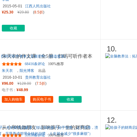
2015-05-01
江西人民出版社
¥25.30
¥29.80
(
8.5折
)
收藏
10.
朱天衣的作文课（全5册，扫码可听作者本
人音频资料）[精选套装]
68416条评论
100%推荐
朱天衣
，
阳光博客
出品
2016-10-01
贵州教育出版社
¥96.00
¥128.00
(
7.5折
)
电子书：
¥48.99
加入购物车
购买电子书
收藏
12.
从小和钱做朋友：影响孩子一生的财商启
蒙课（别让你的孩子始于智
...
33550条评论
100%推荐