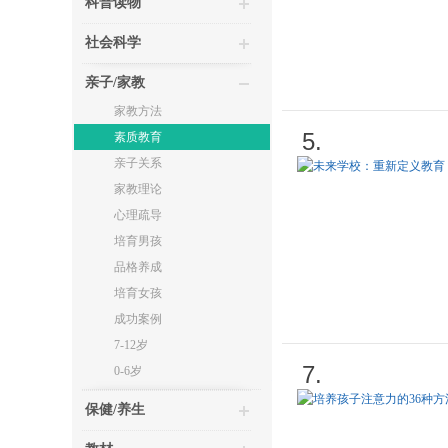
科普读物
社会科学
亲子/家教
家教方法
5.
素质教育
亲子关系
家教理论
心理疏导
培育男孩
品格养成
培育女孩
成功案例
7-12岁
7.
0-6岁
保健/养生