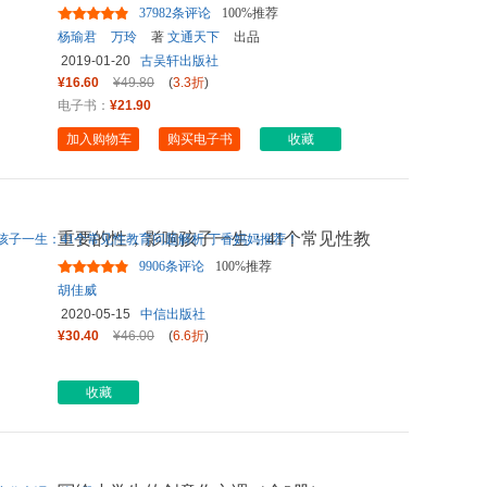
维导图，硅谷工程师妈妈打
...
37982条评论
100%推荐
杨瑜君
万玲
著
文通天下
出品
2019-01-20
古吴轩出版社
¥16.60
¥49.80
(
3.3折
)
电子书：
¥21.90
加入购物车
购买电子书
收藏
重要的性，影响孩子一生：41个常见性教
育问题解析 丁香妈妈推荐！
...
9906条评论
100%推荐
胡佳威
2020-05-15
中信出版社
¥30.40
¥46.00
(
6.6折
)
收藏