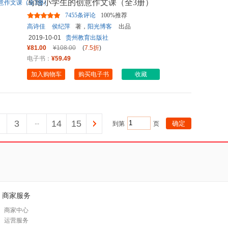
写给小学生的创意作文课（全3册）
7455条评论
100%推荐
高诗佳
侯纪萍
著，
阳光博客
出品
2019-10-01
贵州教育出版社
¥81.00
¥108.00
(
7.5折
)
电子书：
¥59.49
加入购物车
购买电子书
收藏
3
...
14
15
到第
页
商家服务
商家中心
运营服务