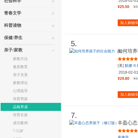
著；
张雪兰
社会科学
2018-02-0
¥25.50
¥3
青春文学
加入购物
科普读物
保健/养生
5.
亲子/家教
如何培养
家教方法
[美]
默娜·B
素质教育
2018-02-0
亲子关系
¥29.80
¥3
家教理论
心理疏导
加入购物
培育男孩
品格养成
7.
培育女孩
丰盈心态
成功案例
7-12岁
蒋佩蓉