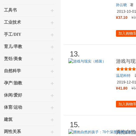
孙云晓
著
工具书
2013-10-0
¥37.10
¥3
工业技术
加入购物
手工/DIY
育儿/早教
13.
烹饪/美食
游戏与现
自然科学
温尼科特
2019-12-0
孕产/胎教
¥41.80
¥5
休闲/爱好
加入购物
体育/运动
建筑
15.
两性关系
拥抱自然