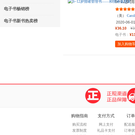
6~12
电子书畅销榜
（美）
Carol
电子书新书热卖榜
Albertson
-
2020-06-0
¥36.10
¥3
电子书：
¥1
加入购物
购物指南
支付方式
订单
购买流程
网上支付
配送服
发票制度
礼品卡支付
订单状