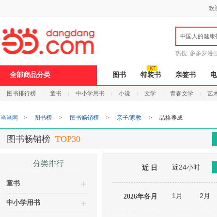
新
欢
窗
口
打
中国人的健康
开
无
障
热搜:
多多罗漫
碍
说
全部商品分类
图书
特装书
亲签书
电
明
页
图书排行榜
童书
中小学用书
小说
文学
青春文学
艺
面,
按
Ctrl
当当网
>
图书榜
>
图书畅销榜
>
亲子/家教
>
品格养成
加
波
浪
图书畅销榜
TOP30
键
打
开
分类排行
近24小时
导
近 日
盲
童书
模
式
1月
2月
2026年各月
中小学用书