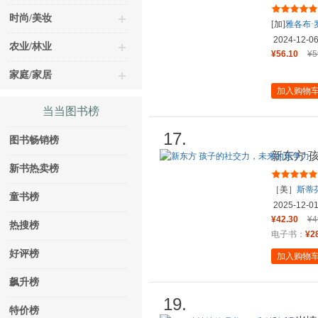
雅各布·
时尚/美妆
[加]
雅各布·
2024-12-0
农业/林业
¥56.10
¥5
家庭/家居
加入购物
当当图书榜
17.
图书畅销榜
新东方 
新书热卖榜
［美］
斯蒂
童书榜
2025-12-0
¥42.30
¥4
热搜榜
电子书：
¥2
好评榜
加入购物
飙升榜
19.
特价榜