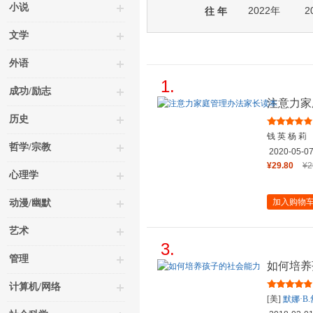
小说
2022年
2
往 年
文学
外语
1.
成功/励志
注意力家
历史
钱 英 杨 莉
哲学/宗教
2020-05-0
¥29.80
¥2
心理学
加入购物
动漫/幽默
艺术
3.
管理
如何培养
计算机/网络
[美]
默娜·B