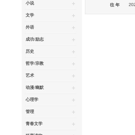
小说
20
往 年
文学
外语
成功/励志
历史
哲学/宗教
艺术
动漫/幽默
心理学
管理
青春文学