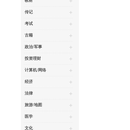
教材
传记
考试
古籍
政治/军事
投资理财
计算机/网络
经济
法律
旅游/地图
医学
文化