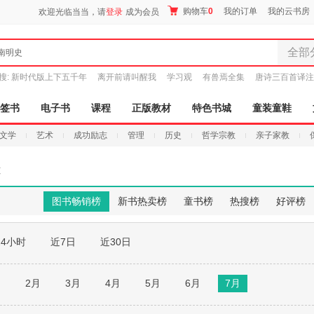
购物车
0
我的订单
我的云书房
欢迎光临当当，请
登录
成为会员
全部
南明史
全部分
搜:
新时代版上下五千年
离开前请叫醒我
学习观
有兽焉全集
唐诗三百首译注
尾品汇
图书
签书
电子书
课程
正版教材
特色书城
童装童鞋
电子书
文学
艺术
成功励志
管理
历史
哲学宗教
亲子家教
音像
影视
孩
时尚美
母婴用
图书畅销榜
新书热卖榜
童书榜
热搜榜
好评榜
玩具
孕婴服
24小时
近7日
近30日
童装童
家居日
家具装
月
2月
3月
4月
5月
6月
7月
服装
鞋