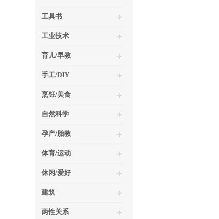
工具书
工业技术
育儿/早教
手工/DIY
烹饪/美食
自然科学
孕产/胎教
体育/运动
休闲/爱好
建筑
两性关系