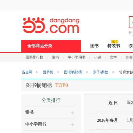
新
窗
口
打
开
无
障
热
碍
邮
说
全部商品分类
图书
特装书
亲
明
页
图书排行榜
童书
中小学用书
小说
文学
青春
面,
按
Ctrl
当当网
>
图书榜
>
图书畅销榜
>
亲子/家教
>
培育女
加
波
浪
图书畅销榜
TOP0
键
打
开
分类排行
近
导
近 日
盲
童书
模
式
1
2026年各月
中小学用书