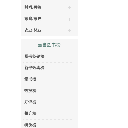
时尚/美妆
家庭/家居
农业/林业
当当图书榜
图书畅销榜
新书热卖榜
童书榜
热搜榜
好评榜
飙升榜
特价榜