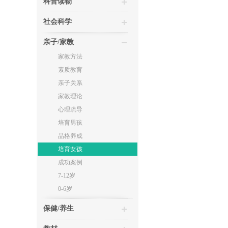
科普读物
社会科学
亲子/家教
家教方法
素质教育
亲子关系
家教理论
心理疏导
培育男孩
品格养成
培育女孩
成功案例
7-12岁
0-6岁
保健/养生