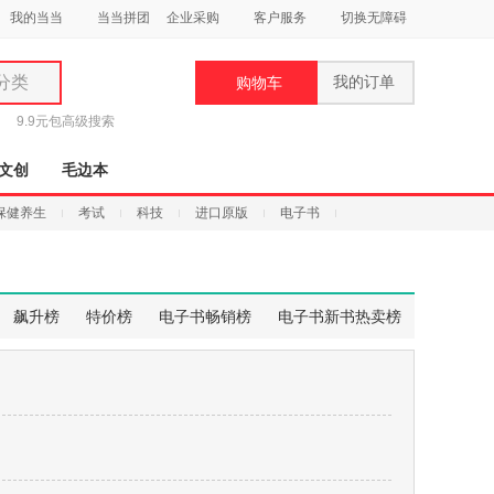
我的当当
当当拼团
企业采购
客户服务
切换无障碍
分类
我的订单
购物车
类
9.9元包
高级搜索
文创
毛边本
保健养生
考试
科技
进口原版
电子书
妆
品
飙升榜
特价榜
电子书畅销榜
电子书新书热卖榜
饰
鞋
用
饰