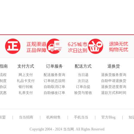
指南
支付方式
订单服务
配送方式
退换货
流程
网上支付
配送服务查询
当日递
退换货服务查询
制度
礼品卡支付
订单状态说明
次日达
自助申请退换货
协议
银行转账
自助取消订单
订单自提
退换货进度查询
优惠
礼券支付
自助修改订单
验货与签收
退款方式和时间
联盟
|
当当招商
|
机构销售
|
手机当当
|
官方Blog
|
知
Copyright 2004 - 2024 当当网. All Rights Reserved