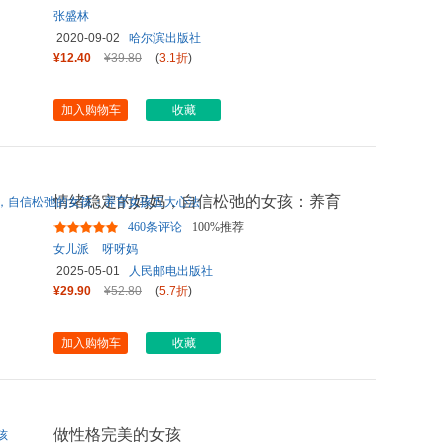
张盛林
2020-09-02
哈尔滨出版社
¥12.40
¥39.80
(
3.1折
)
加入购物车
收藏
情绪稳定的妈妈，自信松弛的女孩：养育
女孩五大心法
460条评论
100%推荐
女儿派
呀呀妈
2025-05-01
人民邮电出版社
¥29.90
¥52.80
(
5.7折
)
加入购物车
收藏
做性格完美的女孩