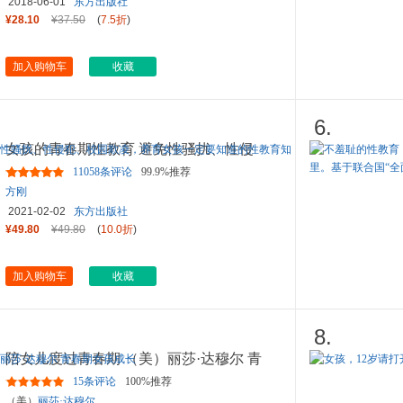
2018-06-01
东方出版社
¥28.10
¥37.50
(
7.5折
)
加入购物车
收藏
6.
女孩的青春期性教育 避免性骚扰、性侵
犯、校园欺凌，养育女孩一定
...
11058条评论
99.9%推荐
方刚
2021-02-02
东方出版社
¥49.80
¥49.80
(
10.0折
)
加入购物车
收藏
8.
陪女儿度过青春期 （美）丽莎·达穆尔 青
春期女孩成长
15条评论
100%推荐
（美）
丽莎·达穆尔