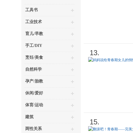
工具书
工业技术
育儿/早教
手工/DIY
13.
烹饪/美食
自然科学
孕产/胎教
休闲/爱好
体育/运动
建筑
15.
两性关系