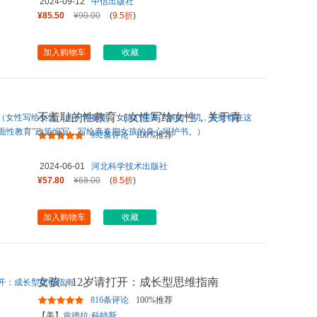
2024-09-12
中信出版社
¥85.50
¥90.00
(
9.5折
)
加入购物车
收藏
不羞耻的性教育（女性写给女性，关于青
春期，女孩们需要了解的一
...
992条评论
100%推荐
2024-06-01
河北科学技术出版社
¥57.80
¥68.00
(
8.5折
)
加入购物车
收藏
女孩，12岁请打开：成长型思维指南
816条评论
100%推荐
【美】
肯德拉·科特斯