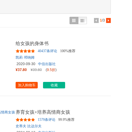
具
品
外
1
/3
品
讯
给女孩的身体书
音
40437条评论
100%推荐
公
凯莉·邓纳姆
2020-09-30
中信出版社
器
¥37.80
¥39.80
(
9.5折
)
加入购物车
收藏
养育女孩+培养高情商女孩
1579条评论
99.9%推荐
史蒂夫·比达尔夫