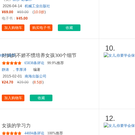
2026-04-14
机械工业出版社
¥69.00
¥69.00
(
10.0折
)
电子书：
¥45.00
加入购物车
购买电子书
收藏
10.
好妈妈不娇不惯培养女孩300个细节
65838条评论
99.9%推荐
静涛
，
李厚泽
编著
2015-02-01
南海出版公司
¥24.70
¥29.00
(
8.5折
)
加入购物车
收藏
12.
女孩的学习力
44694条评论
100%推荐