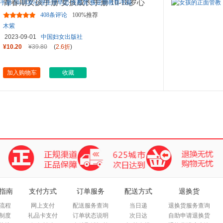
青春期女孩手册 女孩成长手册 10-18岁心
理生理早恋 性教育 叛逆期
...
408条评论
100%推荐
木紫
2023-09-01
中国妇女出版社
¥10.20
¥39.80
(
2.6折
)
加入购物车
收藏
指南
支付方式
订单服务
配送方式
退换货
流程
网上支付
配送服务查询
当日递
退换货服务查询
制度
礼品卡支付
订单状态说明
次日达
自助申请退换货