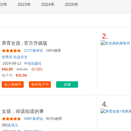
22年
2023年
2024年
2025年
箱包皮
手表饰
运动户
汽车用
食品
2.
手机通
养育女孩 : 官方升级版
数码影
22727条评论
100%推荐
电脑办
史蒂夫·比达尔夫
大家电
2024-09-12
中信出版社
家用电
¥42.80
¥45.00
(
9.5折
)
电子书：
¥31.50
加入购物车
购买电子书
收藏
4.
女孩，你该知道的事
16897条评论
99.9%推荐
[韩]
金清儿