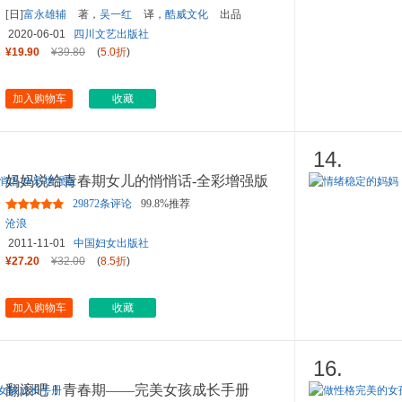
[日]
富永雄辅
著，
吴一红
译，
酷威文化
出品
2020-06-01
四川文艺出版社
¥19.90
¥39.80
(
5.0折
)
加入购物车
收藏
14.
妈妈说给青春期女儿的悄悄话-全彩增强版
29872条评论
99.8%推荐
沧浪
2011-11-01
中国妇女出版社
¥27.20
¥32.00
(
8.5折
)
加入购物车
收藏
16.
翻滚吧！青春期——完美女孩成长手册