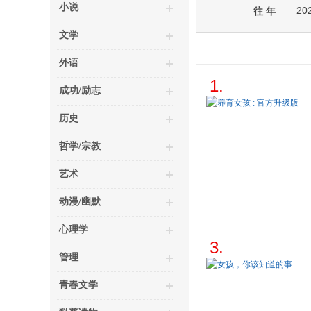
小说
20
往 年
文学
外语
1.
成功/励志
历史
哲学/宗教
艺术
动漫/幽默
心理学
3.
管理
青春文学