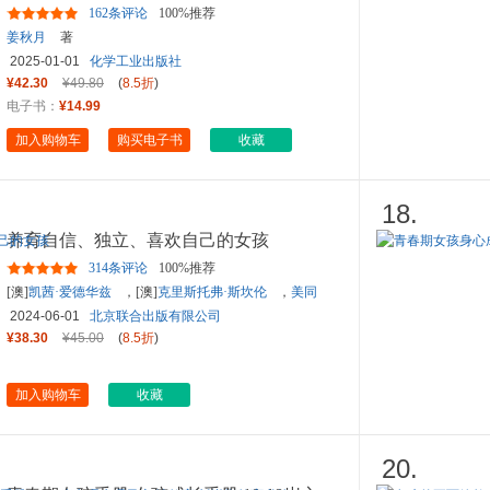
162条评论
100%推荐
姜秋月
著
2025-01-01
化学工业出版社
¥42.30
¥49.80
(
8.5折
)
电子书：
¥14.99
加入购物车
购买电子书
收藏
18.
养育自信、独立、喜欢自己的女孩
314条评论
100%推荐
[澳]
凯茜·爱德华兹
，[澳]
克里斯托弗·斯坎伦
，
美同
译
2024-06-01
北京联合出版有限公司
¥38.30
¥45.00
(
8.5折
)
加入购物车
收藏
20.