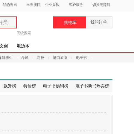
我的当当
当当拼团
企业采购
客户服务
切换无障碍
分类
我的订单
购物车
类
高级搜索
文创
毛边本
保健养生
考试
科技
进口原版
电子书
妆
品
飙升榜
特价榜
电子书畅销榜
电子书新书热卖榜
饰
鞋
用
饰