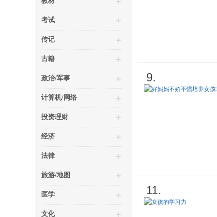
教材
考试
传记
古籍
9.
政治/军事
计算机/网络
投资理财
经济
法律
旅游/地图
11.
医学
文化