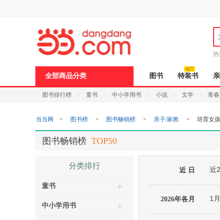
新
窗
口
打
开
无
障
热
碍
说
全部商品分类
图书
特装书
亲
明
页
图书排行榜
童书
中小学用书
小说
文学
青春
面,
按
Ctrl
当当网
>
图书榜
>
图书畅销榜
>
亲子/家教
>
培育女
加
波
浪
图书畅销榜
TOP50
键
打
开
分类排行
近
导
近 日
盲
童书
模
式
1
2026年各月
中小学用书