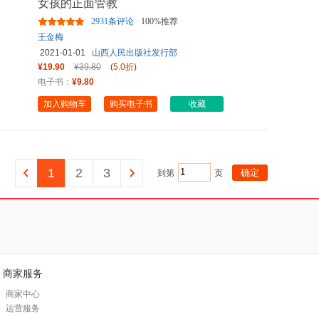
女孩的正面管教
2931条评论
100%推荐
王金梅
2021-01-01
山西人民出版社发行部
¥19.90
¥39.80
(
5.0折
)
电子书：
¥9.80
加入购物车
购买电子书
收藏
1
2
3
到第
页
商家服务
商家中心
运营服务