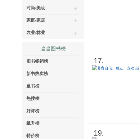
时尚/美妆
家庭/家居
农业/林业
当当图书榜
17.
图书畅销榜
新书热卖榜
童书榜
热搜榜
好评榜
飙升榜
19.
特价榜