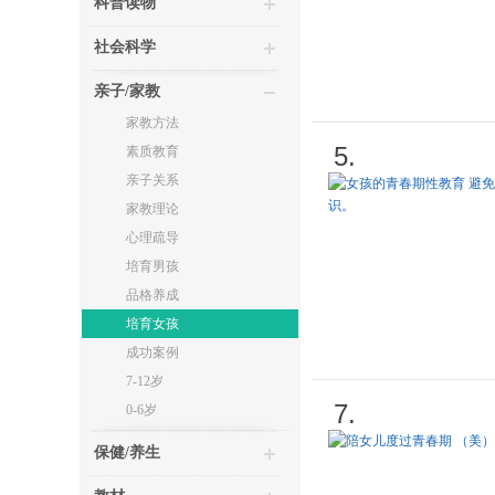
科普读物
社会科学
亲子/家教
家教方法
5.
素质教育
亲子关系
家教理论
心理疏导
培育男孩
品格养成
培育女孩
成功案例
7-12岁
7.
0-6岁
保健/养生