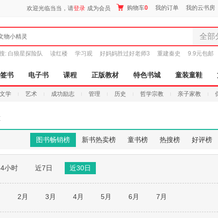
购物车
0
我的订单
我的云书房
欢迎光临当当，请
登录
成为会员
全部
文物小精灵
全部分
搜:
白狼星探险队
读红楼
学习观
好妈妈胜过好老师3
重建秦史
9.9元包邮
尾品汇
图书
签书
电子书
课程
正版教材
特色书城
童装童鞋
电子书
文学
艺术
成功励志
管理
历史
哲学宗教
亲子家教
音像
影视
孩
时尚美
母婴用
图书畅销榜
新书热卖榜
童书榜
热搜榜
好评榜
玩具
孕婴服
24小时
近7日
近30日
童装童
家居日
家具装
月
2月
3月
4月
5月
6月
7月
服装
鞋