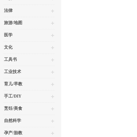
法律
旅游/地图
医学
文化
工具书
工业技术
育儿/早教
手工/DIY
烹饪/美食
自然科学
孕产/胎教