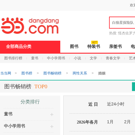
新
欢
窗
口
打
白狼星探险队
开
无
障
热搜:
怪杰佐罗
碍
说
全部商品分类
图书
特装书
亲签书
电
明
页
图书排行榜
童书
中小学用书
小说
文学
青春文学
艺
面,
按
Ctrl
当当网
>
图书榜
>
图书畅销榜
>
两性关系
>
婚姻
加
波
浪
图书畅销榜
TOP0
键
打
开
分类排行
近24小时
导
近 日
盲
童书
模
式
1月
2月
2026年各月
中小学用书