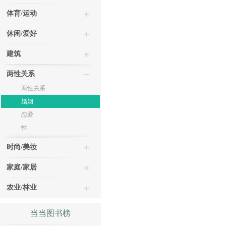
体育/运动
休闲/爱好
建筑
两性关系
两性关系
婚姻
恋爱
性
时尚/美妆
家庭/家居
农业/林业
当当图书榜