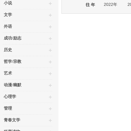
小说
2022年
2
往 年
文学
外语
成功/励志
历史
哲学/宗教
艺术
动漫/幽默
心理学
管理
青春文学