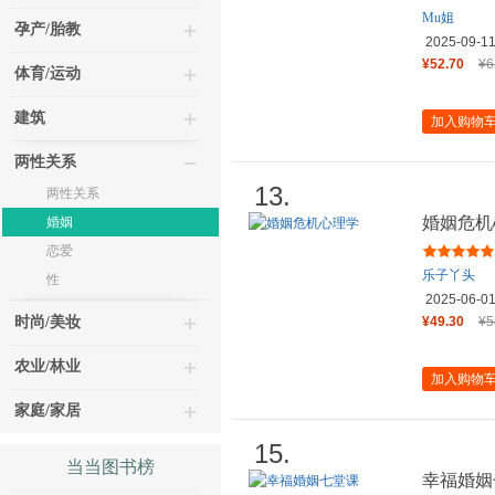
Mu姐
孕产/胎教
2025-09-1
¥52.70
¥6
体育/运动
建筑
加入购物
两性关系
13.
两性关系
婚姻危机
婚姻
恋爱
乐子丫头
性
2025-06-0
时尚/美妆
¥49.30
¥5
农业/林业
加入购物
家庭/家居
15.
当当图书榜
幸福婚姻