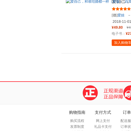
爱自己，
愈的温暖
[德]
爱娃
－
海派
出品
2018-11-0
¥49.80
¥4
电子书：
¥2
加入购物
购物指南
支付方式
订单
购买流程
网上支付
配送服
发票制度
礼品卡支付
订单状