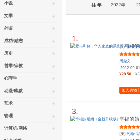
小说
2022年
2
往 年
文学
外语
1.
成功/励志
爱与和解
文 商务
历史
周鼎文
哲学/宗教
2012-09-0
¥28.50
¥3
心理学
加入购物
动漫/幽默
艺术
3.
管理
幸福的婚
计算机/网络
[美]
约翰·戈