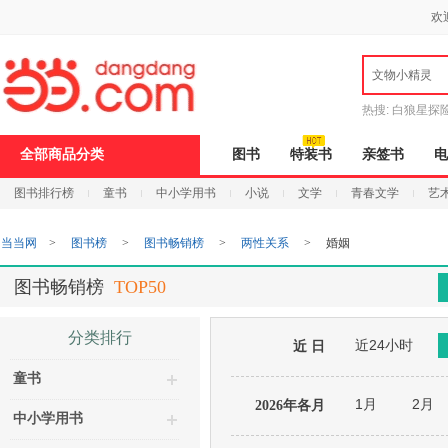
新
欢
窗
口
打
文物小精灵
开
无
障
热搜:
白狼星探
碍
说
全部商品分类
图书
特装书
亲签书
电
明
页
图书排行榜
童书
中小学用书
小说
文学
青春文学
艺
面,
按
Ctrl
当当网
>
图书榜
>
图书畅销榜
>
两性关系
>
婚姻
加
波
浪
图书畅销榜
TOP50
键
打
开
分类排行
近24小时
导
近 日
盲
童书
模
式
1月
2月
2026年各月
中小学用书