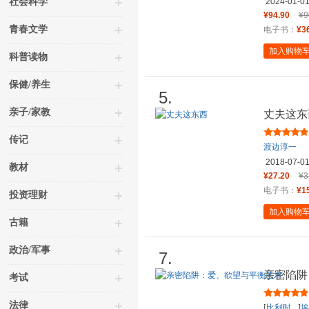
冷爱
译，
社会科学
2024-01-0
¥94.90
¥9
青春文学
电子书：
¥3
加入购物
科普读物
保健/养生
5.
亲子/家教
丈夫这东
传记
渡边淳一
2018-07-0
教材
¥27.20
¥3
电子书：
¥1
投资理财
加入购物
古籍
政治/军事
7.
亲密陷阱
考试
法律
[
比利时
]
埃