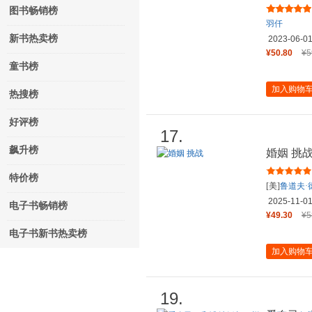
图书畅销榜
羽仟
新书热卖榜
2023-06-0
¥50.80
¥5
童书榜
加入购物
热搜榜
好评榜
17.
飙升榜
婚姻 挑
特价榜
[美]
鲁道夫·
2025-11-0
电子书畅销榜
¥49.30
¥5
电子书新书热卖榜
加入购物
19.