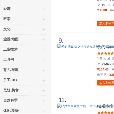
水
译
青豆
2019-10-0
经济
¥39.80
¥4
医学
加入购物
文化
9.
旅游/地图
爱的博弈
工业技术
皇心理学
?[美]
约翰·
工具书
弗
（Nan
S
2023-09-0
¥104.40
¥
育儿/早教
电子书：
¥3
手工/DIY
加入购物
烹饪/美食
11.
自然科学
结婚本来
休闲/爱好
真相 让