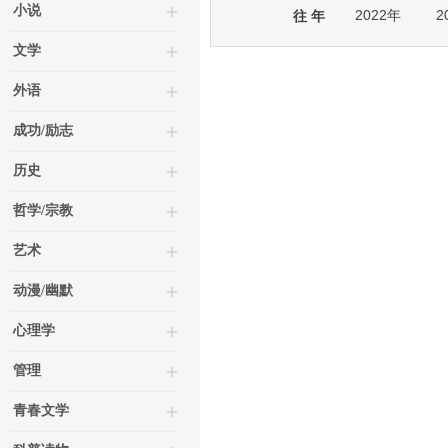
小说
2022年
2
往 年
文学
外语
成功/励志
历史
哲学/宗教
艺术
动漫/幽默
心理学
管理
青春文学