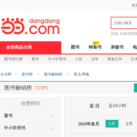
新
欢
窗
口
打
文物小精灵
开
无
障
热搜:
白狼星探
碍
说
全部商品分类
图书
特装书
亲签书
电
明
页
图书排行榜
童书
中小学用书
小说
文学
青春文学
艺
面,
按
Ctrl
当当网
>
图书榜
>
图书畅销榜
>
育儿/早教
加
波
浪
图书畅销榜
TOP0
键
打
开
分类排行
近24小时
导
近 日
盲
童书
模
式
1月
2月
2026年各月
中小学用书