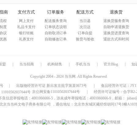
指南
支付方式
订单服务
配送方式
退换货
流程
网上支付
配送服务查询
当日递
退换货服务查询
制度
礼品卡支付
订单状态说明
次日达
自助申请退换货
协议
银行转账
自助取消订单
订单自提
退换货进度查询
优惠
礼券支付
自助修改订单
验货与签收
退款方式和时间
联盟
|
当当招商
|
机构销售
|
手机当当
|
官方Blog
|
知
Copyright 2004 - 2024 当当网. All Rights Reserved
9号
|
出版物经营许可证 新出发京批字第直0673号
|
食品经营许可证：JY1110
京公网安备11010502037644号
|
经营许可证编号：合字B2-20
信息举报电话：4001066666-5，涉未成年举报电话：4001066666-9，邮箱：
jubao
北京当当科文电子商务有限公司
，通信地址：北京市东城区藏经馆胡同17号1幢A103