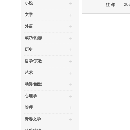
小说
20
往 年
文学
外语
成功/励志
历史
哲学/宗教
艺术
动漫/幽默
心理学
管理
青春文学