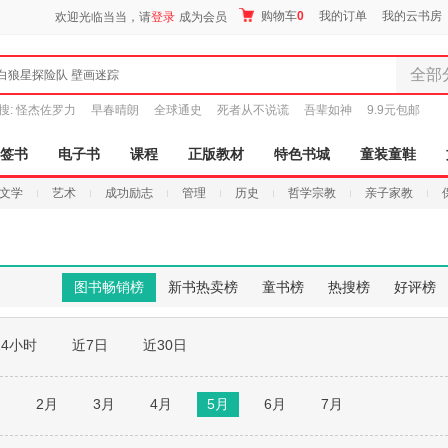
购物车
0
我的订单
我的云书房
欢迎光临当当，请
登录
成为会员
全部
白狼星探险队 壁画迷踪
全部分
搜:
怪杰佐罗力
早春晴朗
全球通史
死者从不说谎
吾辈如神
9.9元包邮
尾品汇
图书
签书
电子书
课程
正版教材
特色书城
童装童鞋
电子书
文学
艺术
成功励志
管理
历史
哲学宗教
亲子家教
音像
影视
时尚美
母婴用
图书畅销榜
新书热卖榜
童书榜
热搜榜
好评榜
玩具
孕婴服
24小时
近7日
近30日
童装童
家居日
家具装
月
2月
3月
4月
5月
6月
7月
服装
鞋