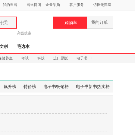
我的当当
当当拼团
企业采购
客户服务
切换无障碍
分类
我的订单
购物车
类
高级搜索
文创
毛边本
保健养生
考试
科技
进口原版
电子书
妆
品
飙升榜
特价榜
电子书畅销榜
电子书新书热卖榜
饰
鞋
用
饰