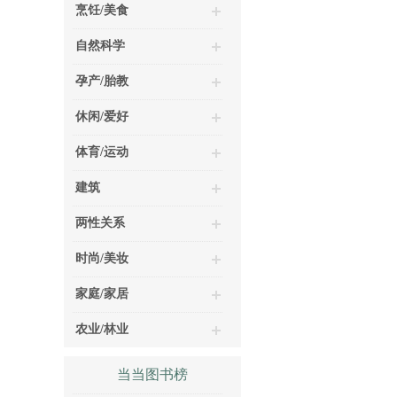
烹饪/美食
自然科学
孕产/胎教
休闲/爱好
体育/运动
建筑
两性关系
时尚/美妆
家庭/家居
农业/林业
当当图书榜