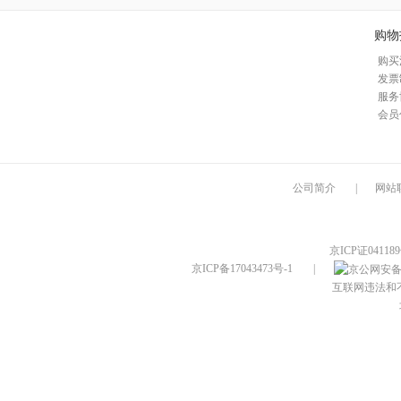
购物
购买
发票
服务
会员
公司简介
|
网站
京ICP证04118
京ICP备17043473号-1
|
互联网违法和不良