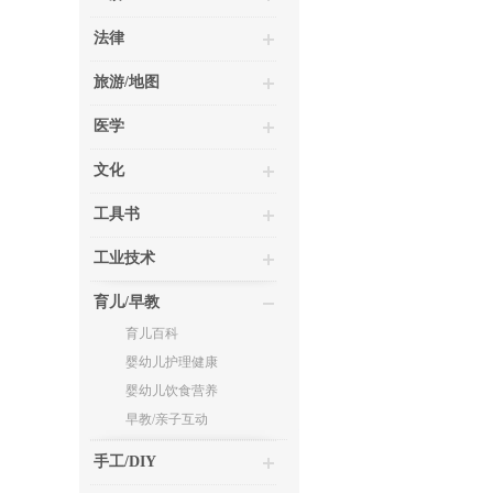
法律
旅游/地图
医学
文化
工具书
工业技术
育儿/早教
育儿百科
婴幼儿护理健康
婴幼儿饮食营养
早教/亲子互动
手工/DIY