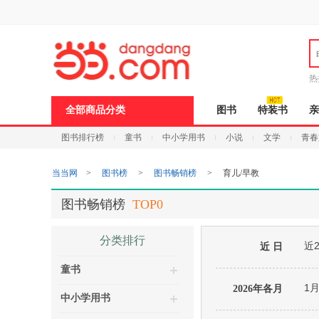
新
窗
口
打
开
无
障
热
碍
说
全部商品分类
图书
特装书
亲
明
页
图书排行榜
童书
中小学用书
小说
文学
青春
面,
按
Ctrl
当当网
>
图书榜
>
图书畅销榜
>
育儿/早教
加
波
浪
图书畅销榜
TOP0
键
打
开
分类排行
近
导
近 日
盲
童书
模
式
1
2026年各月
中小学用书