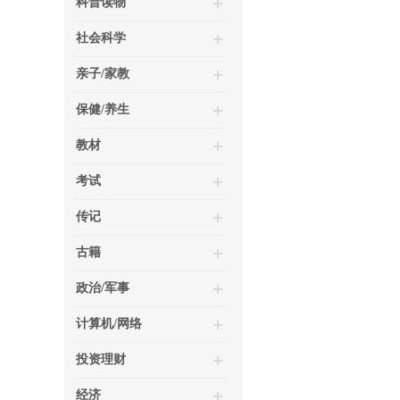
科普读物
社会科学
亲子/家教
保健/养生
教材
考试
传记
古籍
政治/军事
计算机/网络
投资理财
经济