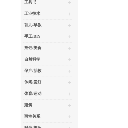
工具书
工业技术
育儿/早教
手工/DIY
烹饪/美食
自然科学
孕产/胎教
休闲/爱好
体育/运动
建筑
两性关系
时尚/美妆