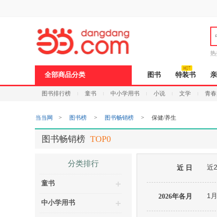
新
窗
口
打
开
无
障
热
碍
说
全部商品分类
图书
特装书
亲
明
页
图书排行榜
童书
中小学用书
小说
文学
青春
面,
按
Ctrl
当当网
>
图书榜
>
图书畅销榜
>
保健/养生
加
波
浪
图书畅销榜
TOP0
键
打
开
分类排行
近
导
近 日
盲
童书
模
式
1
2026年各月
中小学用书