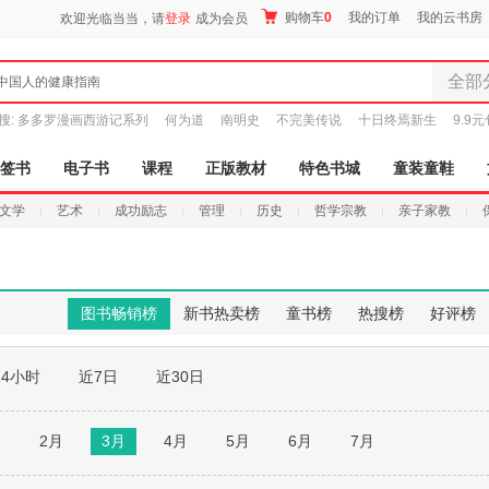
购物车
0
我的订单
我的云书房
欢迎光临当当，请
登录
成为会员
全部
中国人的健康指南
全部分
搜:
多多罗漫画西游记系列
何为道
南明史
不完美传说
十日终焉新生
9.9
尾品汇
图书
签书
电子书
课程
正版教材
特色书城
童装童鞋
电子书
文学
艺术
成功励志
管理
历史
哲学宗教
亲子家教
音像
影视
时尚美
母婴用
图书畅销榜
新书热卖榜
童书榜
热搜榜
好评榜
玩具
孕婴服
24小时
近7日
近30日
童装童
家居日
家具装
月
2月
3月
4月
5月
6月
7月
服装
鞋