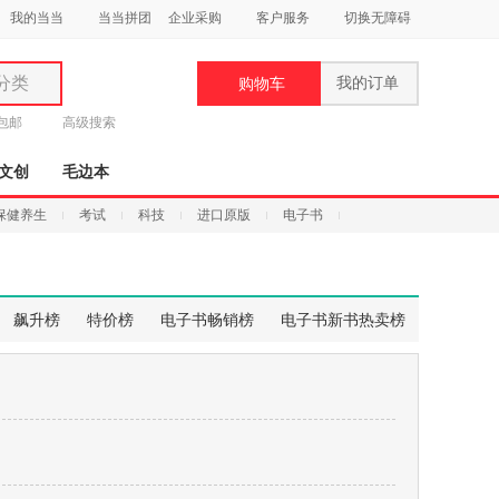
我的当当
当当拼团
企业采购
客户服务
切换无障碍
分类
我的订单
购物车
类
元包邮
高级搜索
文创
毛边本
保健养生
考试
科技
进口原版
电子书
妆
品
飙升榜
特价榜
电子书畅销榜
电子书新书热卖榜
饰
鞋
用
饰