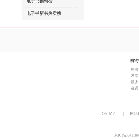
电子书畅销榜
电子书新书热卖榜
购物
购买
发票
服务
会员
公司简介
|
网站
京ICP证04118