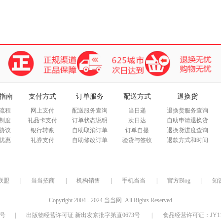
指南
支付方式
订单服务
配送方式
退换货
流程
网上支付
配送服务查询
当日递
退换货服务查询
制度
礼品卡支付
订单状态说明
次日达
自助申请退换货
协议
银行转账
自助取消订单
订单自提
退换货进度查询
优惠
礼券支付
自助修改订单
验货与签收
退款方式和时间
联盟
|
当当招商
|
机构销售
|
手机当当
|
官方Blog
|
知
Copyright 2004 - 2024 当当网. All Rights Reserved
9号
|
出版物经营许可证 新出发京批字第直0673号
|
食品经营许可证：JY1110