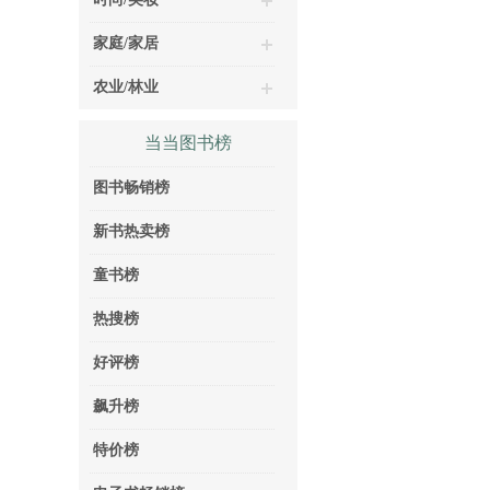
家庭/家居
农业/林业
当当图书榜
图书畅销榜
新书热卖榜
童书榜
热搜榜
好评榜
飙升榜
特价榜