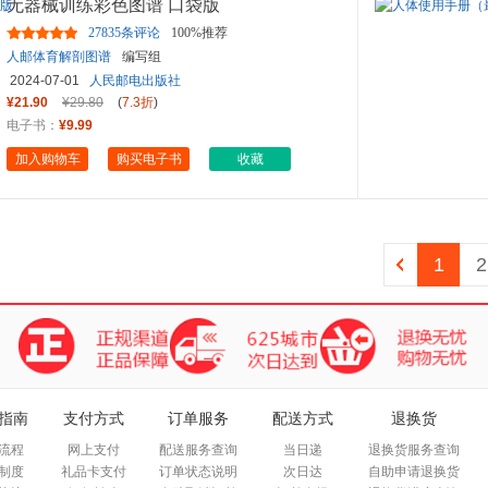
无器械训练彩色图谱 口袋版
27835条评论
100%推荐
人邮体育解剖图谱
编写组
2024-07-01
人民邮电出版社
¥21.90
¥29.80
(
7.3折
)
电子书：
¥9.99
加入购物车
购买电子书
收藏
1
2
指南
支付方式
订单服务
配送方式
退换货
流程
网上支付
配送服务查询
当日递
退换货服务查询
制度
礼品卡支付
订单状态说明
次日达
自助申请退换货