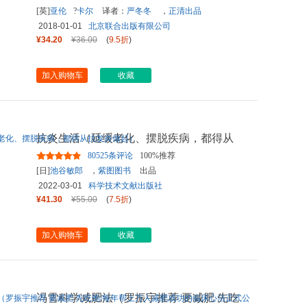
[英]
亚伦
?
卡尔
译者：
严冬冬
，
正清出品
2018-01-01
北京联合出版有限公司
¥34.20
¥36.00
(
9.5折
)
加入购物车
收藏
抗炎生活（延缓老化、摆脱疾病，都得从
抗发炎做起）
80525条评论
100%推荐
[日]
池谷敏郎
，
紫图图书
出品
2022-03-01
科学技术文献出版社
¥41.30
¥55.00
(
7.5折
)
加入购物车
收藏
冯雪科学减肥法（罗振宇推荐 要减肥 先吃