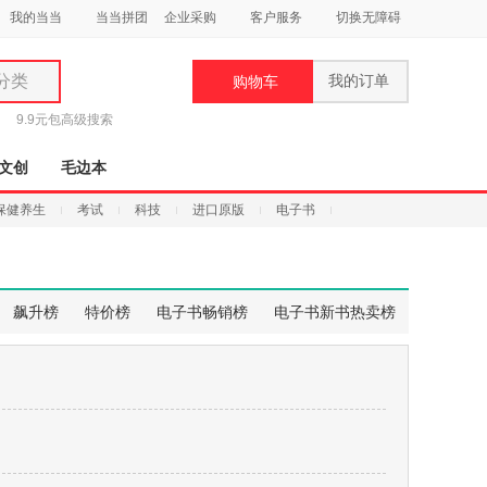
我的当当
当当拼团
企业采购
客户服务
切换无障碍
分类
我的订单
购物车
类
9.9元包
高级搜索
文创
毛边本
保健养生
考试
科技
进口原版
电子书
妆
品
飙升榜
特价榜
电子书畅销榜
电子书新书热卖榜
饰
鞋
用
饰