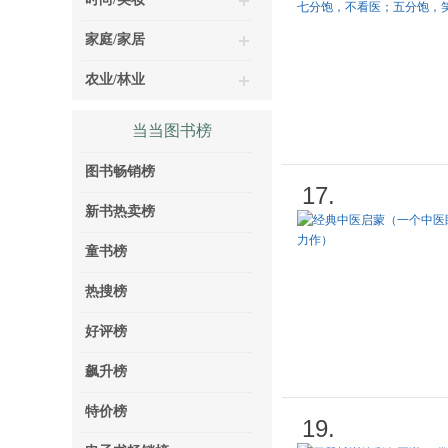
家庭/家居
农业/林业
当当图书榜
图书畅销榜
17.
新书热卖榜
童书榜
热搜榜
好评榜
飙升榜
特价榜
19.