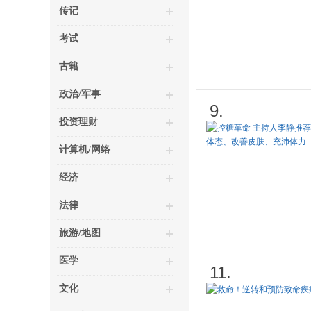
传记
考试
古籍
政治/军事
9.
投资理财
计算机/网络
经济
法律
旅游/地图
医学
11.
文化