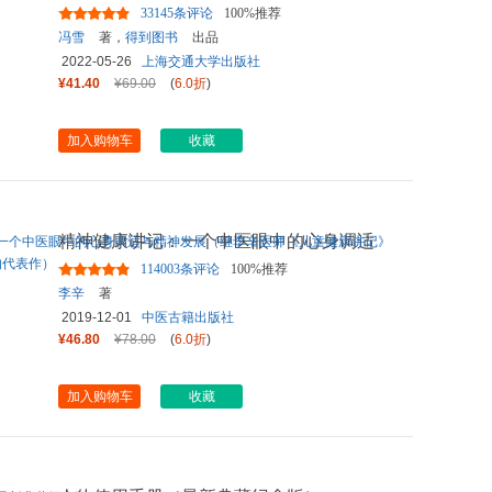
饱/每年帮上万人减肥成功
...
33145条评论
100%推荐
冯雪
著，
得到图书
出品
2022-05-26
上海交通大学出版社
¥41.40
¥69.00
(
6.0折
)
加入购物车
收藏
精神健康讲记：一个中医眼中的心身调适
与精神发展（继李辛医师《
...
114003条评论
100%推荐
李辛
著
2019-12-01
中医古籍出版社
¥46.80
¥78.00
(
6.0折
)
加入购物车
收藏