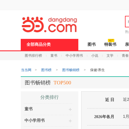
新
窗
口
打
开
无
障
热
碍
邮
说
全部商品分类
图书
特装书
亲
明
页
图书排行榜
童书
中小学用书
小说
文学
青春
面,
按
Ctrl
当当网
>
图书榜
>
图书畅销榜
>
保健/养生
加
波
浪
图书畅销榜
TOP500
键
打
开
分类排行
近
导
近 日
盲
童书
模
式
1
2026年各月
中小学用书