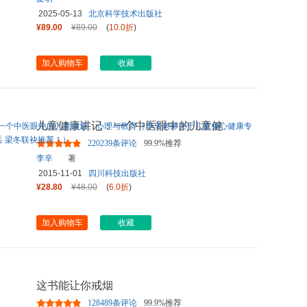
2025-05-13
北京科学技术出版社
¥89.00
¥89.00
(
10.0折
)
加入购物车
收藏
儿童健康讲记：一个中医眼中的儿童健
康、心理与教育（李辛老师关
...
220239条评论
99.9%推荐
李辛
著
2015-11-01
四川科技出版社
¥28.80
¥48.00
(
6.0折
)
加入购物车
收藏
这书能让你戒烟
128489条评论
99.9%推荐