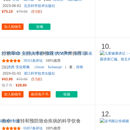
绘
马心湖
译
2023-06-01
北京科学技术出版社
¥75.10
¥79.00
(
9.5折
)
加入购物车
收藏
10.
控糖革命 主持人李静推荐 大V尹烨推荐 张
萌亲测有效 只需改变饮
...
39321条评论
100%推荐
[法]
杰西·安佐斯佩
（
Jessie
Inchauspé
） 著，
张艳
娟
译，
湛庐文化
出品
2024-01-01
浙江科学技术出版社
¥43.90
¥79.90
(
5.5折
)
电子书：
¥28.80
加入购物车
购买电子书
收藏
12.
救命！逆转和预防致命疾病的科学饮食
65857条评论
100%推荐