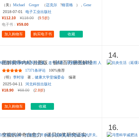
（美）
Michael
Greger
（
迈克尔
?
格雷格
），
Gene
Stone
（
吉恩
?
斯通
）
2018-07-01
电子工业出版社
¥112.10
¥118.00
(
9.5折
)
电子书：
¥59.00
加入购物车
购买电子书
收藏
14.
图解黄帝内经 挂图版：畅销百万册图解经
典系列全集，忠于原著！附
...
17371条评论
100%推荐
（明）
李时珍
著，
健康大学堂编委会
编著
2025-04-11
河北科技出版社
¥18.90
¥68.00
(
2.8折
)
加入购物车
收藏
16.
空腹的神奇自愈力（诺贝尔奖研究证实，