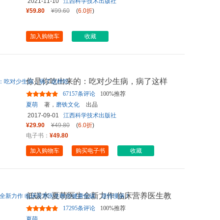
2021-11-10
江西科学技术出版社
¥59.80
¥99.60
(
6.0折
)
加入购物车
收藏
你是你吃出来的：吃对少生病，病了这样
吃
67157条评论
100%推荐
夏萌
著，
磨铁文化
出品
2017-09-01
江西科学技术出版社
¥29.90
¥49.80
(
6.0折
)
电子书：
¥49.80
加入购物车
购买电子书
收藏
低碳水 夏萌医生全新力作 临床营养医生教
你健康低碳、逆转慢病！
17295条评论
100%推荐
夏萌