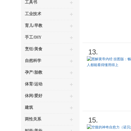
工具书
工业技术
育儿/早教
手工/DIY
烹饪/美食
13.
自然科学
孕产/胎教
体育/运动
休闲/爱好
建筑
15.
两性关系
时尚/美妆