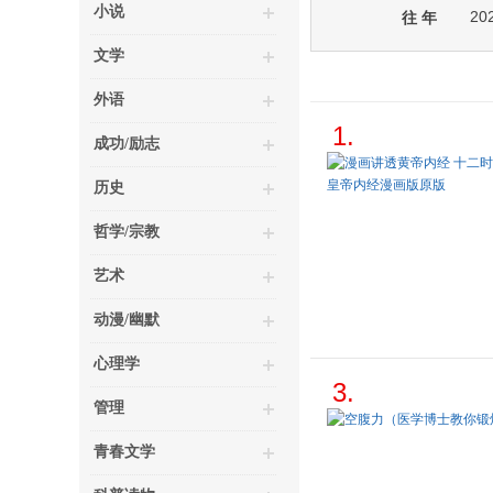
小说
20
往 年
文学
外语
1.
成功/励志
历史
哲学/宗教
艺术
动漫/幽默
心理学
3.
管理
青春文学