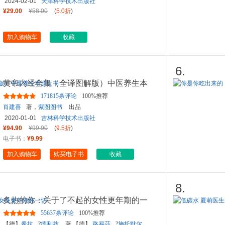
2024-02-01
天津科学技术出版社
¥29.00
¥58.00
(
5.0折
)
加入购物车
收藏
6.
黄帝内经全集（全译图解版）中医养生本
源之书
171815条评论
100%推荐
肖建喜
著，
紫图图书
出品
2020-01-01
吉林科学技术出版社
¥94.90
¥99.90
(
9.5折
)
电子书：
¥9.99
加入购物车
购买电子书
收藏
8.
炙热的你：关于了不起的女性更年期的一
切
55637条评论
100%推荐
【德】
希拉
?
德利兹
著 【德】
路易莎
?
施托默尔