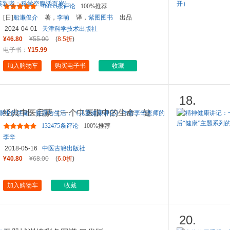
空腹是打开身体自我修复及
...
48855条评论
100%推荐
[日]
船濑俊介
著，
李萌
译，
紫图图书
出品
2024-04-01
天津科学技术出版社
¥46.80
¥55.00
(
8.5折
)
电子书：
¥15.99
加入购物车
购买电子书
收藏
18.
经典中医启蒙（一个中医眼中的生命、健
康与生活，《儿童健康讲记
...
132475条评论
100%推荐
李辛
2018-05-16
中医古籍出版社
¥40.80
¥68.00
(
6.0折
)
加入购物车
收藏
20.