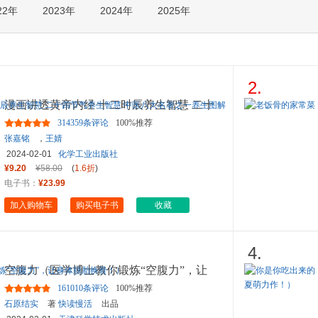
22年
2023年
2024年
2025年
箱包皮
手表饰
运动户
汽车用
食品
2.
手机通
漫画讲透黄帝内经 十二时辰养生智慧 二十
数码影
四节气养生智慧 中医八大
...
314359条评论
100%推荐
电脑办
张嘉铭
，
王婧
大家电
2024-02-01
化学工业出版社
家用电
¥9.20
¥58.00
(
1.6折
)
电子书：
¥23.99
加入购物车
购买电子书
收藏
4.
空腹力（医学博士教你锻炼“空腹力”，让
身体脱胎换骨！）
161010条评论
100%推荐
石原结实
著
快读慢活
出品