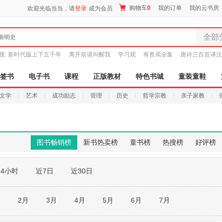
购物车
0
我的订单
我的云书房
欢迎光临当当，请
登录
成为会员
全部
南明史
全部分
搜:
新时代版上下五千年
离开前请叫醒我
学习观
有兽焉全集
唐诗三百首译注
尾品汇
图书
签书
电子书
课程
正版教材
特色书城
童装童鞋
电子书
文学
艺术
成功励志
管理
历史
哲学宗教
亲子家教
音像
影视
时尚美
母婴用
图书畅销榜
新书热卖榜
童书榜
热搜榜
好评榜
玩具
孕婴服
24小时
近7日
近30日
童装童
家居日
家具装
月
2月
3月
4月
5月
6月
7月
服装
鞋