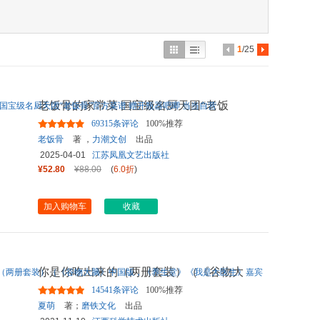
具
品
外
1
/25
品
讯
老饭骨的家常菜 国宝级名厨天团“老饭
音
骨”官方菜谱 赠开瓶器吧
...
69315条评论
100%推荐
公
老饭骨
著 ，
力潮文创
出品
2025-04-01
江苏凤凰文艺出版社
器
¥52.80
¥88.00
(
6.0折
)
加入购物车
收藏
你是你吃出来的（两册套装）（《谷物大
脑》中国版，《养生堂》《
...
14541条评论
100%推荐
夏萌
著；
磨铁文化
出品