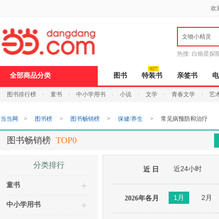
新
欢
窗
口
打
文物小精灵
开
无
障
热搜:
白狼星探
碍
说
全部商品分类
图书
特装书
亲签书
电
明
页
图书排行榜
童书
中小学用书
小说
文学
青春文学
艺
面,
按
Ctrl
当当网
>
图书榜
>
图书畅销榜
>
保健/养生
>
常见病预防和治疗
加
波
浪
图书畅销榜
TOP0
键
打
开
分类排行
近24小时
导
近 日
盲
童书
模
式
1月
2月
2026年各月
中小学用书