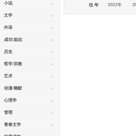
小说
2022年
2
往 年
文学
外语
成功/励志
历史
哲学/宗教
艺术
动漫/幽默
心理学
管理
青春文学