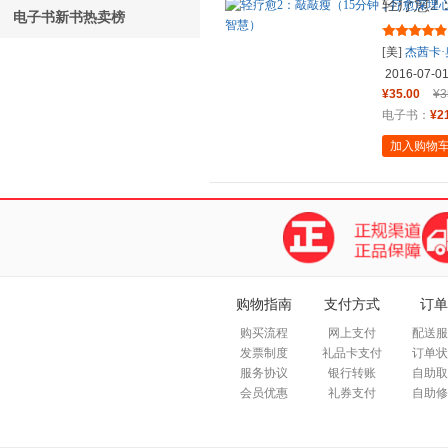
轻疗愈2
电子书新书热卖榜
的负面情
[美]
杰茜卡
红慧
译；
2016-07-0
¥35.00
¥3
电子书：
¥2
加入购物
购物指南
支付方式
订单
购买流程
网上支付
配送服
发票制度
礼品卡支付
订单状
服务协议
银行转账
自助取
会员优惠
礼券支付
自助修