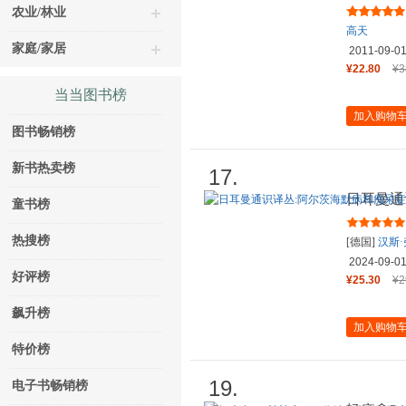
农业/林业
高天
家庭/家居
2011-09-0
¥22.80
¥3
当当图书榜
加入购物
图书畅销榜
新书热卖榜
17.
日耳曼通
童书榜
原理、诊
热搜榜
[德国]
汉斯
2024-09-0
好评榜
¥25.30
¥2
飙升榜
加入购物
特价榜
19.
电子书畅销榜