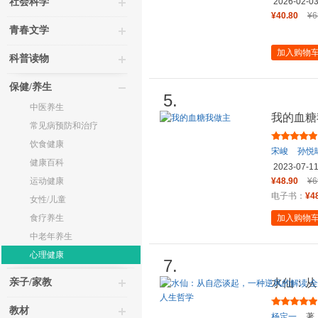
社会科学
2026-02-0
¥40.80
¥6
青春文学
加入购物
科普读物
保健/养生
5.
中医养生
我的血糖
常见病预防和治疗
饮食健康
宋峻
孙悦
健康百科
2023-07-1
运动健康
¥48.90
¥6
电子书：
¥4
女性/儿童
食疗养生
加入购物
中老年养生
心理健康
7.
亲子/家教
水仙：从
生命系列
教材
杨定一
著