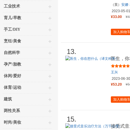
（英）
安娜
工业技术
2023-05-0
¥33.00
¥4
育儿/早教
手工/DIY
加入购物
烹饪/美食
13.
自然科学
医生，你
孕产/胎教
王兴
休闲/爱好
2023-06-3
¥53.20
¥5
体育/运动
建筑
加入购物
两性关系
15.
时尚/美妆
接受式音