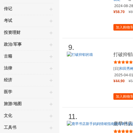
2024-08-2
传记
¥58.70
¥8
考试
加入购物
投资理财
政治/军事
9.
打破抑郁
古籍
法律
[日]
和田秀
2025-04-0
经济
¥44.90
¥5
医学
加入购物
旅游/地图
11.
文化
鹿早书店
工具书
的治愈小