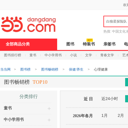
新
欢
窗
口
打
白狼星探险队
开
无
障
热搜:
中国文化
碍
说
全部商品分类
图书
特装书
亲签书
电
明
页
图书排行榜
童书
中小学用书
小说
文学
青春文学
艺
面,
按
Ctrl
当当网
>
图书榜
>
图书畅销榜
>
保健/养生
>
心理健康
加
波
浪
图书畅销榜
TOP10
键
打
开
分类排行
近24小时
导
近 日
盲
童书
模
式
1月
2月
2026年各月
中小学用书