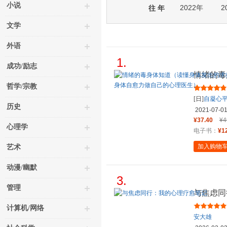
小说
2022年
2
往 年
文学
外语
1.
成功/励志
情绪的毒
信号，从
哲学/宗教
[日]
自凝心
历史
2021-07-0
¥37.40
¥4
心理学
电子书：
¥1
加入购物
艺术
动漫/幽默
3.
管理
与焦虑同
计算机/网络
安大雄