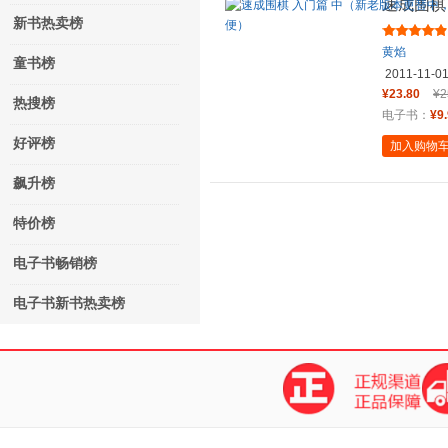
速成围棋
新书热卖榜
版不含卡
黄焰
童书榜
2011-11-0
¥23.80
¥2
热搜榜
电子书：
¥9
好评榜
加入购物
飙升榜
特价榜
电子书畅销榜
电子书新书热卖榜