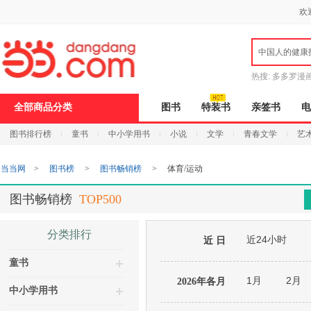
新
欢
窗
口
打
中国人的健康
开
无
障
热搜:
多多罗漫
碍
说
全部商品分类
图书
特装书
亲签书
电
明
页
图书排行榜
童书
中小学用书
小说
文学
青春文学
艺
面,
按
Ctrl
当当网
>
图书榜
>
图书畅销榜
>
体育/运动
加
波
浪
图书畅销榜
TOP500
键
打
开
分类排行
近24小时
导
近 日
盲
童书
模
式
1月
2月
2026年各月
中小学用书