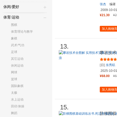
张杰
编著
休闲/爱好
2009-10-0
¥21.30
¥2
体育/运动
围棋
加入购物
体育理论与教学
象棋
13.
武术/气功
足球
攀岩技术
插图 新
其它运动
[日]
东秀矶
休闲运动
2025-10-0
网球
¥68.00
¥6
篮球
国际象棋
加入购物
太极
水上运动
15.
田径/体操
舞蹈
阶梯围棋