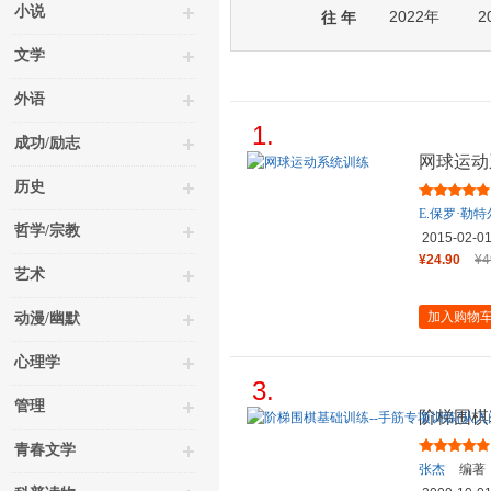
小说
2022年
2
往 年
文学
外语
1.
成功/励志
网球运动
历史
E.保罗·勒特
哲学/宗教
（
Mark
2015-02-0
¥24.90
¥4
艺术
加入购物
动漫/幽默
心理学
3.
管理
阶梯围棋
到10级)
青春文学
张杰
编著