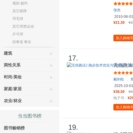
级到5级
规则 裁判
张杰
其它棋牌
2010-06-0
羽毛球
¥21.30
¥2
其它球类运动
乒乓球
加入购物
跆拳道 拳击
建筑
17.
无伤跑法
两性关系
口袋版
时尚/美妆
戴剑松
、
2025-10-0
家庭/家居
¥36.50
¥4
电子书：
¥2
农业/林业
加入购物
当当图书榜
19.
图书畅销榜