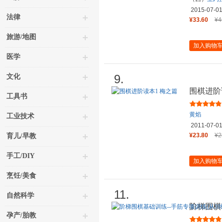
2015-07-0
法律
¥33.60
¥4
旅游/地图
加入购物
医学
9.
文化
围棋进阶
工具书
黄焰
工业技术
2011-07-0
¥23.80
¥2
育儿/早教
手工/DIY
加入购物
烹饪/美食
11.
自然科学
阶梯围棋
孕产/胎教
到5级)