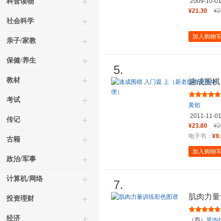
科普读物
2009-10-0
¥21.30
¥2
社会科学
加入购物
亲子/家教
保健/养生
5.
教材
速成围棋
版不含卡
考试
黄焰
2011-11-0
传记
¥23.80
¥2
电子书：
¥9
古籍
加入购物
政治/军事
计算机/网络
7.
肌肉力量
投资理财
经济
（西）
里内