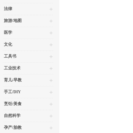
法律
旅游/地图
医学
文化
工具书
工业技术
育儿/早教
手工/DIY
烹饪/美食
自然科学
孕产/胎教