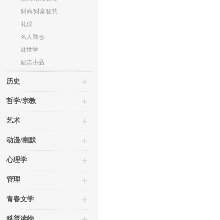
财商/财富智慧
礼仪
名人励志
处世学
励志小品
历史
哲学/宗教
艺术
动漫/幽默
心理学
管理
青春文学
科普读物