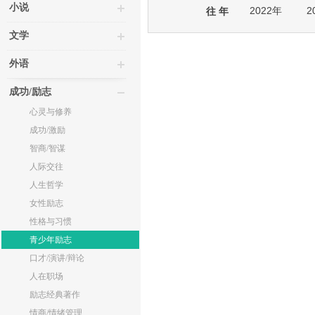
小说
2022年
2
往 年
文学
外语
成功/励志
心灵与修养
成功/激励
智商/智谋
人际交往
人生哲学
女性励志
性格与习惯
青少年励志
口才/演讲/辩论
人在职场
励志经典著作
情商/情绪管理