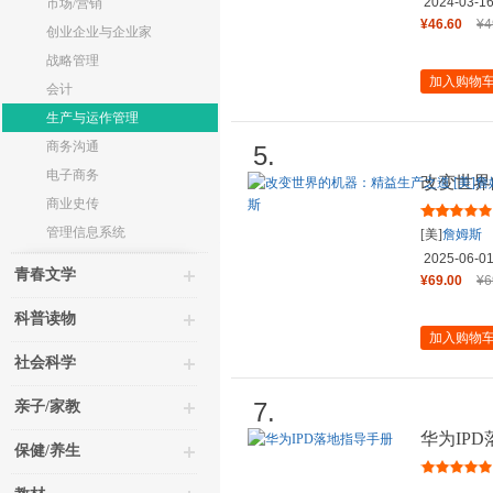
2024-03-1
市场/营销
¥46.60
¥4
创业企业与企业家
战略管理
加入购物
会计
生产与运作管理
商务沟通
5.
电子商务
改变世界
斯 P.沃麦
商业史传
管理信息系统
[美]
詹姆斯
尼尔·鲁斯
2025-06-0
青春文学
¥69.00
¥6
科普读物
加入购物
社会科学
7.
亲子/家教
华为IP
保健/养生