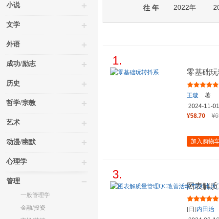
小说
2022年
2
往 年
文学
外语
1.
成功/励志
零基础玩
历史
王璇
著
哲学/宗教
2024-11-0
¥58.70
¥6
艺术
加入购物
动漫/幽默
心理学
3.
管理
图表解质
一般管理学
具应用 [
金融/投资
[日]
内田治