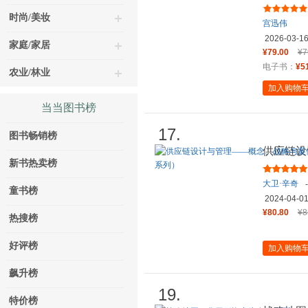
宫迅伟 
时尚/美妆
宫迅伟
2026-03-1
家庭/家居
¥79.00
¥7
电子书：
¥5
农业/林业
加入购物
当当图书榜
17.
图书畅销榜
供应链设
新书热卖榜
研究（第
大卫·辛奇
-
童书榜
维
2024-04-0
¥80.80
¥8
热搜榜
好评榜
加入购物
飙升榜
19.
特价榜