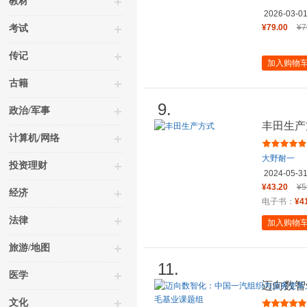
教材
2026-03-0
¥79.00
¥7
考试
传记
加入购物
古籍
9.
政治/军事
丰田生产
计算机/网络
大野耐一
投资理财
2024-05-3
¥43.20
¥5
经济
电子书：
¥4
法律
加入购物
旅游/地图
11.
医学
迈向数智
路 中国
文化