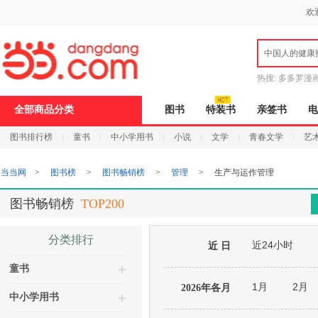
新
欢
窗
口
打
中国人的健康
开
无
障
热搜:
多多罗漫
碍
说
全部商品分类
图书
特装书
亲签书
电
明
页
图书排行榜
童书
中小学用书
小说
文学
青春文学
艺
面,
按
Ctrl
当当网
>
图书榜
>
图书畅销榜
>
管理
>
生产与运作管理
加
波
浪
图书畅销榜
TOP200
键
打
开
分类排行
近24小时
导
近 日
盲
童书
模
式
1月
2月
2026年各月
中小学用书