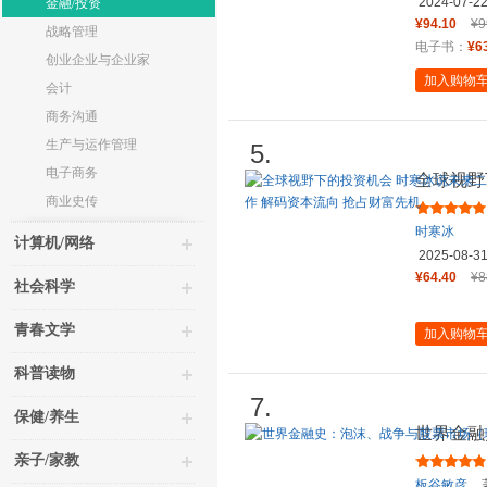
2024-07-2
金融/投资
¥94.10
¥9
战略管理
电子书：
¥6
创业企业与企业家
加入购物
会计
商务沟通
生产与运作管理
5.
电子商务
全球视野
年作者 
商业史传
时寒冰
计算机/网络
2025-08-3
¥64.40
¥8
社会科学
青春文学
加入购物
科普读物
7.
保健/养生
世界金融
藏版）
亲子/家教
板谷敏彦