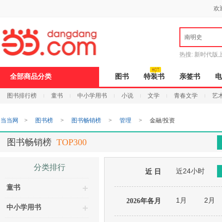
新
欢
窗
口
打
南明史
开
无
障
热搜:
新时代版
碍
邮
说
全部商品分类
图书
特装书
亲签书
电
明
页
图书排行榜
童书
中小学用书
小说
文学
青春文学
艺
面,
按
Ctrl
当当网
>
图书榜
>
图书畅销榜
>
管理
>
金融/投资
加
波
浪
图书畅销榜
TOP300
键
打
开
分类排行
近24小时
导
近 日
盲
童书
模
式
1月
2月
2026年各月
中小学用书