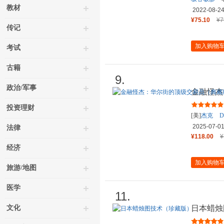
教材
2022-08-2
¥75.10
¥7
传记
加入购物
考试
古籍
9.
政治/军事
金融怪杰
版） [美
投资理财
[美]
杰克
2025-07-0
法律
¥118.00
¥
经济
加入购物
旅游/地图
医学
11.
文化
日本蜡烛