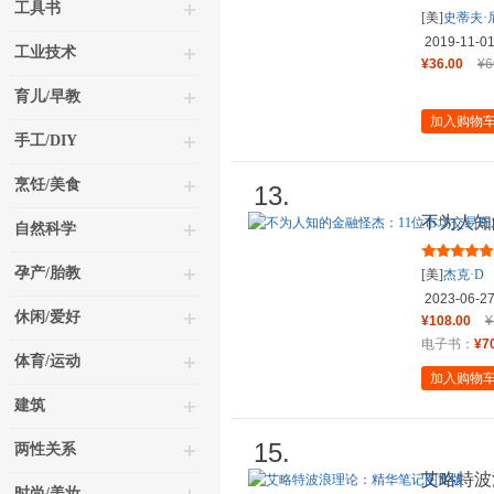
工具书
[美]
史蒂夫·
2019-11-0
工业技术
¥36.00
¥6
育儿/早教
加入购物
手工/DIY
烹饪/美食
13.
不为人知
自然科学
的故事
孕产/胎教
[美]
杰克·D
2023-06-2
休闲/爱好
¥108.00
¥
电子书：
¥7
体育/运动
加入购物
建筑
15.
两性关系
艾略特波
时尚/美妆