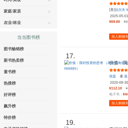
[美]
拉尔夫·
家庭/家居
著，
诸葛金
2025-05-0
¥69.00
¥6
农业/林业
加入购物
当当图书榜
图书畅销榜
17.
新书热卖榜
价值：我
兼首席执
童书榜
张磊
著
湛
2020-09-3
热搜榜
¥112.10
¥
电子书：
¥4
好评榜
加入购物
飙升榜
特价榜
19.