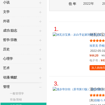
小说
2022年
2
往 年
文学
外语
1.
成功/励志
纳瓦尔宝
谷知名天
哲学/宗教
埃里克·乔根
历史
2022-05-3
¥44.20
¥6
心理学
电子书：
¥4
加入购物
艺术
动漫/幽默
3.
管理
漫步华尔街
一般管理学
尔基尔
市场/营销
[美]
伯顿·G