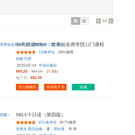
具
品
外
1
/1
品
讯
30天精读MBA：世界知名商学院12门课程
音
精华（第六版）
129条评论
100%推荐
公
科林·巴罗
2025-02-14
中信出版社
器
¥65.20
¥89.00
(
7.3折
)
电子书：
¥62.30
加入购物车
购买电子书
收藏
MBA十日读（第四版）
8521条评论
99.7%推荐
史蒂文·西尔比格
著，
郑伏虎
等 译