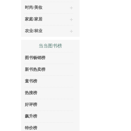
时尚/美妆
家庭/家居
农业/林业
当当图书榜
图书畅销榜
新书热卖榜
童书榜
热搜榜
好评榜
飙升榜
特价榜