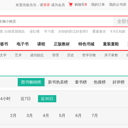
购物车
0
我的订单
我的云书房
欢迎光临当当，请
登录
成为会员
全部
文物小精灵
全部分
搜:
白狼星探险队
读红楼
学习观
好妈妈胜过好老师3
重建秦史
9.9元包邮
尾品汇
图书
签书
电子书
课程
正版教材
特色书城
童装童鞋
电子书
文学
艺术
成功励志
管理
历史
哲学宗教
亲子家教
音像
影视
时尚美
母婴用
图书畅销榜
新书热卖榜
童书榜
热搜榜
好评榜
玩具
孕婴服
24小时
近7日
近30日
童装童
家居日
家具装
月
2月
3月
4月
5月
6月
7月
服装
鞋