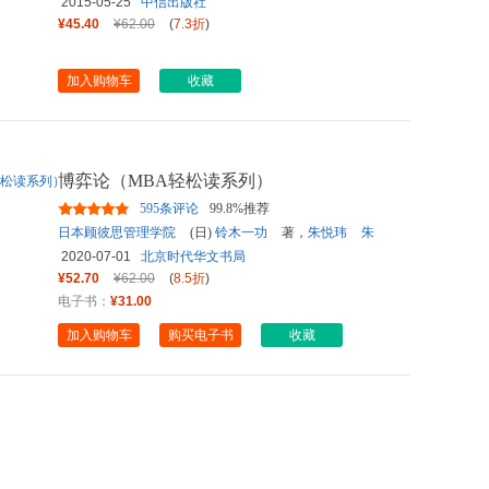
2015-05-25
中信出版社
¥45.40
¥62.00
(
7.3折
)
加入购物车
收藏
博弈论（MBA轻松读系列）
595条评论
99.8%推荐
日本顾彼思管理学院
(日)
铃木一功
著，
朱悦玮
朱
婷婷
译，
领读文化
出品
2020-07-01
北京时代华文书局
¥52.70
¥62.00
(
8.5折
)
电子书：
¥31.00
加入购物车
购买电子书
收藏