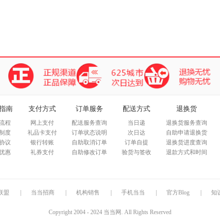
指南
支付方式
订单服务
配送方式
退换货
流程
网上支付
配送服务查询
当日递
退换货服务查询
制度
礼品卡支付
订单状态说明
次日达
自助申请退换货
协议
银行转账
自助取消订单
订单自提
退换货进度查询
优惠
礼券支付
自助修改订单
验货与签收
退款方式和时间
联盟
|
当当招商
|
机构销售
|
手机当当
|
官方Blog
|
知
Copyright 2004 - 2024 当当网. All Rights Reserved