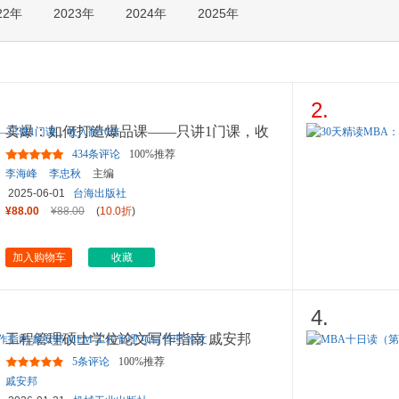
22年
2023年
2024年
2025年
箱包皮
手表饰
运动户
汽车用
食品
2.
手机通
卖爆：如何打造爆品课——只讲1门课，收
数码影
入翻10倍
434条评论
100%推荐
电脑办
李海峰
李忠秋
主编
大家电
2025-06-01
台海出版社
家用电
¥88.00
¥88.00
(
10.0折
)
加入购物车
收藏
4.
工程管理硕士学位论文写作指南 戚安邦
MEM 工程管理 项目管理
...
5条评论
100%推荐
戚安邦