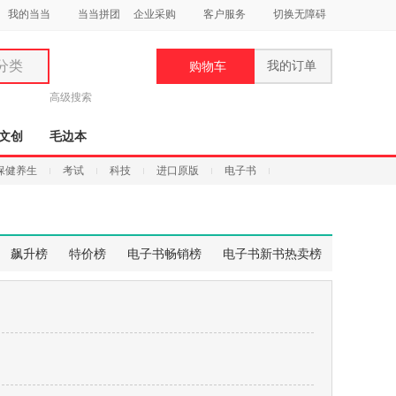
我的当当
当当拼团
企业采购
客户服务
切换无障碍
分类
我的订单
购物车
类
高级搜索
文创
毛边本
保健养生
考试
科技
进口原版
电子书
妆
品
飙升榜
特价榜
电子书畅销榜
电子书新书热卖榜
饰
鞋
用
饰