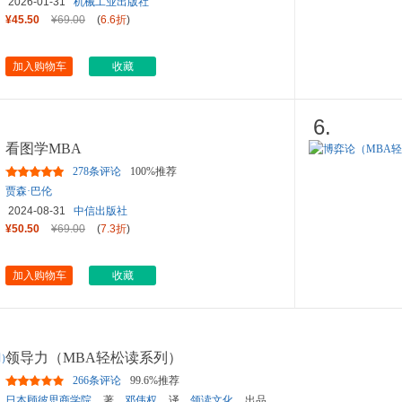
2026-01-31
机械工业出版社
¥45.50
¥69.00
(
6.6折
)
加入购物车
收藏
6.
看图学MBA
278条评论
100%推荐
贾森·巴伦
2024-08-31
中信出版社
¥50.50
¥69.00
(
7.3折
)
加入购物车
收藏
领导力（MBA轻松读系列）
266条评论
99.6%推荐
日本顾彼思商学院
著，
邓伟权
译，
领读文化
出品