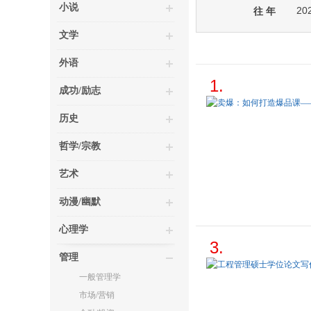
小说
20
往 年
文学
外语
1.
成功/励志
历史
哲学/宗教
艺术
动漫/幽默
心理学
3.
管理
一般管理学
市场/营销