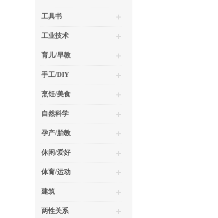
工具书
工业技术
育儿/早教
手工/DIY
烹饪/美食
自然科学
孕产/胎教
休闲/爱好
体育/运动
建筑
两性关系