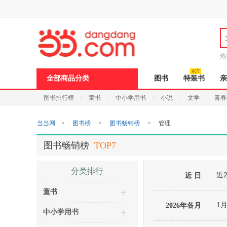
新
窗
口
打
开
无
障
热
碍
说
全部商品分类
图书
特装书
亲
明
页
图书排行榜
童书
中小学用书
小说
文学
青春
面,
按
Ctrl
当当网
>
图书榜
>
图书畅销榜
>
管理
加
波
浪
图书畅销榜
TOP7
键
打
开
分类排行
近
导
近 日
盲
童书
模
式
1
2026年各月
中小学用书