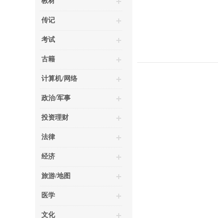
教材
传记
考试
古籍
计算机/网络
政治/军事
投资理财
法律
经济
旅游/地图
医学
文化