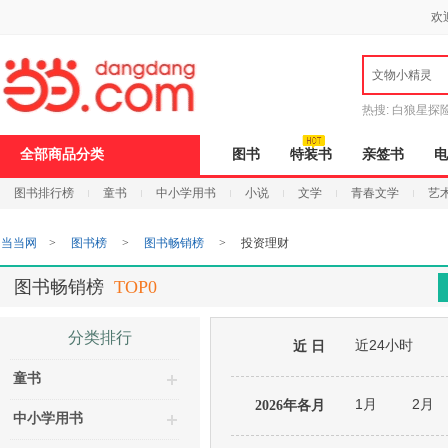
新
欢
窗
口
打
文物小精灵
开
无
障
热搜:
白狼星探
碍
说
全部商品分类
图书
特装书
亲签书
电
明
页
图书排行榜
童书
中小学用书
小说
文学
青春文学
艺
面,
按
Ctrl
当当网
>
图书榜
>
图书畅销榜
>
投资理财
加
波
浪
图书畅销榜
TOP0
键
打
开
分类排行
近24小时
导
近 日
盲
童书
模
式
1月
2月
2026年各月
中小学用书