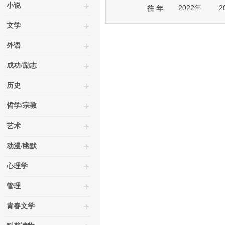
小说
2022年
2
往 年
文学
外语
成功/励志
历史
哲学/宗教
艺术
动漫/幽默
心理学
管理
青春文学