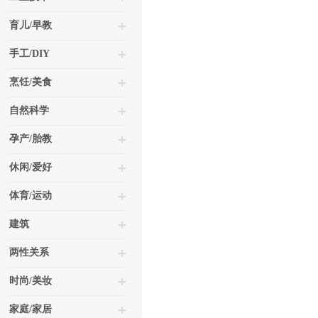
育儿/早教
手工/DIY
烹饪/美食
自然科学
孕产/胎教
休闲/爱好
体育/运动
建筑
两性关系
时尚/美妆
家庭/家居