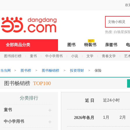
新
欢
窗
口
打
文物小精灵
开
无
障
热搜:
白狼星探
碍
说
全部商品分类
图书
特装书
亲签书
电
明
页
图书排行榜
童书
中小学用书
小说
文学
青春文学
艺
面,
按
Ctrl
当当网
>
图书榜
>
图书畅销榜
>
投资理财
>
保险
加
波
浪
图书畅销榜
TOP100
键
打
开
分类排行
近24小时
导
近 日
盲
童书
模
式
1月
2月
2026年各月
中小学用书