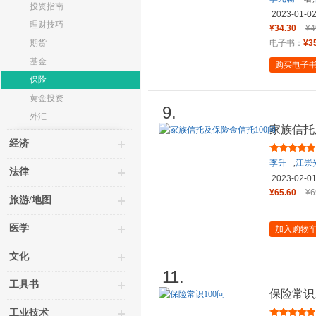
投资指南
2023-01-0
理财技巧
¥34.30
¥4
期货
电子书：
¥3
基金
购买电子
保险
黄金投资
9.
外汇
家族信托
经济
李升
,
江崇
法律
2023-02-0
¥65.60
¥6
旅游/地图
医学
加入购物
文化
11.
工具书
保险常识1
工业技术