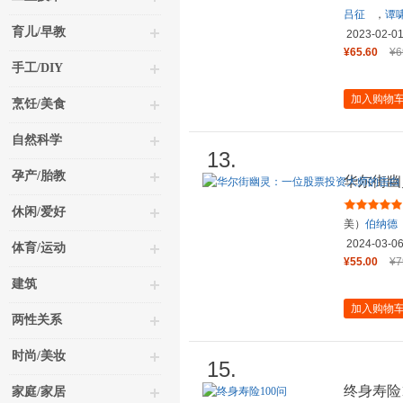
吕征
，
谭
育儿/早教
2023-02-0
¥65.60
¥6
手工/DIY
加入购物
烹饪/美食
自然科学
13.
孕产/胎教
华尔街幽
休闲/爱好
美）
伯纳德
2024-03-0
体育/运动
¥55.00
¥7
建筑
加入购物
两性关系
时尚/美妆
15.
终身寿险1
家庭/家居