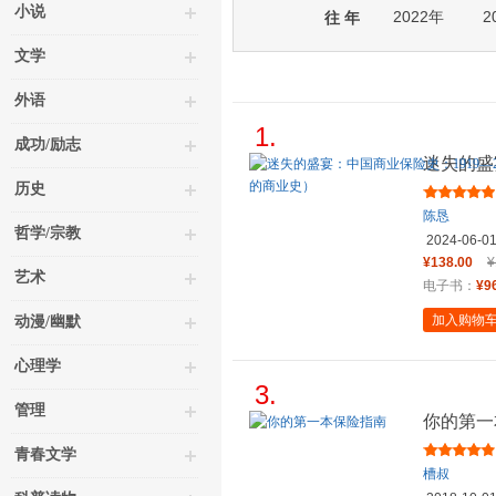
小说
2022年
2
往 年
文学
外语
1.
成功/励志
迷失的盛
2023
历史
陈恳
哲学/宗教
2024-06-0
¥138.00
¥
艺术
电子书：
¥9
加入购物
动漫/幽默
心理学
3.
管理
你的第一
青春文学
槽叔