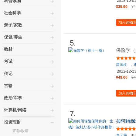
科普读物
2018-10-0
¥35.90
¥4
社会科学
加入购物
亲子/家教
保健/养生
5.
教材
保险学（
考试
庹国柱
，
2022-12-2
传记
¥49.00
¥4
古籍
加入购物
政治/军事
计算机/网络
7.
如何用保
投资理财
V李元霸
证券/股票
李元霸
著,