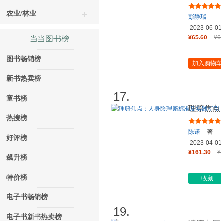
农业/林业
彭静瑞
2023-06-0
¥65.60
¥6
当当图书榜
图书畅销榜
加入购物
新书热卖榜
17.
童书榜
理赔焦点
热搜榜
陈诺
著
好评榜
2023-04-0
¥161.30
¥
飙升榜
特价榜
收藏
电子书畅销榜
19.
电子书新书热卖榜