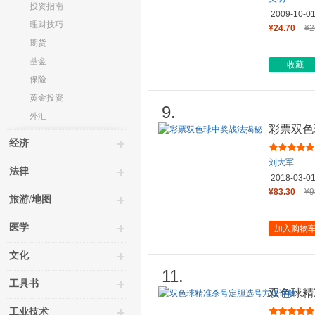
投资指南
2009-10-0
理财技巧
¥24.70
¥2
期货
基金
收藏
保险
黄金投资
9.
外汇
彩票双色
经济
刘大军
法律
2018-03-0
¥83.30
¥9
旅游/地图
医学
加入购物
文化
11.
工具书
双色球精
工业技术