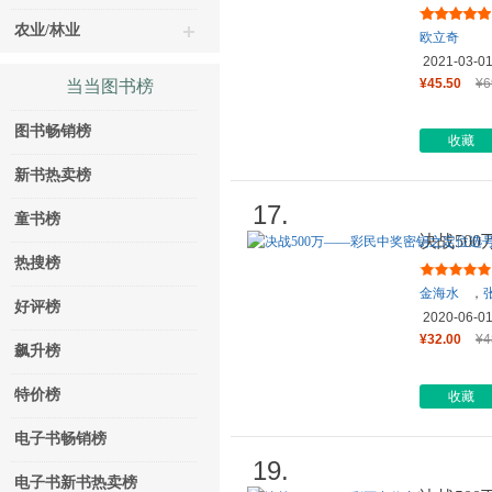
农业/林业
欧立奇
2021-03-0
¥45.50
¥6
当当图书榜
图书畅销榜
收藏
新书热卖榜
17.
童书榜
决战50
热搜榜
金海水
，
好评榜
2020-06-0
¥32.00
¥4
飙升榜
特价榜
收藏
电子书畅销榜
19.
电子书新书热卖榜