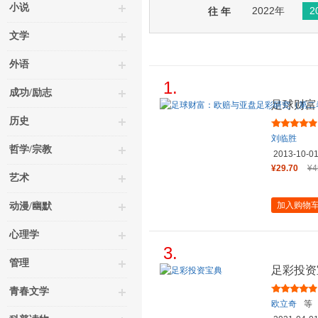
小说
2022年
2
往 年
文学
外语
1.
成功/励志
足球财富
卷）（国
历史
刘临胜
哲学/宗教
2013-10-0
¥29.70
¥4
艺术
加入购物
动漫/幽默
心理学
3.
管理
足彩投资
青春文学
欧立奇
等