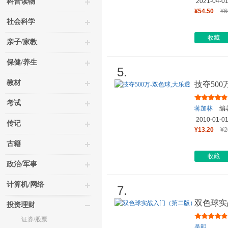
科普读物
2021-04-0
¥54.50
¥6
社会科学
收藏
亲子/家教
保健/养生
5.
教材
技夺500
考试
蒋加林
编
2010-01-0
传记
¥13.20
¥2
古籍
收藏
政治/军事
计算机/网络
7.
双色球实
投资理财
证券/股票
吴明