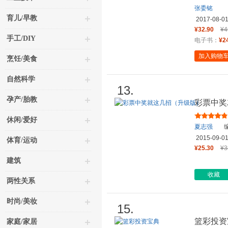
张委铭
育儿/早教
2017-08-0
¥32.90
¥4
手工/DIY
电子书：
¥2
加入购物
烹饪/美食
自然科学
13.
孕产/胎教
彩票中奖
休闲/爱好
夏志强
编
2015-09-0
体育/运动
¥25.30
¥3
建筑
收藏
两性关系
时尚/美妆
15.
篮彩投资
家庭/家居