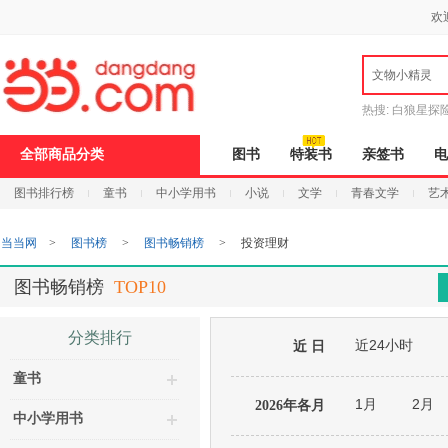
新
欢
窗
口
打
文物小精灵
开
无
障
热搜:
白狼星探
碍
说
全部商品分类
图书
特装书
亲签书
电
明
页
图书排行榜
童书
中小学用书
小说
文学
青春文学
艺
面,
按
Ctrl
当当网
>
图书榜
>
图书畅销榜
>
投资理财
加
波
浪
图书畅销榜
TOP10
键
打
开
分类排行
近24小时
导
近 日
盲
童书
模
式
1月
2月
2026年各月
中小学用书