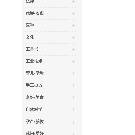
法律
旅游/地图
医学
文化
工具书
工业技术
育儿/早教
手工/DIY
烹饪/美食
自然科学
孕产/胎教
休闲/爱好