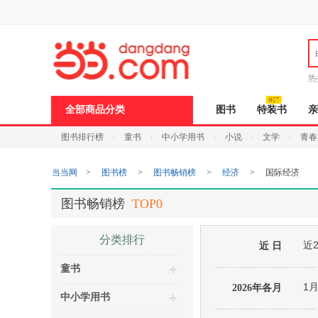
新
窗
口
打
开
无
障
热
碍
说
全部商品分类
图书
特装书
亲
明
页
图书排行榜
童书
中小学用书
小说
文学
青春
面,
按
Ctrl
当当网
>
图书榜
>
图书畅销榜
>
经济
>
国际经济
加
波
浪
图书畅销榜
TOP0
键
打
开
分类排行
近
导
近 日
盲
童书
模
式
1
2026年各月
中小学用书