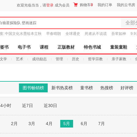
购物车
0
我的订单
我的云书房
欢迎光临当当，请
登录
成为会员
全部
白狼星探险队 壁画迷踪
全部分
搜:
中国文化水墨绘本立秋
早春晴朗
全球通史
死者从不说谎
吾辈如神
9.
尾品汇
图书
签书
电子书
课程
正版教材
特色书城
童装童鞋
电子书
文学
艺术
成功励志
管理
历史
哲学宗教
亲子家教
音像
影视
时尚美
母婴用
图书畅销榜
新书热卖榜
童书榜
热搜榜
好评榜
玩具
孕婴服
24小时
近7日
近30日
童装童
家居日
家具装
月
2月
3月
4月
5月
6月
7月
服装
鞋