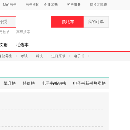
我的当当
当当拼团
企业采购
客户服务
切换无障碍
分类
我的订单
购物车
类
9元包邮
高级搜索
文创
毛边本
保健养生
考试
科技
进口原版
电子书
妆
品
飙升榜
特价榜
电子书畅销榜
电子书新书热卖榜
饰
鞋
用
饰