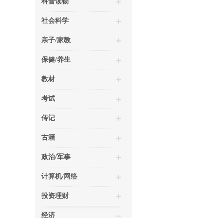
科普读物
社会科学
亲子/家教
保健/养生
教材
考试
传记
古籍
政治/军事
计算机/网络
投资理财
经济