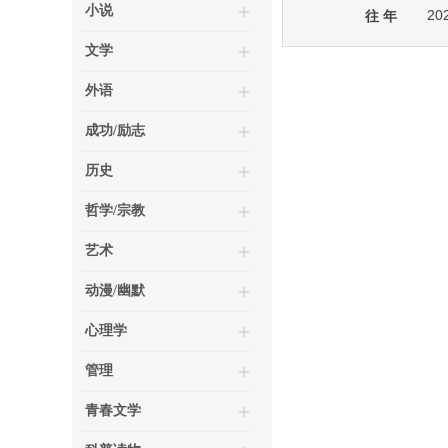
小说
20
往 年
文学
外语
成功/励志
历史
哲学/宗教
艺术
动漫/幽默
心理学
管理
青春文学