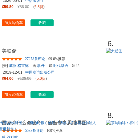
2026-05-01
中信出版社
¥59.80
¥88.00
(
6.8折
)
加入购物车
收藏
6.
美联储
27278条评论
99.6%推荐
[美]
威廉·格雷德
著
耿丹
译
时代华语
出品
2019-12-01
中国友谊出版公司
¥64.00
¥128.00
(
5.0折
)
加入购物车
收藏
8.
国家为什么会破产 （当当专享思维导图）
《纽约时报》畅销书榜首！
...
5538条评论
100%推荐
瑞·达利欧