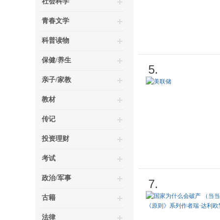
社会科学
青春文学
科普读物
保健/养生
5.
亲子/家教
教材
传记
投资理财
考试
政治/军事
7.
古籍
法律