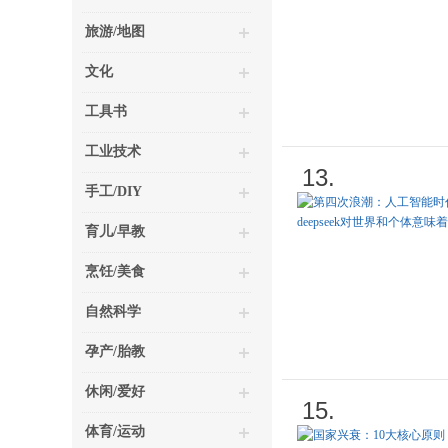
旅游/地图
文化
工具书
工业技术
13.
手工/DIY
育儿/早教
烹饪/美食
自然科学
孕产/胎教
休闲/爱好
15.
体育/运动