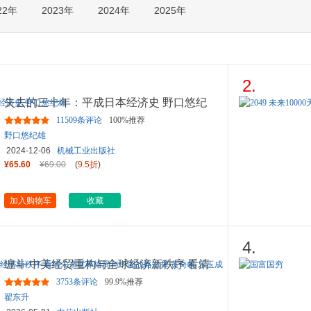
22年
2023年
2024年
2025年
箱包皮
手表饰
运动户
汽车用
食品
2.
手机通
失去的三十年：平成日本经济史 野口悠纪
数码影
雄
11509条评论
100%推荐
电脑办
野口悠纪雄
大家电
2024-12-06
机械工业出版社
家用电
¥65.60
¥69.00
(
9.5折
)
加入购物车
收藏
4.
缠斗 中美经贸重构与全球经济新秩序 看清
未来世界格局与中国战略
...
3753条评论
99.9%推荐
翟东升