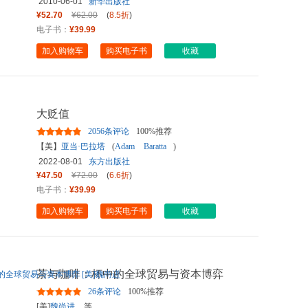
2010-06-01
新华出版社
¥52.70
¥62.00
(
8.5折
)
电子书：
¥39.99
加入购物车
购买电子书
收藏
大贬值
2056条评论
100%推荐
【美】
亚当·巴拉塔
(
Adam
Baratta
)
2022-08-01
东方出版社
¥47.50
¥72.00
(
6.6折
)
电子书：
¥39.99
加入购物车
购买电子书
收藏
茶与咖啡：杯中的全球贸易与资本博弈
[美]魏尚进
26条评论
100%推荐
[美]
魏尚进
等