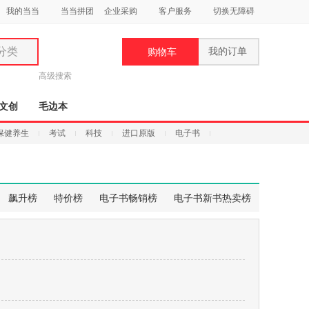
我的当当
当当拼团
企业采购
客户服务
切换无障碍
分类
我的订单
购物车
类
高级搜索
文创
毛边本
保健养生
考试
科技
进口原版
电子书
妆
品
飙升榜
特价榜
电子书畅销榜
电子书新书热卖榜
饰
鞋
用
饰