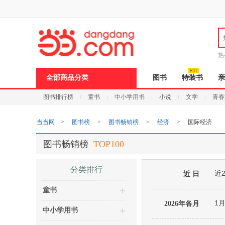
新
窗
口
打
开
无
障
热
碍
说
全部商品分类
图书
特装书
亲
明
页
图书排行榜
童书
中小学用书
小说
文学
青春
面,
按
Ctrl
当当网
>
图书榜
>
图书畅销榜
>
经济
>
国际经济
加
波
浪
图书畅销榜
TOP100
键
打
开
分类排行
近
导
近 日
盲
童书
模
式
1
2026年各月
中小学用书