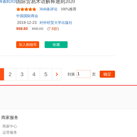
国际贸易术语解释通则2020
3848条评论
100%推荐
中国国际商会
2019-12-23
对外经贸大学出版社
¥68.60
¥88.00
(
7.8折
)
加入购物车
收藏
2
3
4
5
到第
页
商家服务
商家中心
运营服务