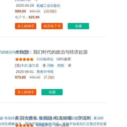
2025-04-29
机械工业出版社
¥89.00
¥89.00
(
10.0折
)
电子书：
¥25.99
加入购物车
购买电子书
收藏
大转型：我们时代的政治与经济起源
1310条评论
100%推荐
[英]
卡尔·波兰尼
著
冯钢
刘阳
译
2025-06-01
商务印书馆
¥70.60
¥98.00
(
7.2折
)
加入购物车
收藏
美国大萧条 狄克逊·韦克特著 （下沉时
代，在普通人身上见证美国
...
664条评论
100%推荐