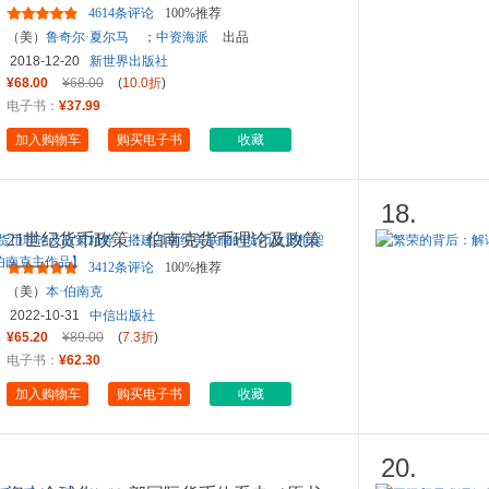
经济格局和中国的前景
4614条评论
100%推荐
（美）
鲁奇尔·夏尔马
；
中资海派
出品
2018-12-20
新世界出版社
¥68.00
¥68.00
(
10.0折
)
电子书：
¥37.99
加入购物车
购买电子书
收藏
18.
21世纪货币政策：伯南克货币理论及政策
精粹，搭建21世纪美联储的
...
3412条评论
100%推荐
（美）
本·伯南克
2022-10-31
中信出版社
¥65.20
¥89.00
(
7.3折
)
电子书：
¥62.30
加入购物车
购买电子书
收藏
20.