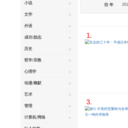
小说
20
往 年
文学
外语
1.
成功/励志
历史
哲学/宗教
心理学
动漫/幽默
艺术
3.
管理
计算机/网络