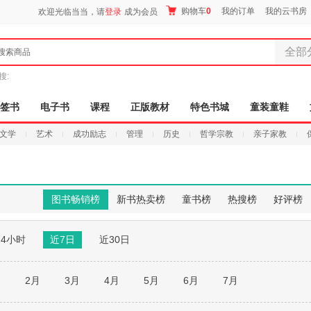
购物车
0
我的订单
我的云书房
欢迎光临当当，请
登录
成为会员
全部
搜索商品
全部分
搜:
尾品汇
图书
签书
电子书
课程
正版教材
特色书城
童装童鞋
电子书
文学
艺术
成功励志
管理
历史
哲学宗教
亲子家教
音像
影视
时尚美
母婴用
图书畅销榜
新书热卖榜
童书榜
热搜榜
好评榜
玩具
孕婴服
24小时
近7日
近30日
童装童
家居日
家具装
月
2月
3月
4月
5月
6月
7月
服装
鞋