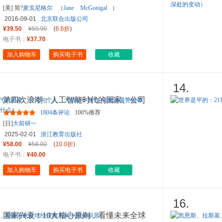
[美] 简?
麦戈尼格尔
（
Jane
McGonigal
）
2016-09-01
北京联合出版公司
¥39.50
¥59.90
(
6.6折
)
电子书：
¥37.70
加入购物车
购买电子书
收藏
14.
第四次浪潮：人工智能时代的国家、公司
与个人（大前研一新作 吴晓
...
1804条评论
100%推荐
[日]
大前研一
2025-02-01
浙江教育出版社
¥58.00
¥58.00
(
10.0折
)
电子书：
¥40.00
加入购物车
购买电子书
收藏
16.
国家兴衰：10大核心原则，看懂未来全球