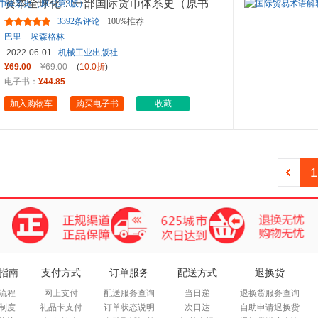
资本全球化：一部国际货币体系史（原书
第3版）
3392条评论
100%推荐
巴里
埃森格林
2022-06-01
机械工业出版社
¥69.00
¥69.00
(
10.0折
)
电子书：
¥44.85
加入购物车
购买电子书
收藏
1
指南
支付方式
订单服务
配送方式
退换货
流程
网上支付
配送服务查询
当日递
退换货服务查询
制度
礼品卡支付
订单状态说明
次日达
自助申请退换货