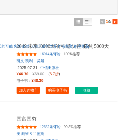
具
品
外
1
/5
品
讯
2049 未来10000天的可能 失控 必然 5000天
音
后的世界 作者凯文·
...
16914条评论
100%推荐
公
凯文·凯利
吴晨
2025-07-31
中信出版社
器
¥46.30
¥69.00
(
6.7折
)
电子书：
¥48.30
加入购物车
购买电子书
收藏
国富国穷
12632条评论
99.8%推荐
美.戴维.S.兰德斯