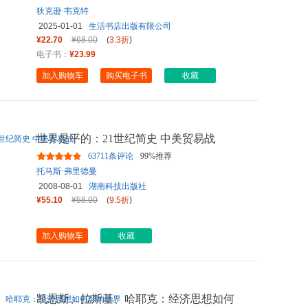
狄克逊·韦克特
2025-01-01
生活书店出版有限公司
¥22.70
¥68.00
(
3.3折
)
电子书：
¥23.99
加入购物车
购买电子书
收藏
世界是平的：21世纪简史 中美贸易战
63711条评论
99%推荐
托马斯·弗里德曼
2008-08-01
湖南科技出版社
¥55.10
¥58.00
(
9.5折
)
加入购物车
收藏
凯恩斯、拉斯基、哈耶克：经济思想如何