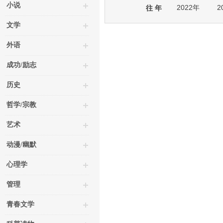
小说
2022年
2
往 年
文学
外语
成功/励志
历史
哲学/宗教
艺术
动漫/幽默
心理学
管理
青春文学