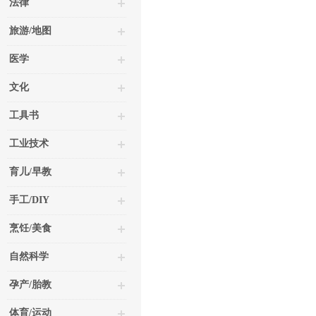
法律
旅游/地图
医学
文化
工具书
工业技术
育儿/早教
手工/DIY
烹饪/美食
自然科学
孕产/胎教
体育/运动