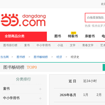
新
欢
窗
口
打
白狼星探险队
开
无
障
热搜:
怪杰佐罗
碍
说
全部商品分类
图书
特装书
亲签书
电
明
页
图书排行榜
童书
中小学用书
小说
文学
青春文学
艺
面,
按
Ctrl
当当网
>
图书榜
>
图书畅销榜
>
经济
>
经济史
加
波
浪
图书畅销榜
TOP0
键
打
开
分类排行
近24小时
导
近 日
盲
童书
模
式
1月
2月
2026年各月
中小学用书