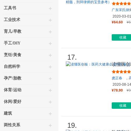
团队刑辩
工具书
广东宋氏律
2020-03-0
工业技术
¥64.60
¥6
育儿/早教
收藏
手工/DIY
烹饪/美食
17.
读懂医创
自然科学
案例解析
孕产/胎教
虞正春
，
2020-08-1
体育/运动
¥78.90
¥9
休闲/爱好
收藏
建筑
19.
两性关系