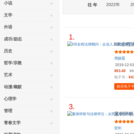
小说
2022年
2
往 年
文学
外语
1.
成功/励志
HR全程
工作指南
历史
周丽霞
哲学/宗教
2019-12-0
¥63.40
¥8
艺术
电子书：
¥4
购买电子
动漫/幽默
心理学
3.
管理
案例评析
青春文学
贺剑