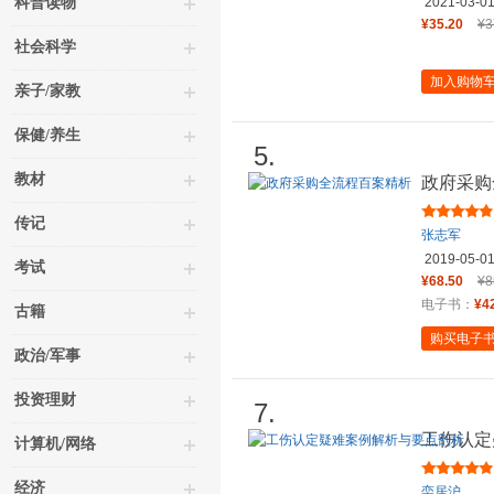
科普读物
2021-03-0
¥35.20
¥3
社会科学
加入购物
亲子/家教
保健/养生
5.
教材
政府采购
传记
张志军
2019-05-0
考试
¥68.50
¥8
电子书：
¥4
古籍
购买电子
政治/军事
投资理财
7.
工伤认定
计算机/网络
经济
栾居沪