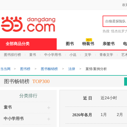
新
欢
窗
口
打
白狼星探险队
开
无
障
热搜:
怪杰佐罗
碍
说
全部商品分类
图书
特装书
亲签书
电
明
页
图书排行榜
童书
中小学用书
小说
文学
青春文学
艺
面,
按
Ctrl
当当网
>
图书榜
>
图书畅销榜
>
法律
>
案情/案例分析
加
波
浪
图书畅销榜
TOP300
键
打
开
分类排行
近24小时
导
近 日
盲
童书
模
式
1月
2月
2026年各月
中小学用书