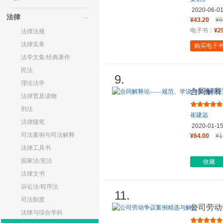
2020-06-0
法律
¥43.20
¥6
电子书：
¥2
法律法规
法律实务
购买电子
法学文集/经典著作
民法
9.
理论法学
合同解释
法律普及读物
思考（法
刑法
崔建远
法律随笔
2020-01-1
司法案例与司法解释
¥64.00
¥1
法律工具书
国家法/宪法
收藏
法律文书
诉讼法/程序法
11.
司法制度
公司劳动
法律与综合学科