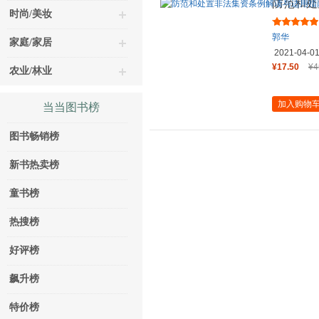
防范和处
时尚/美妆
郭华
家庭/家居
2021-04-0
¥17.50
¥4
农业/林业
加入购物
当当图书榜
图书畅销榜
新书热卖榜
童书榜
热搜榜
好评榜
飙升榜
特价榜