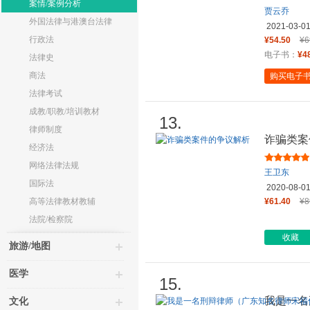
案情/案例分析
贾云乔
外国法律与港澳台法律
2021-03-0
行政法
¥54.50
¥6
电子书：
¥4
法律史
商法
购买电子
法律考试
成教/职教/培训教材
13.
律师制度
诈骗类案
经济法
网络法律法规
王卫东
国际法
2020-08-0
高等法律教材教辅
¥61.40
¥8
法院/检察院
收藏
旅游/地图
医学
15.
我是一名
文化