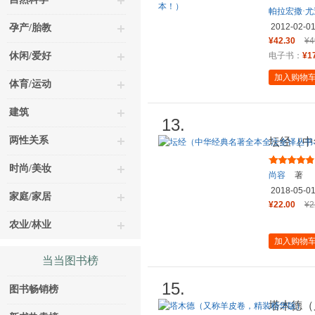
帕拉宏撒·
2012-02-0
孕产/胎教
¥42.30
¥4
休闲/爱好
电子书：
¥1
加入购物
体育/运动
建筑
13.
两性关系
坛经（中
全本）新
时尚/美妆
尚容
著
2018-05-0
家庭/家居
¥22.00
¥2
农业/林业
加入购物
当当图书榜
15.
图书畅销榜
塔木德（