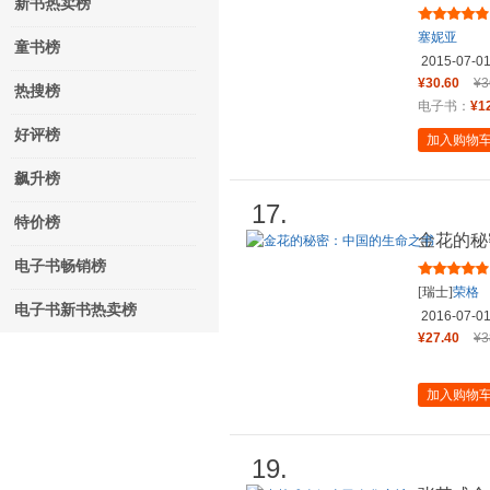
新书热卖榜
塞妮亚
童书榜
2015-07-0
¥30.60
¥3
热搜榜
电子书：
¥1
好评榜
加入购物
飙升榜
17.
特价榜
金花的秘
电子书畅销榜
[瑞士]
荣格
电子书新书热卖榜
2016-07-0
¥27.40
¥3
加入购物
19.