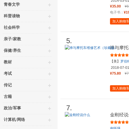
2014-03-0
青春文学
¥35.00
¥6
电子书：
¥1
科普读物
加入购物
社会科学
亲子/家教
5.
禅与摩托
保健/养生
【美】
罗伯
教材
2018-07-0
考试
¥75.80
¥7
传记
加入购物
古籍
7.
政治/军事
金刚经说
计算机/网络
南怀瑾