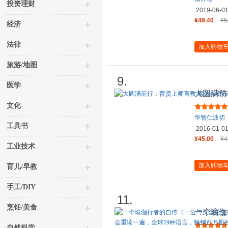
投资理财
2019-06-0
¥49.40
¥5
经济
法律
加入购物
旅游/地图
9.
医学
大圆满前
名译作
文化
华智仁波切
工具书
2016-01-0
¥45.00
¥4
工业技术
加入购物
育儿/早教
手工/DIY
11.
烹饪/美食
一个瑜伽
甘地、泰
自然科学