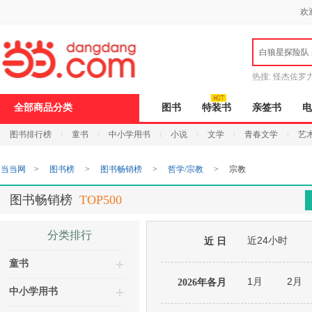
新
欢
窗
口
打
白狼星探险队
开
无
障
热搜:
怪杰佐罗
碍
说
全部商品分类
图书
特装书
亲签书
电
明
页
图书排行榜
童书
中小学用书
小说
文学
青春文学
艺
面,
按
Ctrl
当当网
>
图书榜
>
图书畅销榜
>
哲学/宗教
>
宗教
加
波
浪
图书畅销榜
TOP500
键
打
开
分类排行
近24小时
导
近 日
盲
童书
模
式
1月
2月
2026年各月
中小学用书