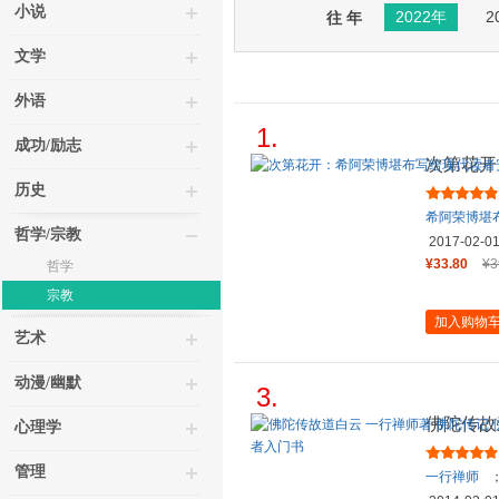
小说
2022年
2
往 年
文学
外语
1.
成功/励志
次第花开
顿心灵的
历史
希阿荣博堪
哲学/宗教
2017-02-0
¥33.80
¥3
哲学
宗教
加入购物
艺术
动漫/幽默
3.
佛陀传故
心理学
法起源与
管理
一行禅师