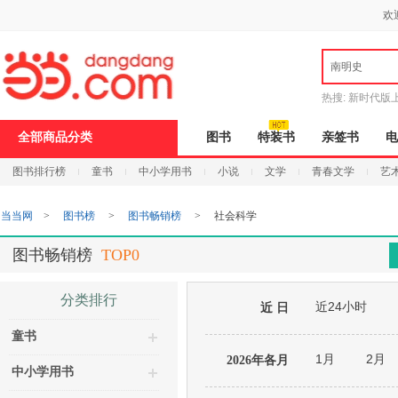
新
欢
窗
口
打
南明史
开
无
障
热搜:
新时代版
碍
邮
说
全部商品分类
图书
特装书
亲签书
电
明
页
图书排行榜
童书
中小学用书
小说
文学
青春文学
艺
面,
按
Ctrl
当当网
>
图书榜
>
图书畅销榜
>
社会科学
加
波
浪
图书畅销榜
TOP0
键
打
开
分类排行
近24小时
导
近 日
盲
童书
模
式
1月
2月
2026年各月
中小学用书