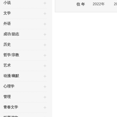
小说
2022年
2
往 年
文学
外语
成功/励志
历史
哲学/宗教
艺术
动漫/幽默
心理学
管理
青春文学