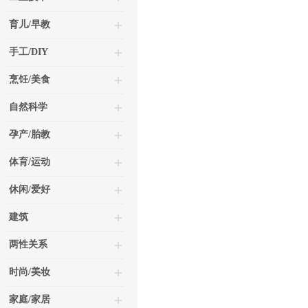
育儿/早教
手工/DIY
烹饪/美食
自然科学
孕产/胎教
体育/运动
休闲/爱好
建筑
两性关系
时尚/美妆
家庭/家居