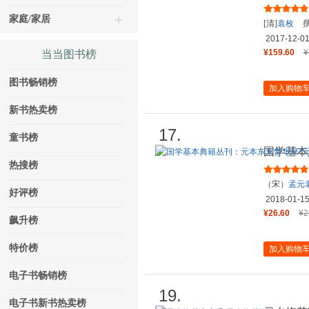
注丛书)
家庭/家居
[清]
袁枚
2017-12-0
¥159.60
¥
当当图书榜
图书畅销榜
加入购物
新书热卖榜
17.
童书榜
国学基本
三辅黄图
热搜榜
（宋）
孟元
好评榜
2018-01-1
¥26.60
¥2
飙升榜
特价榜
加入购物
电子书畅销榜
19.
电子书新书热卖榜