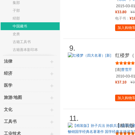
集部
2015-03-0
子部
¥33.80
¥4
经部
电子书：
¥1
中国藏书
加入购物
史类
古籍工具书
9.
古籍善本影印本
红楼梦（
法律
[清]
曹雪芹
经济
2010-03-0
¥37.10
¥3
医学
旅游/地图
加入购物
文化
11.
工具书
【精装版
本丛书中
工业技术