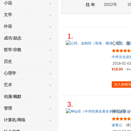
小说
2022年
2
往 年
文学
外语
1.
成功/励志
心经、金
经典诵读
哲学/宗教
中华文化讲
历史
2018-01-0
¥18.00
¥1
心理学
加入购物
艺术
动漫/幽默
3.
管理
神仙传（
三全本）
计算机/网络
谢青云
译