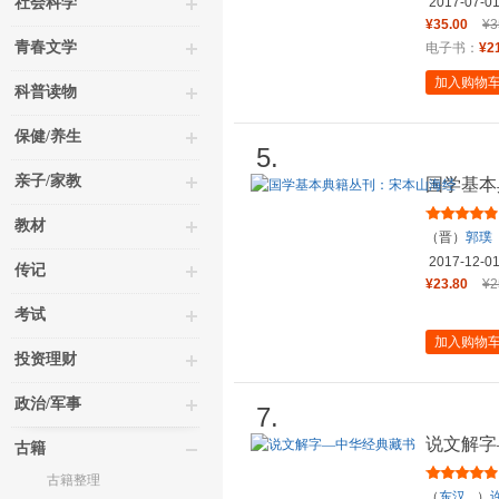
社会科学
2017-07-0
¥35.00
¥3
青春文学
电子书：
¥2
加入购物
科普读物
保健/养生
5.
亲子/家教
国学基本
教材
（晋）
郭璞
2017-12-0
传记
¥23.80
¥2
考试
加入购物
投资理财
政治/军事
7.
说文解字
古籍
古籍整理
（
东汉
）