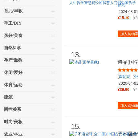
孙武
育儿/早教
2024-08-0
¥15.10
¥3
手工/DIY
加入购物
烹饪/美食
自然科学
13.
孕产/胎教
诗品(国
休闲/爱好
[
南朝梁
]
钟
校
2020-04-0
体育/运动
¥39.90
¥4
建筑
加入购物
两性关系
时尚/美妆
15.
子不语全
农业/林业