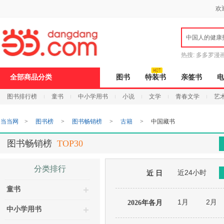
新
欢
窗
口
打
中国人的健康
开
无
障
热搜:
多多罗漫
碍
说
全部商品分类
图书
特装书
亲签书
电
明
页
图书排行榜
童书
中小学用书
小说
文学
青春文学
艺
面,
按
Ctrl
当当网
>
图书榜
>
图书畅销榜
>
古籍
>
中国藏书
加
波
浪
图书畅销榜
TOP30
键
打
开
分类排行
近24小时
导
近 日
盲
童书
模
式
1月
2月
2026年各月
中小学用书