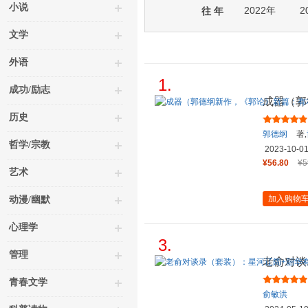
小说
2022年
2
往 年
文学
外语
1.
成功/励志
成器（郭
事，顾大
历史
郭德纲
著,
哲学/宗教
2023-10-0
¥56.80
¥5
艺术
加入购物
动漫/幽默
心理学
3.
管理
老俞对谈
30场高
青春文学
俞敏洪