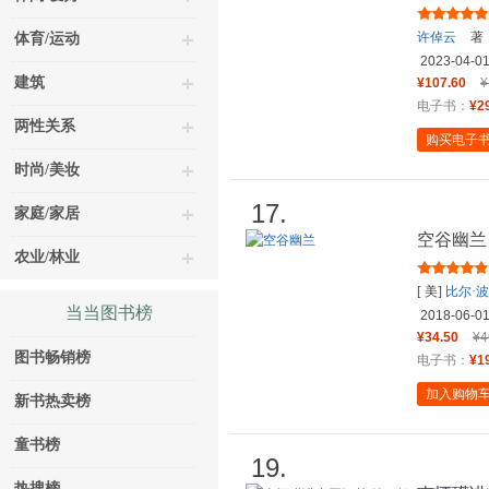
何以至此
许倬云
著
体育/运动
2023-04-0
建筑
¥107.60
¥
电子书：
¥2
两性关系
购买电子
时尚/美妆
17.
家庭/家居
空谷幽兰
农业/林业
[ 美]
比尔·
当当图书榜
2018-06-0
¥34.50
¥4
图书畅销榜
电子书：
¥1
加入购物
新书热卖榜
童书榜
19.
热搜榜