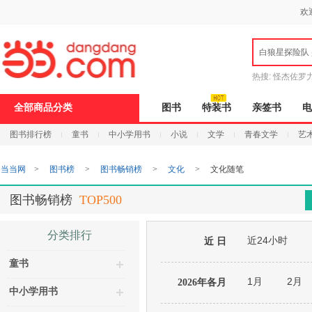
新
欢
窗
口
打
白狼星探险队
开
无
障
热搜:
怪杰佐罗
碍
说
全部商品分类
图书
特装书
亲签书
电
明
页
图书排行榜
童书
中小学用书
小说
文学
青春文学
艺
面,
按
Ctrl
当当网
>
图书榜
>
图书畅销榜
>
文化
>
文化随笔
加
波
浪
图书畅销榜
TOP500
键
打
开
分类排行
近24小时
导
近 日
盲
童书
模
式
1月
2月
2026年各月
中小学用书