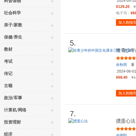
科普读物
2024-05-1
¥129.20
¥
社会科学
电子书：
¥6
加入购物
亲子/家教
保健/养生
5.
教材
给青少年
当尊享限
考试
余秋雨
著
2024-06-0
传记
¥68.40
¥1
古籍
加入购物
政治/军事
计算机/网络
7.
掼蛋心法
投资理财
经济
余明阳