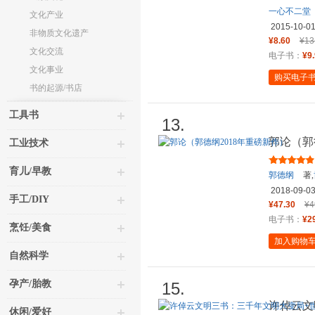
一心不二堂
文化产业
2015-10-0
非物质文化遗产
¥8.60
¥13
文化交流
电子书：
¥9
文化事业
购买电子
书的起源/书店
工具书
13.
郭论（郭
工业技术
育儿/早教
郭德纲
著,
2018-09-0
手工/DIY
¥47.30
¥4
电子书：
¥2
烹饪/美食
加入购物
自然科学
孕产/胎教
15.
许倬云文
休闲/爱好