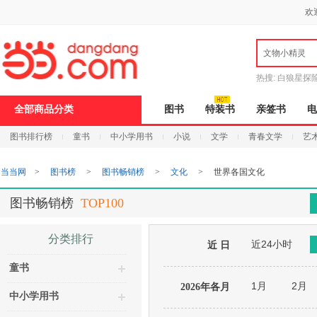
新
欢
窗
口
打
文物小精灵
开
无
障
热搜:
白狼星探
碍
说
全部商品分类
图书
特装书
亲签书
电
明
页
图书排行榜
童书
中小学用书
小说
文学
青春文学
艺
面,
按
Ctrl
当当网
>
图书榜
>
图书畅销榜
>
文化
>
世界各国文化
加
波
浪
图书畅销榜
TOP100
键
打
开
分类排行
近24小时
导
近 日
盲
童书
模
式
1月
2月
2026年各月
中小学用书