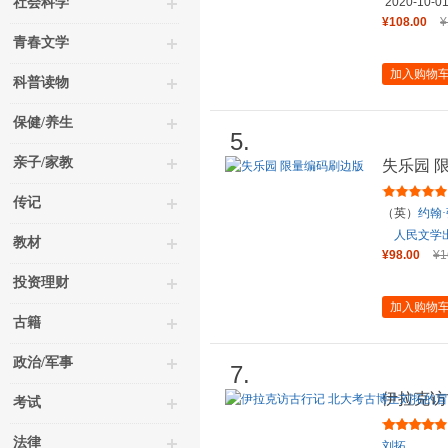
社会科学
2020-10-0
¥108.00
¥
青春文学
加入购物
科普读物
保健/养生
5.
亲子/家教
失乐园 
传记
（英）
约翰
人民文学
教材
¥98.00
¥1
投资理财
加入购物
古籍
政治/军事
7.
伊拉克访
考试
与勇气之
法律
刘拓