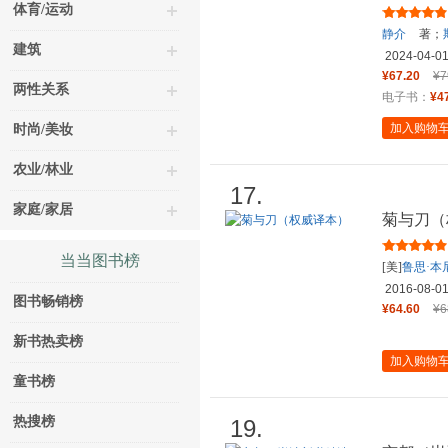
栖居？
体育/运动
静介
著；
建筑
2024-04-0
¥67.20
¥7
两性关系
电子书：
¥4
加入购物
时尚/美妆
农业/林业
17.
家庭/家居
菊与刀（
当当图书榜
[美]
鲁思·本
2016-08-0
图书畅销榜
¥64.60
¥6
新书热卖榜
加入购物
童书榜
热搜榜
19.