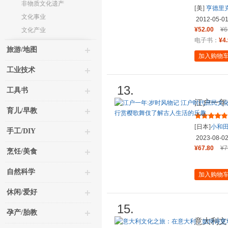
非物质文化遗产
[美]
亨德里
文化事业
2012-05-0
¥52.00
¥6
文化产业
电子书：
¥4
旅游/地图
加入购物
工业技术
13.
工具书
江户一年
育儿/早教
本传统文
[日本]
小和
手工/DIY
品；
2023-08-0
¥67.80
¥7
烹饪/美食
自然科学
加入购物
休闲/爱好
15.
孕产/胎教
意大利文