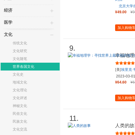
北京大学
经济
¥49.00
¥9
医学
加入购物
文化
传统文化
9.
文化研究
幸福地理
文化随笔
方译丛)
世界各国文化
[美]
埃里克·
文化史
亚曼
孙玮
2023-03-0
地域文化
¥64.60
¥6
文化理论
文化评述
加入购物
神秘文化
民俗文化
11.
民族文化
人类的故
文化交流