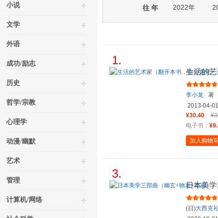
小说
2022年
2
往 年
文学
外语
1.
成功/励志
生活的艺
不一样的
历史
李小龙
著
哲学/宗教
2013-04-0
¥30.40
¥3
心理学
电子书：
¥9
加入购物
动漫/幽默
艺术
3.
管理
日本美学
计算机/网络
(日)
大西克