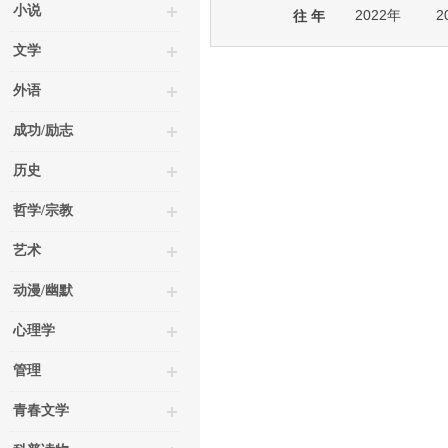
小说
2022年
2
往 年
文学
外语
成功/励志
历史
哲学/宗教
艺术
动漫/幽默
心理学
管理
青春文学