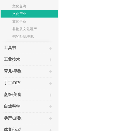
文化交流
文化产业
文化事业
非物质文化遗产
书的起源/书店
工具书
工业技术
育儿/早教
手工/DIY
烹饪/美食
自然科学
孕产/胎教
体育/运动