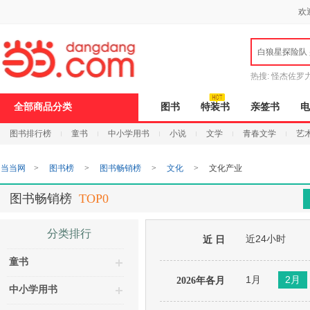
新
欢
窗
口
打
白狼星探险队
开
无
障
热搜:
怪杰佐罗
碍
说
全部商品分类
图书
特装书
亲签书
电
明
页
图书排行榜
童书
中小学用书
小说
文学
青春文学
艺
面,
按
Ctrl
当当网
>
图书榜
>
图书畅销榜
>
文化
>
文化产业
加
波
浪
图书畅销榜
TOP0
键
打
开
分类排行
近24小时
导
近 日
盲
童书
模
式
1月
2月
2026年各月
中小学用书